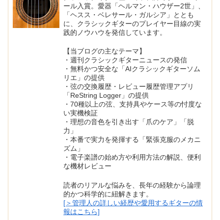
ール入賞。愛器「ヘルマン・ハウザー2世」、
「ヘスス・ベレサール・ガルシア」ととも
に、クラシックギターのプレイヤー目線の実
践的ノウハウを発信しています。
【当ブログの主なテーマ】
・週刊クラシックギターニュースの発信
・無料かつ安全な「AIクラシックギターソム
リエ」の提供
・弦の交換履歴・レビュー履歴管理アプリ
「ReString Logger」の提供
・70種以上の弦、支持具やケース等の忖度な
い実機検証
・理想の音色を引き出す「爪のケア」「脱
力」
・本番で実力を発揮する「緊張克服のメカニ
ズム」
・電子楽譜の始め方や利用方法の解説、便利
な機材レビュー
読者のリアルな悩みを、長年の経験から論理
的かつ科学的に紐解きます。
[＞管理人の詳しい経歴や愛用するギターの情
報はこちら]