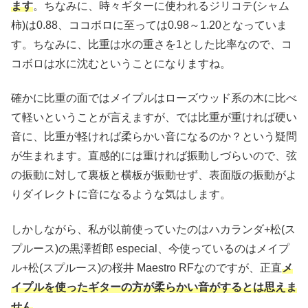
ます
。ちなみに、時々ギターに使われるジリコテ(シャム
柿)は0.88、ココボロに至っては0.98～1.20となっていま
す。ちなみに、比重は水の重さを1とした比率なので、コ
コボロは水に沈むということになりますね。
確かに比重の面ではメイプルはローズウッド系の木に比べ
て軽いということが言えますが、では比重が重ければ硬い
音に、比重が軽ければ柔らかい音になるのか？という疑問
が生まれます。直感的には重ければ振動しづらいので、弦
の振動に対して裏板と横板が振動せず、表面版の振動がよ
りダイレクトに音になるような気はします。
しかしながら、私が以前使っていたのはハカランダ+松(ス
プルース)の黒澤哲郎 especial、今使っているのはメイプ
ル+松(スプルース)の桜井 Maestro RFなのですが、正直
メ
イプルを使ったギターの方が柔らかい音がするとは思えま
せん
。