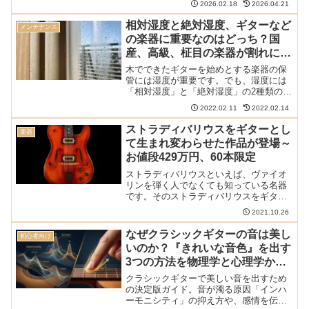
2026.02.18
2026.04.21
づいた人間の知覚特性、ナットの「ステ
ィックスリップ現象」など、物理学・機
相対湿度と絶対湿度、ギターなど
メンテナンス
械工学の視点から学術的に解明します。
の楽器に重要なのはどっち？国
産、高級、柾目の楽器が割れにく
い理由も解説
木でできたギターを始めとする楽器の保
管には湿度が重要です。でも、湿度には
「相対湿度」と「絶対湿度」の2種類の湿
度があります。楽器の保管の際に気を付
2022.02.11
2022.02.14
けなくてはいけないのはどちらなのか解
説します。ギターの温度や湿度に関する
ストラディバリウスをギターとし
楽器
記事は以下のカテゴリに...
て生まれ変わらせた作品が登場～
お値段429万円、60本限定
ストラディバリウスといえば、ヴァイオ
リンを弾く人でなくても知っている名器
です。そのストラディバリウスをギター
として生まれ変わらせるというコンセプ
2021.10.26
トの作品が誕生しました。お値段は429万
円で、60本限定で発売されます。フェン
なぜクラシックギターの音は美し
初心者向け
ダーのマスタビルダ...
いのか？『きれいな音色』を出す
3つの方法を物理学と心理学から
探る
クラシックギターで美しい音を出すため
の決定版ガイド。音が濁る原因「インハ
ーモニシティ」の抑え方や、感情を伝え