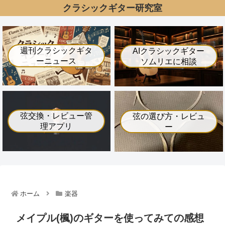
クラシックギター研究室
週刊クラシックギタ
AIクラシックギター
ーニュース
ソムリエに相談
弦交換・レビュー管
弦の選び方・レビュ
理アプリ
ー
ホーム
楽器
メイプル(楓)のギターを使ってみての感想