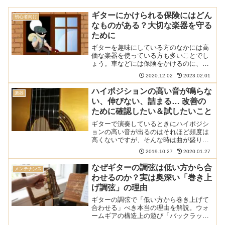
ギターにかけられる保険にはどん
初心者向け
なものがある？大切な楽器を守る
ために
ギターを趣味にしている方のなかには高
価な楽器を使っている方も多いことでし
ょう。車などには保険をかけるのに、同
じく高価な持ち物であるギターに保険を
2020.12.02
2023.02.01
かけたという話はあまり聞きません。こ
の記事ではギターにかけられる保険には
ハイポジションの高い音が鳴らな
楽器
どんなものがあるのか、ど...
い、伸びない、詰まる… 改善の
ために確認したい＆試したいこと
ギターで演奏しているときにハイポジシ
ョンの高い音が出るのはそれほど頻度は
高くないですが、そんな時は曲が盛り上
がったり、重要な場面であることが多い
2019.10.27
2020.01.27
です。その時に音が鳴らなかったり伸び
なかったするとがっかりしてしまいま
なぜギターの調弦は低い方から合
メンテナンス
す。どのような点に気を付け...
わせるのか？実は奥深い「巻き上
げ調弦」の理由
ギターの調弦で「低い方から巻き上げて
合わせる」べき本当の理由を解説。ウォ
ームギアの構造上の遊び「バックラッシ
ュ」の回避だけでなく、音響心理学に基