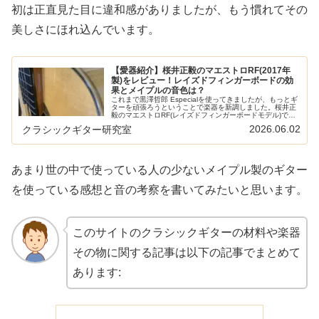
初は正直見た目に違和感がありましたが、もう慣れてその
美しさにほれ込んでいます。
【愛器紹介】桜井正毅のマエストロRF(2017年
製)をレビュー！レイズドフィンガーボードの効
果とメイプルの音色は？
これまで黒澤哲郎 Especialを使ってきましたが、もっとギ
ターを頑張ろうということで楽器を新調しました。桜井正
毅のマエストロRF(レイズドフィンガーボードモデル)で
す。明るく、反応がいい色々な楽器を試奏させてもらった
2026.06.02
クラシックギター研究室
結果選んだのがこれで...
あまり世の中で使っている人の少ないメイプル製のギター
を使っている感想と音の考察を書いてみたいと思います。
このサイトのクラシックギターの材料や楽器
その物に関する記事は以下の記事でまとめて
あります: