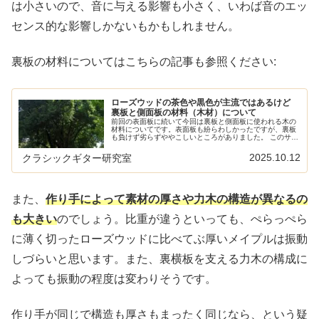
は小さいので、音に与える影響も小さく、いわば音のエッ
センス的な影響しかないもかもしれません。
裏板の材料についてはこちらの記事も参照ください:
ローズウッドの茶色や黒色が主流ではあるけど
裏板と側面板の材料（木材）について
前回の表面板に続いて今回は裏板と側面板に使われる木の
材料についてです。表面板も紛らわしかったですが、裏板
も負けず劣らずややこしいところがありました。 このサイ
トのクラシックギターの材料や楽器その物に関する記事は
以下の記事でまとめてあります:...
2025.10.12
クラシックギター研究室
また、
作り手によって素材の厚さや力木の構造が異なるの
も大きい
のでしょう。比重が違うといっても、ぺらっぺら
に薄く切ったローズウッドに比べてぶ厚いメイプルは振動
しづらいと思います。また、裏横板を支える力木の構成に
よっても振動の程度は変わりそうです。
作り手が同じで構造も厚さもまったく同じなら、という疑