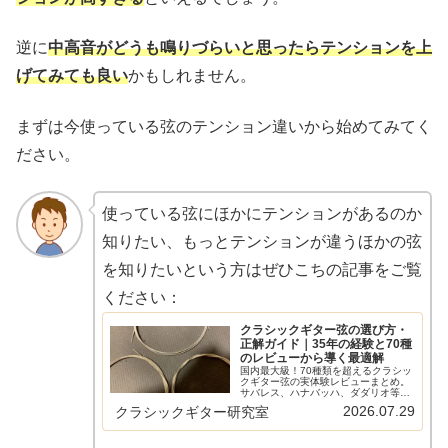
逆に
中高音がどうも鳴りづらいと思ったらテンションを上
げてみても良い
かもしれません。
まずは今使っている弦のテンション違いから始めてみてく
ださい。
使っている弦にほかにテンションがあるのか
知りたい、もっとテンションが違うほかの弦
を知りたいという方はぜひこちの記事をご覧
ください：
クラシックギター弦の選び方・
正解ガイド｜35年の経験と70種
のレビューから導く最適解
国内最大級！70種類を超えるクラシッ
クギター弦の実体験レビューまとめ。
サバレス、ハナバッハ、ダダリオ等の
主要メーカーから希少なスペイン弦ま
2026.07.29
クラシックギター研究室
で網羅。比較早見表やショートカット
リンクで、気になる弦の評価へすぐ辿
り着けます。弦選びに迷う全てのギタ
リスト必見の保存版ガイド。