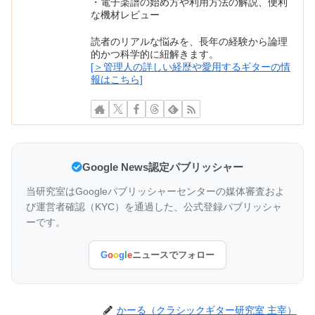
・電子楽譜の始め方や利用方法の解説、便利
な機材レビュー
読者のリアルな悩みを、長年の経験から論理
的かつ科学的に紐解きます。
[＞管理人の詳しい経歴や愛用するギターの情
報はこちら]
Google News認定パブリッシャー
当研究室はGoogleパブリッシャーセンターの媒体審査およ
び運営者確認（KYC）を通過した、公式登録パブリッシャ
ーです。
G
o
o
g
l
e
ニュースでフォロー
かーる（クラシックギター研究室 主宰）