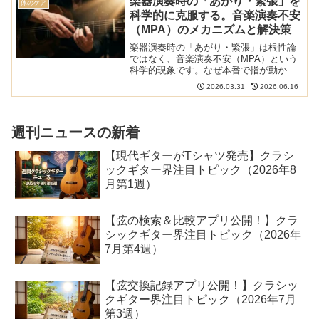
楽器演奏時の「あがり・緊張」を
体のケア
事では、無料で手に入れる...
科学的に克服する。音楽演奏不安
（MPA）のメカニズムと解決策
楽器演奏時の「あがり・緊張」は根性論
ではなく、音楽演奏不安（MPA）という
科学的現象です。なぜ本番で指が動かな
くなるのか、脳と身体のメカニズムを詳
2026.03.31
2026.06.16
しく解説。認知行動療法やアレクサンダ
ー・テクニーク、練習法など、ピアノや
ギター奏者必見の科学的克服アプローチ
を網羅しました。
週刊ニュースの新着
【現代ギターがTシャツ発売】クラシ
ックギター界注目トピック（2026年8
月第1週）
【弦の検索＆比較アプリ公開！】クラ
シックギター界注目トピック（2026年
7月第4週）
【弦交換記録アプリ公開！】クラシッ
クギター界注目トピック（2026年7月
第3週）