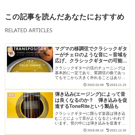
この記事を読んだあなたにおすすめ
RELATED ARTICLES
マグマの移調弦でクラシックギタ
弦
ーがチェロのような音に～音域を
広げ、クラシックギターの可能性
が広がる
クラシックギターの弦のチューニングは
基本的に一定であり、変調弦の曲であっ
てもそこから大きく外れることはありま
せん。でも、ギターが出せる音域が変わ
2022.02.09
2023.11.15
ればもっと可能性が広がるのではないで
しょうか。マグマ（Magma）という弦メ
弾き込み(エージング)によって音
楽器
ーカーはクラシックギ...
は良くなるのか？ 弾き込みを促
進するToneRiteという製品も
クラシックギターに限らず楽器は弾き込
むことによって音がよくなるといわれて
います。世の中には弾き込みを促進する
ためのグッズも販売されているようで
2019.09.12
2021.12.20
す。なぜ弾き込みによって音が変化する