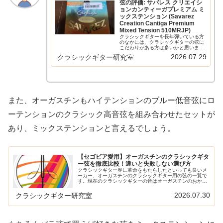
弦の評価: サバレス クリエイシ
ョンカンティーガプレミアム ミ
ックステンション (Savarez
Creation Cantiga Premium
Mixed Tension 510MRJP)
クラシックギターを長年弾いている方
のなかには、クラシックギターの弦に
こだわりがある方は多いかと思いま
す。そんなこだわりにこたえるべく、
2026.07.29
クラシックギター研究室
弦メーカー各社はさまざまな弦を販売
しているわけですが、おそらくなかで
も最もこだわりが詰まったセットがこ
の弦...
また、オーガスチンもハイテンションのブルー低音弦にロ
ーテンションのクラシック高音弦を組み合わせたセットが
あり、ミックステンションと言えるでしょう。
【セゴビア愛用】オーガスチンのクラシックギタ
ー弦を徹底比較！違いと失敗しない選び方
クラシックギター界に革命をもたらしたといっても良いメ
ーカー、オーガスチンのクラシックギター用の弦の一覧で
す。現在のクラシックギターの音はオーガスチンのおかげ
といってもいいくらい重要な、ナイロンを弦に使うという
ことを最初に行ったのがオーガスチ...
2026.07.30
クラシックギター研究室