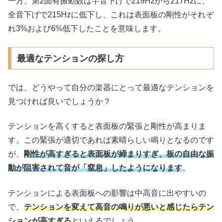
一方、第2固有振動数は半音下げで219Hzから217Hzに、
全音下げで215Hzに低下し、これは表面板の剛性がそれぞ
れ3%および6%低下したことを意味します。
最適なテンションの探し方
では、どうやって自分の楽器にとって最適なテンションを
見つければ良いでしょうか？
テンションを高くすると表面板の緊張と剛性が高まりま
す。この緊張が適切であれば素晴らしい鳴りとなるのです
が、
剛性が高すぎると表面板が締まりすぎ、板の自由な振
動が阻害されて音が「窒息」したようになります
。
テンションによる表面板への影響は中高音に出やすいの
で、
テンションを変えて高音の鳴りが悪いと感じたらテン
ションが高すぎる
といえるでしょう。