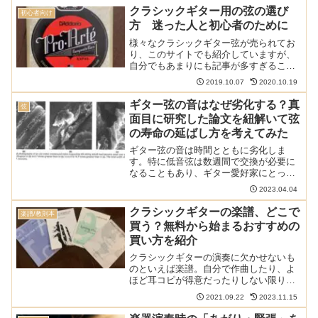
のでしょうか？ このサイトのクラシック
クラシックギター用の弦の選び
初心者向け
ギターの材料や楽器その物...
方 迷った人と初心者のために
様々なクラシックギター弦が売られてお
り、このサイトでも紹介していますが、
自分でもあまりにも記事が多すぎること
もあり、どう選んでいいのか難しいと感
2019.10.07
2020.10.19
じます。弦を変えてみたいけどどれにし
たらいいのかとっかかりがわからないと
ギター弦の音はなぜ劣化する？真
弦
いう人や初心者の方向けに...
面目に研究した論文を紐解いて弦
の寿命の延ばし方を考えてみた
ギター弦の音は時間とともに劣化しま
す。特に低音弦は数週間で交換が必要に
なることもあり、ギター愛好家にとって
そのコストは悩みの種です。しかしなが
2023.04.04
ら、ギターの低音弦がなぜ劣化するか考
えたことはありますでしょうか？この記
クラシックギターの楽譜、どこで
楽譜/教則本
事では30年以上前に発表さ...
買う？無料から始まるおすすめの
買い方を紹介
クラシックギターの演奏に欠かせないも
のといえば楽譜。自分で作曲したり、よ
ほど耳コピが得意だったりしない限りは
楽譜がないと演奏を楽しむことはできま
2021.09.22
2023.11.15
せん。そんな楽譜ですが、どこでどのよ
うに買うのが良いのでしょうか？この記