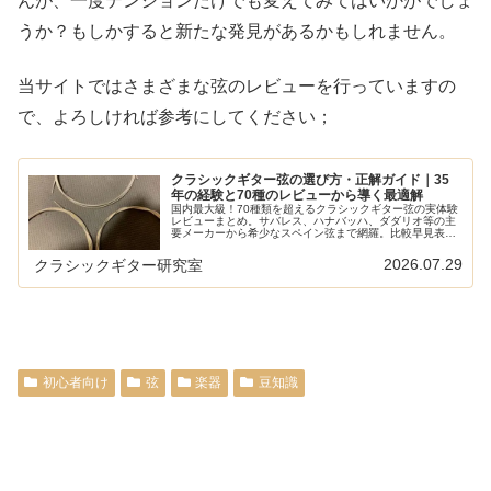
んが、一度テンションだけでも変えてみてはいかがでしょ
うか？もしかすると新たな発見があるかもしれません。
当サイトではさまざまな弦のレビューを行っていますの
で、よろしければ参考にしてください；
クラシックギター弦の選び方・正解ガイド｜35
年の経験と70種のレビューから導く最適解
国内最大級！70種類を超えるクラシックギター弦の実体験
レビューまとめ。サバレス、ハナバッハ、ダダリオ等の主
要メーカーから希少なスペイン弦まで網羅。比較早見表や
ショートカットリンクで、気になる弦の評価へすぐ辿り着
けます。弦選びに迷う全てのギタリスト必見の保存版ガイ
2026.07.29
クラシックギター研究室
ド。
初心者向け
弦
楽器
豆知識