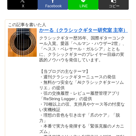
X
Facebook
LINE
コピー
この記事を書いた人
かーる（クラシックギター研究室 主宰）
クラシックギター歴35年、国際ギターコンク
ール入賞。愛器「ヘルマン・ハウザー2世」、
「ヘスス・ベレサール・ガルシア」ととも
に、クラシックギターのプレイヤー目線の実
践的ノウハウを発信しています。
【当ブログの主なテーマ】
・週刊クラシックギターニュースの発信
・無料かつ安全な「AIクラシックギターソム
リエ」の提供
・弦の交換履歴・レビュー履歴管理アプリ
「ReString Logger」の提供
・70種以上の弦、支持具やケース等の忖度な
い実機検証
・理想の音色を引き出す「爪のケア」「脱
力」
・本番で実力を発揮する「緊張克服のメカニ
ズム」