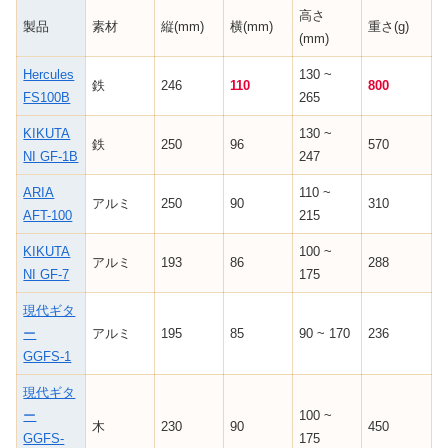
高さ
製品
素材
縦(mm)
横(mm)
重さ(g)
(mm)
Hercules
130 ~
鉄
246
110
800
FS100B
265
KIKUTA
130 ~
鉄
250
96
570
NI GF-1B
247
ARIA
110 ~
アルミ
250
90
310
AFT-100
215
KIKUTA
100 ~
アルミ
193
86
288
NI GF-7
175
現代ギタ
ー
アルミ
195
85
90 ~ 170
236
GGFS-1
現代ギタ
ー
100 ~
木
230
90
450
GGFS-
175