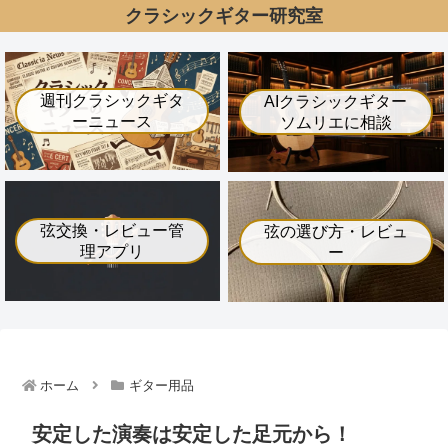
クラシックギター研究室
週刊クラシックギタ
AIクラシックギター
ーニュース
ソムリエに相談
弦交換・レビュー管
弦の選び方・レビュ
理アプリ
ー
ホーム
ギター用品
安定した演奏は安定した足元から！