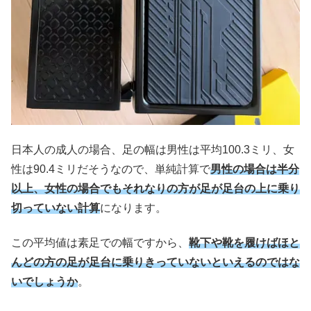
日本人の成人の場合、足の幅は男性は平均100.3ミリ、女
性は90.4ミリだそうなので、単純計算で
男性の場合は半分
以上、女性の場合でもそれなりの方が足が
足台の
上に
乗り
切っていない計算
になります。
この平均値は素足での幅ですから、
靴下や靴を履けばほと
んどの方の足が足台に乗りきっていないといえるのではな
いでしょうか
。