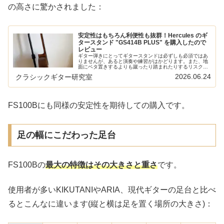
の高さに驚かされました：
安定性はもちろん利便性も抜群！Hercules のギ
タースタンド "GS414B PLUS" を購入したので
レビュー
ギター弾きにとってギタースタンドは必ずしも必須ではあ
りませんが、あると演奏や練習がはかどります。また、地
面にベタ置きするよりも蹴ったり踏まれたりするリスクは
下がるでしょう。ただ、ギタースタンドには倒れるという
2026.06.24
クラシックギター研究室
別のリスクも。その意味で安定性が...
FS100Bにも同様の安定性を期待しての購入です。
足の幅にこだわった足台
FS100Bの
最大の特徴はその大きさと重さ
です。
使用者が多いKIKUTANIやARIA、現代ギターの足台と比べ
るとこんなに違います(縦と横は足を置く場所の大きさ)：