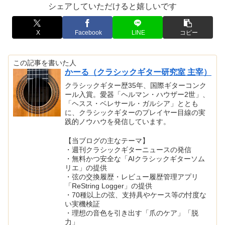
シェアしていただけると嬉しいです
X
Facebook
LINE
コピー
この記事を書いた人
かーる（クラシックギター研究室 主宰）
クラシックギター歴35年、国際ギターコンク
ール入賞。愛器「ヘルマン・ハウザー2世」、
「ヘスス・ベレサール・ガルシア」ととも
に、クラシックギターのプレイヤー目線の実
践的ノウハウを発信しています。
【当ブログの主なテーマ】
・週刊クラシックギターニュースの発信
・無料かつ安全な「AIクラシックギターソム
リエ」の提供
・弦の交換履歴・レビュー履歴管理アプリ
「ReString Logger」の提供
・70種以上の弦、支持具やケース等の忖度な
い実機検証
・理想の音色を引き出す「爪のケア」「脱
力」