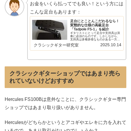
お金をいくら払ってでも良い！という方には
こんな足台もあります：
足台にとことんこだわるなら！
変態的な仕様の高級足台
「Tadpole FS-1」を紹介
ギタリストにとって足台や支持具は演
奏に必須のものです。しかしながら、
支持具は多種多様なものがある一方、
足台は画一的で製品間の差がないと感
2025.10.14
クラシックギター研究室
じていました。「Tadpole（タドポー
ル） FS-1」はそんな認識を覆す、ある
意味変態的な仕様の高級足...
クラシックギターショップではあまり売ら
れていないけどおすすめ
Hercules FS100Bは意外なことに、クラシックギター専門
ショップではあまり取り扱いがありません。
Herculesがどちらかというとアコギやエレキに力を入れて
いるので、あまり取引がないのでしょうか？