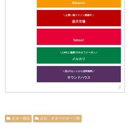
Amazon
＼お買い物マラソン開催中／
楽天市場
Yahoo!
＼LINEと連携で5％オフクーポン／
メルカリ
＼弦が1セットから送料無料／
サウンドハウス
ギター用品
足台、ギターサポート類