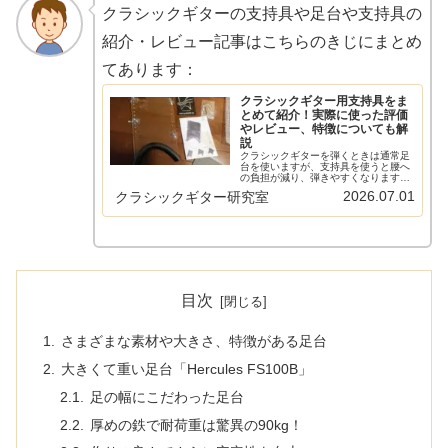
クラシックギターの支持具や足台や支持具の
紹介・レビュー記事はこちらのきじにまとめ
てあります：
クラシックギター用支持具をま
とめて紹介！実際に使った評価
やレビュー、特徴についても解
説
クラシックギターを弾くときは通常足
台を使いますが、支持具を使うと腰へ
の負担が減り、弾きやすくなります。
この記事では入手可能なさまざまなク
2026.07.01
クラシックギター研究室
ラシックギター用支持具の紹介と、実
際に使ったレビューを紹介していま
す。新しいものも随時追加中です。
目次
さまざまな素材や大きさ、特徴がある足台
大きくて重い足台「Hercules FS100B」
足の幅にこだわった足台
厚めの鉄で耐荷重は驚異の90kg！