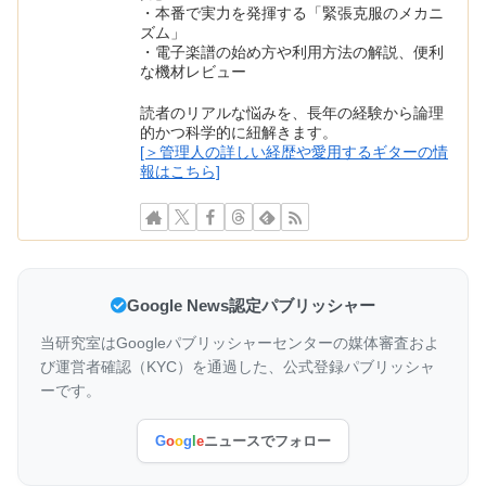
・本番で実力を発揮する「緊張克服のメカニ
ズム」
・電子楽譜の始め方や利用方法の解説、便利
な機材レビュー
読者のリアルな悩みを、長年の経験から論理
的かつ科学的に紐解きます。
[＞管理人の詳しい経歴や愛用するギターの情
報はこちら]
Google News認定パブリッシャー
当研究室はGoogleパブリッシャーセンターの媒体審査およ
び運営者確認（KYC）を通過した、公式登録パブリッシャ
ーです。
G
o
o
g
l
e
ニュースでフォロー