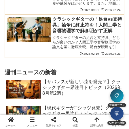
奏や練習がはかどります。また、地面に
ベタ置きするよりも蹴ったり踏まれたり
2025.09.01
2026.06.24
するリスクは下がるでしょう。ただ、ギ
タースタンドには倒れるという別のリス
クラシックギターの「足台vs支持
ギター用品
クも。その意味で安定性が...
具」論争に終止符を！人間工学と
音響物理学で解き明かす正解
クラシックギターの足台と支持具、どち
らが良いのか？人間工学や音響物理学の
論文を基に徹底比較。足台が腰痛を引き
起こすメカニズムや、支持具が楽器の鳴
2026.02.19
2026.04.21
りを引き出す科学的理由を解説します。
35年の演奏経験を持つ奏者の視点から、
後悔しない選び方を提案。
週刊ニュースの新着
【サバレスが新しい弦を発売？】クラ
シックギター界注目トピック（2026年
8月第2週）
📋
弦管理アプリ
【現代ギターがTシャツ発売】クラシ
💬
ックギター界注目トピック（2026年8
月第1週）
AIギター相談
ホームへ
メニュー
記事をシェア
検索
記事の先頭
サイドバー