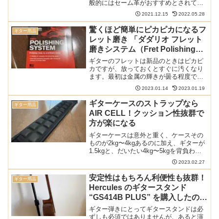
般的にはセーム革がおすすめとされてい
ますが、なぜなのでしょうか？また、身
2021.12.15
2022.05.28
近にあるものの中には楽器を拭くのに使
ってはいけないものもあるので解説しま
驚くほど簡単にピカピカになるフ
ギター用品
す。 クラシックギターの...
レット磨き 「ダダリオ フレット
磨きシステム（Fret Polishing
System PW-FRP）」を試す
ギターのフレットは新品のときはピカピ
カですが、放っておくとすぐに汚くなり
ます。最初は金属の輝きが曇る程度です
が、徐々に黄色くなり、そのうち青色の
2023.01.14
2023.01.19
錆が発生することに。特にあまり使わな
い12フレットより上のハイポジションは
ギターケースのストラップなら
ギター用品
危険です。そんなフレッ...
AIR CELL！クッション性抜群で
方が楽になる
ギターケースは意外と重く、ケースその
ものが2kg〜4kgあるのに加え、ギターが
1.5kgと、だいたい4kg〜5kgを背負わな
くてはなりません。このため肩には結構
2023.02.27
な負荷がかかり、長時間背負っていると
肩が痛くなることもあるでしょう。そん
安定性はもちろん利便性も抜群！
ギター用品
なときは...
Hercules のギタースタンド
“GS414B PLUS” を購入したので
レビュー
ギター弾きにとってギタースタンドは必
ずしも必須ではありませんが、あると演