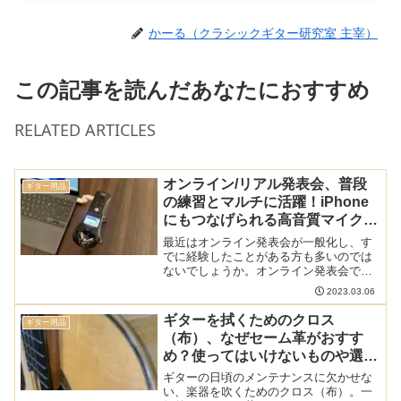
かーる（クラシックギター研究室 主宰）
この記事を読んだあなたにおすすめ
RELATED ARTICLES
オンライン/リアル発表会、普段
ギター用品
の練習とマルチに活躍！iPhone
にもつなげられる高音質マイク
「Zoom H1n」を購入したのでレ
最近はオンライン発表会が一般化し、す
ビュー
でに経験したことがある方も多いのでは
ないでしょうか。オンライン発表会での
悩みといえば音質。スマホやパソコンの
2023.03.06
マイクはオンライン会議向けの「声」に
は十分ですが、楽器の音を拾うには音質
ギターを拭くためのクロス
ギター用品
が低すぎます。そんな方に...
（布）、なぜセーム革がおすす
め？使ってはいけないものや選び
方も解説
ギターの日頃のメンテナンスに欠かせな
い、楽器を吹くためのクロス（布）。一