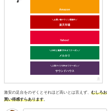
Amazon
＼お買い物マラソン開催中／
楽天市場
Yahoo!
＼LINEと連携で5％オフクーポン／
メルカリ
＼人気マイク10%オフクーポン／
サウンドハウス
激安の足台をのぞくとそれほど高いとは言えず、
むしろお
買い得感すらあります
。