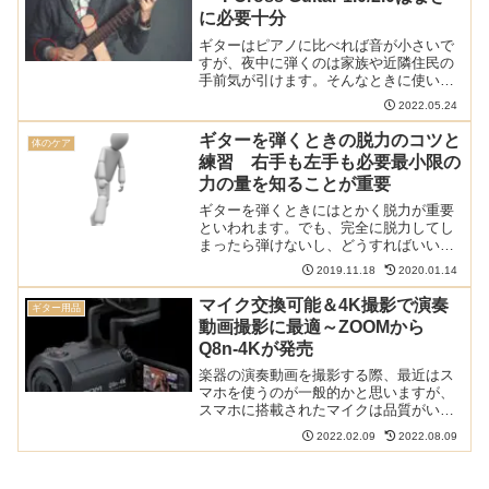
に必要十分
ギターはピアノに比べれば音が小さいで
すが、夜中に弾くのは家族や近隣住民の
手前気が引けます。そんなときに使いた
いのがサイレントギターですが、ヤマハ
2022.05.24
のものは価格が高いのが難点です。
「Cross Guitar（クロスギター）」は無駄
ギターを弾くときの脱力のコツと
体のケア
な部分をすべて...
練習 右手も左手も必要最小限の
力の量を知ることが重要
ギターを弾くときにはとかく脱力が重要
といわれます。でも、完全に脱力してし
まったら弾けないし、どうすればいいの
かわからない人が多いかと思います。コ
2019.11.18
2020.01.14
ツは力を抜くことではなく、必要最小限
の力の量を知ることです。脱力について
マイク交換可能＆4K撮影で演奏
ギター用品
はこちらのカテゴリの記事...
動画撮影に最適～ZOOMから
Q8n-4Kが発売
楽器の演奏動画を撮影する際、最近はス
マホを使うのが一般的かと思いますが、
スマホに搭載されたマイクは品質がいま
いちなことが多いです。かといってスマ
2022.02.09
2022.08.09
ホに外部マイクを付けるのは面倒です
し、ケーブルがあると取り回しが悪くな
ります。ZOOMから新たに...