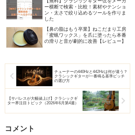
【無料】クラシックギター弦をメーカ
ー横断で検索・比較！素材やテンショ
ン・太さで絞り込めるツールを作りま
した
【鼻の脂はもう卒業】ねこだまり工房
「蜜蝋ワックス」を爪に塗ったら本番
の滑りと音が劇的に改善【レビュー】
チューナーの440Hzと442Hzは何が違う？
クラシックギターが一番鳴る基準ピッチ
の選び方
【サバレスが大幅値上げ】クラシックギ
ター界注目トピック（2026年6月第4週）
コメント