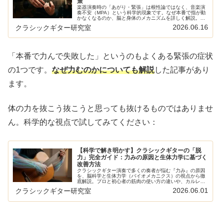
策
楽器演奏時の「あがり・緊張」は根性論ではなく、音楽演
奏不安（MPA）という科学的現象です。なぜ本番で指が動
かなくなるのか、脳と身体のメカニズムを詳しく解説。認
知行動療法やアレクサンダー・テクニーク、練習法など、
2026.06.16
クラシックギター研究室
ピアノやギター奏者必見の科学的克服アプローチを網羅し
ました。
「本番で力んで失敗した」というのもよくある緊張の症状
の1つです。
なぜ力むのかについても解説
した記事があり
ます。
体の力を抜こう抜こうと思っても抜けるものではありませ
ん。科学的な視点で試してみてください：
【科学で解き明かす】クラシックギターの「脱
力」完全ガイド：力みの原因と生体力学に基づく
改善方法
クラシックギター演奏で多くの奏者が悩む『力み』の原因
を、脳科学と生体力学（バイオメカニクス）の視点から徹
底解説。プロと初心者の筋肉の使い方の違いや、カルレヴ
ァーロ奏法に基づく『腕の重み』の活かし方など、具体的
2026.06.01
クラシックギター研究室
な脱力練習法を紹介します。