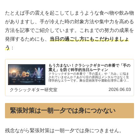
たとえば手の震えを起こしてしまうような食べ物や飲み物
がありますし、手が冷えた時の対象方法や集中力を高める
方法を記事でご紹介しています。これまでの努力の成果を
発揮するためにも、
当日の過ごし方にもこだわりましょ
う
：
もう力まない！クラシックギターの本番で「手の
震え」を防ぐ科学的当日ルーティン
クラシックギターの本番で「手の震え」や「力み」に悩ま
されていませんか？あがり症の原因はメンタルではなく生
理学的なエラーです。舞台芸術医学や運動生理学に基づ
き、食事、水分補給、手の保温、呼吸法など、本番当日に
実力を120%発揮するための科学的ルーティンを解説しま
2026.06.03
クラシックギター研究室
す。
緊張対策は一朝一夕では身につかない
残念ながら緊張対策は一朝一夕では身につきません。