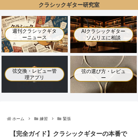
クラシックギター研究室
週刊クラシックギタ
AIクラシックギター
ーニュース
ソムリエに相談
弦交換・レビュー管
弦の選び方・レビュ
理アプリ
ー
ホーム
練習
緊張
【完全ガイド】クラシックギターの本番で