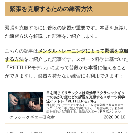
緊張を克服するための練習方法
緊張を克服するには普段の練習が重要です。本番を意識し
た練習方法を解説した記事をご紹介します。
こちらの記事は
メンタルトレーニングによって緊張を克服
する方法
をご紹介した記事です。スポーツ科学に基づいた
「PETTLEPモデル」によって普段から本番に備えること
ができますし、楽器を持たない練習にも利用できます：
目を閉じてリラックスは逆効果？クラシックギタ
ーのあがり症などの課題を克服するスポーツ科学
流イメトレ「PETTLEPモデル」
目を閉じてリラックスするイメトレは逆効果？発表会やコ
ンクールで「手が震えて弾けない」「暗譜が飛ぶ」あがり
症を根本から克服する、最新のスポーツ科学流メンタルト
レーニング「PETTLEPモデル」をクラシックギターの演
2026.06.16
クラシックギター研究室
奏・練習法に徹底応用して解説！