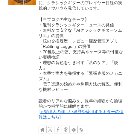
に、クラシックギターのプレイヤー目線の実
践的ノウハウを発信しています。
【当ブログの主なテーマ】
・週刊クラシックギターニュースの発信
・無料かつ安全な「AIクラシックギターソム
リエ」の提供
・弦の交換履歴・レビュー履歴管理アプリ
「ReString Logger」の提供
・70種以上の弦、支持具やケース等の忖度な
い実機検証
・理想の音色を引き出す「爪のケア」「脱
力」
・本番で実力を発揮する「緊張克服のメカニ
ズム」
・電子楽譜の始め方や利用方法の解説、便利
な機材レビュー
読者のリアルな悩みを、長年の経験から論理
的かつ科学的に紐解きます。
[＞管理人の詳しい経歴や愛用するギターの情
報はこちら]