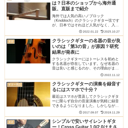
は？日本のショップから海外通
販、直販まで紹介
海外では人気の高いノブロック
（Knobloch）のクラシックギター弦です
が、日本ではそれほど人気がなく、入手
経路が限られています。この記事ではそ
2022.01.22
2025.10.27
んなノブロックの弦を日本にいながら買
うための方法を紹介します。以下の記事
クラシックギターの名器の音が良
楽器
で本ブログの弦のレビュー...
いのは「第3の音」が原因？研究
結果が発表に
クラシックギターにはトーレスを初めと
する名器が存在しています。なぜ名器の
音は良いと感じるのか、その理由がまた1
つ解明されたかもしれません。「第3の
2022.11.12
音」が強いことが原因という研究結果が
発表されました。2つの音から生まれる
クラシックギターの演奏を録音す
ギター用品
「第3の音」この研究は...
るにはスマホで十分？
最近はスマホが普及してクラシックギタ
ーに限らず自分の音楽演奏が気軽に録音
できるようになりました。しかしなが
ら、その音質は「いまいち」とも言われ
2017.09.07
2019.11.29
ています。専用のリニアPCMレコーダー
(ICレコーダー)等に比べてどれだけ違うの
シンプルで安いサイレントギタ
楽器
か実験してみました...
ー！Cross Guitar 1.0/2.0はまさ