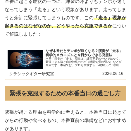
本番に起こる症状の一つに、練習の時よりもテンポが速く
なってしまう「走る」という現象があります。走ってしま
うと余計に緊張してしまうものです。この
「走る」現象が
起きるのはなぜなのか、どうやったら克服できるか
につい
て解説しました：
なぜ本番だとテンポが速くなる？演奏が「走る」
科学的メカニズムと今日からできる克服法
本番で演奏が「走る」現象は、練習不足のせいではなく、
緊張による脳と自律神経のバグ（時間知覚の歪み）などが
原因です。本稿では、プロも実践する「4秒吸って6秒吐
く」呼吸法やセンタリングなど、科学的根拠に基づいた即
効性のある克服法を徹底解説します！
2026.06.16
クラシックギター研究室
緊張を克服するための本番当日の過ごし方
緊張が起こる理由を科学的に考えると、本番当日に起きて
からの行動や食べるもの、本番直前の準備などにおすすめ
があります。