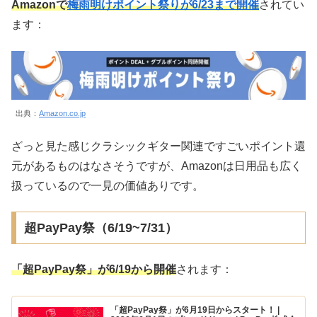
Amazonで
梅雨明けポイント祭りが6/23まで開催
されてい
ます：
出典：
Amazon.co.jp
ざっと見た感じクラシックギター関連ですごいポイント還
元があるものはなさそうですが、Amazonは日用品も広く
扱っているので一見の価値ありです。
超PayPay祭（6/19~7/31）
「
超
P
a
y
P
a
y
祭
」
が6/19から開催
されます：
「超PayPay祭」が6月19日からスタート！ |