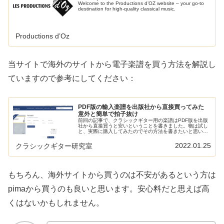
Welcome to the Productions d’OZ website – your go-to
destination for high-quality classical music.
Productions d’Oz
当サイトで海外のサイトから電子楽譜を買う方法を解説し
ていますので参考にしてください：
PDF版の輸入楽譜を出版社から直接買ってみた
意外と簡単で拍子抜け
前回の記事で、クラシックギター用の楽譜はPDF版を出版
社から直接買うと安いということを書きました。物は試し
と、実際に購入してみたのでその方法を書きたいと思いま
す。思っていたよりもかんたんで拍子抜けしたくらいで
す。クラシックギターの楽譜の買い…
2022.01.25
クラシックギター研究室
もちろん、海外サイトから買うのは不安があるという方は
pimaから買うのも良いと思います。安心料だと思えば高
くはないかもしれません。