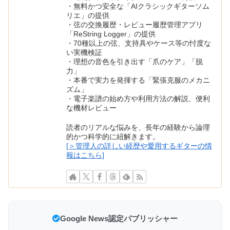
・無料かつ安全な「AIクラシックギターソム
リエ」の提供
・弦の交換履歴・レビュー履歴管理アプリ
「ReString Logger」の提供
・70種以上の弦、支持具やケース等の忖度な
い実機検証
・理想の音色を引き出す「爪のケア」「脱
力」
・本番で実力を発揮する「緊張克服のメカニ
ズム」
・電子楽譜の始め方や利用方法の解説、便利
な機材レビュー
読者のリアルな悩みを、長年の経験から論理
的かつ科学的に紐解きます。
[＞管理人の詳しい経歴や愛用するギターの情
報はこちら]
Google News認定パブリッシャー