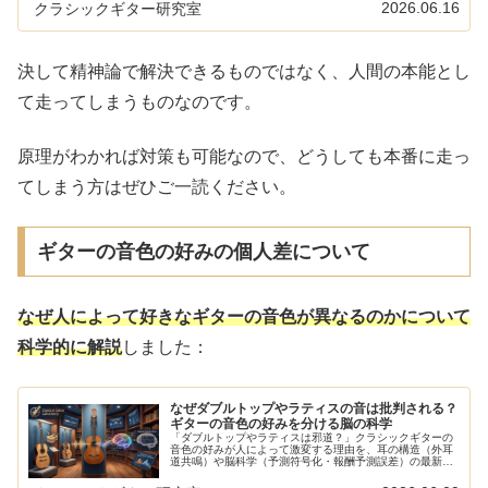
効性のある克服法を徹底解説します！
2026.06.16
クラシックギター研究室
決して精神論で解決できるものではなく、人間の本能とし
て走ってしまうものなのです。
原理がわかれば対策も可能なので、どうしても本番に走っ
てしまう方はぜひご一読ください。
ギターの音色の好みの個人差について
なぜ人によって好きなギターの音色が異なるのかについて
科学的に解説
しました：
なぜダブルトップやラティスの音は批判される？
ギターの音色の好みを分ける脳の科学
「ダブルトップやラティスは邪道？」クラシックギターの
音色の好みが人によって激変する理由を、耳の構造（外耳
道共鳴）や脳科学（予測符号化・報酬予測誤差）の最新デ
ータから徹底解説。伝統派とモダン派の対立に潜む、科学
的な必然性を解き明かします。