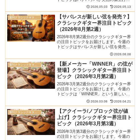
どです。新製品：バムケースの新色
2026.05.03
2026.05.13
"ROCKS" が登場などバムケースの新色
"ROCKS" が登場人気のクラシックギター
【サバレスが新しい弦を発売？】
週刊クラシックギターニュース
ケー...
クラシックギター界注目トピック
（2026年8月第2週）
2026年8月第2週分のクラシックギター界
の注目トピックをお届けします。今週の
トピックはサバレスが新しい弦を発売？
などです。今週の当サイトの更新情報今
2026.08.08
週当サイトでは以下の記事を更新しまし
た。爪の中の汚れを簡単に掃除するブラ
【新メーカー「WINNER」の弦が
週刊クラシックギターニュース
シレビュークラシッ...
登場】クラシックギター界注目ト
ピック（2026年3月第2週）
2026年3月第2週分のクラシックギター界
の注目トピックをお届けします。今週の
トピックは「WINNER」という新しいメ
ーカーの弦の登場です。新製品：
2026.03.08
2026.04.21
WINNERの弦ほか今週の新製品は
WINNERの弦、Alba Guitar Beadsのア
【アクイーラ/ノブロック弦が値
週刊クラシックギターニュース
ー...
上げ】クラシックギター界注目ト
ピック（2026年3月第3週）
2026年3月第3週分のクラシックギター界
の注目トピックをお届けします。今週の