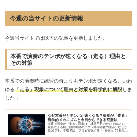
今週の当サイトの更新情報
今週当サイトでは以下の記事を更新しました。
本番で演奏のテンポが速くなる（走る）理由と
その対策
本番での演奏時に練習の時よりもテンポが速くなる、いわ
ゆる
「走る」現象について理由と対策を科学的に解説
しま
した：
なぜ本番だとテンポが速くなる？演奏が「走る」
科学的メカニズムと今日からできる克服法
本番で演奏が「走る」現象は、練習不足のせいではなく、
緊張による脳と自律神経のバグ（時間知覚の歪み）などが
原因です。本稿では、プロも実践する「4秒吸って6秒吐
く」呼吸法やセンタリングなど、科学的根拠に基づいた即