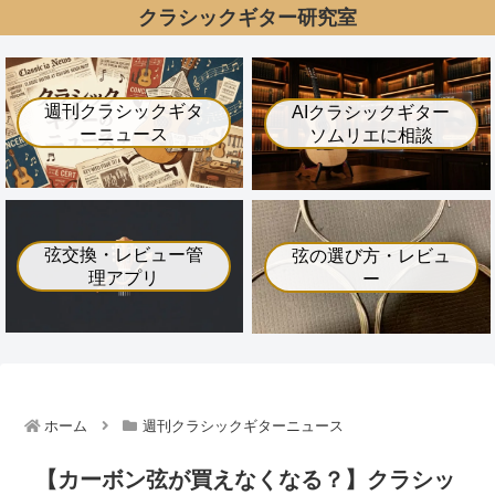
クラシックギター研究室
週刊クラシックギタ
AIクラシックギター
ーニュース
ソムリエに相談
弦交換・レビュー管
弦の選び方・レビュ
理アプリ
ー
ホーム
週刊クラシックギターニュース
【カーボン弦が買えなくなる？】クラシッ