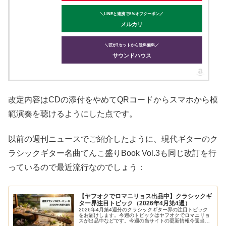
＼LINEと連携で5％オフクーポン／
メルカリ
＼弦が1セットから送料無料／
サウンドハウス
改定内容はCDの添付をやめてQRコードからスマホから模
範演奏を聴けるようにした点です。
以前の週刊ニュースでご紹介したように、現代ギターのク
ラシックギター名曲てんこ盛りBook Vol.3も同じ改訂を行
っているので最近流行なのでしょう：
【ヤフオクでロマニリョス出品中】クラシックギ
ター界注目トピック（2026年4月第4週）
2026年4月第4週分のクラシックギター界の注目トピック
をお届けします。今週のトピックはヤフオクでロマニリョ
スが出品中などです。今週の当サイトの更新情報今週当サ