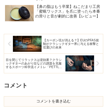
【鼻の脂はもう卒業】ねこだまり工房
「蜜蝋ワックス」を爪に塗ったら本番
の滑りと音が劇的に改善【レビュー】
【カーボン弦が消える？】EUのPFAS規
制がクラシックギター界に与える衝撃と
弦選びの未来
目を閉じてリラックスは逆効果？クラシ
ックギターのあがり症などの課題を克服
するスポーツ科学流イメトレ「PETTLEP
モデル」
コメント
コメントを書き込む