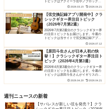
トピックはアクイーラ弦やノブロック弦
が値上げなどです。今週の当サイトの更
2026.03.15
2026.04.21
新情報今週当サイトでは以下の記事を更
新しました。クラシックギターの遠達性
【弦交換記録アプリ開発中】クラ
週刊クラシックギターニュース
の科学的根拠と新構...
シックギター界注目トピック
（2026年7月第2週）
2026年7月第2週分のクラシックギター界
の注目トピックをお届けします。今週の
トピックは当サイトで弦交換記録アプリ
を開発中などです。今週の当サイトの更
2026.07.12
新情報今週当サイトでは以下の記事を更
新しました。指に感じる「張りの強さ」
【原田斗生さんが日本人初の快
週刊クラシックギターニュース
が楽器によって違う...
挙！】クラシックギター界注目ト
ピック（2026年4月第3週）
2026年4月第3週分のクラシックギター界
の注目トピックをお届けします。今週の
トピックは原田斗生さんがイギリスのプ
リンス賞2026で総合優勝などです。今週
2026.04.20
2026.04.21
の当サイトの更新情報今週当サイトでは
以下の記事を更新しました。Woodside
Gui...
週刊ニュースの新着
【サバレスが新しい弦を発売？】クラ
シックギター界注目トピック（2026年