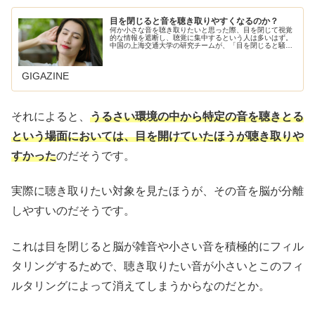
目を閉じると音を聴き取りやすくなるのか？
何か小さな音を聴き取りたいと思った際、目を閉じて視覚
的な情報を遮断し、聴覚に集中するという人は多いはず。
中国の上海交通大学の研究チームが、「目を閉じると騒が
しい場所で音を聴き取る能力が向上するのかどうか」を実
験した結果、意外な結果が明らかと…
GIGAZINE
それによると、
うるさい環境の中から特定の音を聴きとる
という場面においては、目を開けていたほうが聴き取りや
すかった
のだそうです。
実際に聴き取りたい対象を見たほうが、その音を脳が分離
しやすいのだそうです。
これは目を閉じると脳が雑音や小さい音を積極的にフィル
タリングするためで、聴き取りたい音が小さいとこのフィ
ルタリングによって消えてしまうからなのだとか。