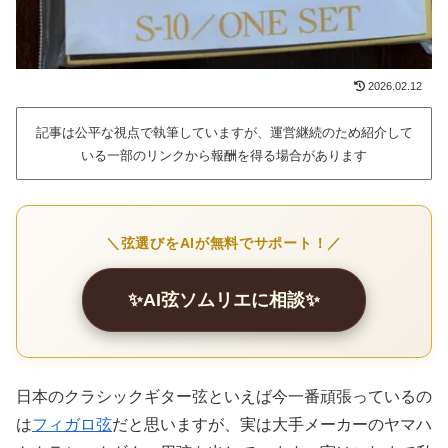
2026.02.12
記事は公平な視点で執筆していますが、運営継続のため紹介して
いる一部のリンクから報酬を得る場合があります
＼弦選びをAIが無料でサポート！／
✨AI弦ソムリエに相談✨
日本のクラシックギター弦といえば今一番頑張っているの
は
フィガロ弦
だと思いますが、実は大手メーカーのヤマハ