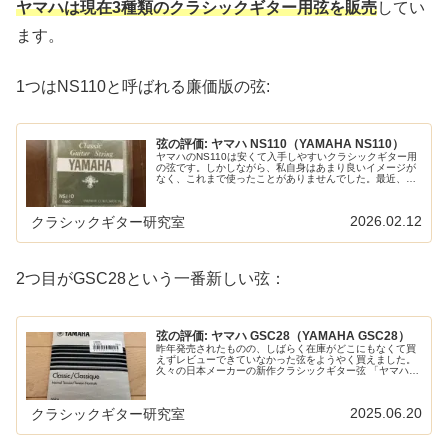
ヤマハは現在3種類のクラシックギター用弦を販売
してい
ます。
1つはNS110と呼ばれる廉価版の弦:
弦の評価: ヤマハ NS110（YAMAHA NS110）
ヤマハのNS110は安くて入手しやすいクラシックギター用
の弦です。しかしながら、私自身はあまり良いイメージが
なく、これまで使ったことがありませんでした。最近、各
ネットショップで一番売れている弦を調査したところ
NS110が大人気であることがわ...
2026.02.12
クラシックギター研究室
2つ目がGSC28という一番新しい弦：
弦の評価: ヤマハ GSC28（YAMAHA GSC28）
昨年発売されたものの、しばらく在庫がどこにもなくて買
えずレビューできていなかった弦をようやく買えました。
久々の日本メーカーの新作クラシックギター弦 「ヤマハ
GSC28」 です。もしかしてダダリオのOEM？という疑い
もありますが、悪くない弦...
2025.06.20
クラシックギター研究室