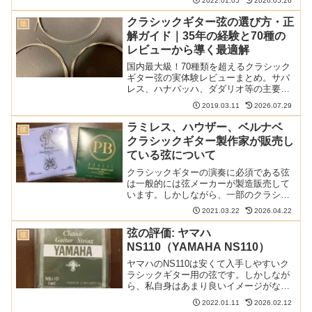
2022.01.05
2026.05.26
査したところ、一番人気の弦が明らかと
なりました。以下の記事で本ブログの弦
クラシックギター弦の選び方・正
弦
のレビュー/感想/情報記...
解ガイド｜35年の経験と70種の
レビューから導く最適解
国内最大級！70種類を超えるクラシック
ギター弦の実体験レビューまとめ。サバ
レス、ハナバッハ、ダダリオ等の主要メ
ーカーから希少なスペイン弦まで網羅。
2019.03.11
2026.07.29
比較早見表やショートカットリンクで、
気になる弦の評価へすぐ辿り着けます。
ラミレス、ハウザー、ベルナベ
弦
弦選びに迷う全てのギタリスト必見の保
クラシックギター製作家が販売し
存版ガイド。
ている弦について
クラシックギターの演奏に必須である弦
は一般的には弦メーカーが製造販売して
います。しかしながら、一部のクラシッ
クギター製作家（メーカー）が自分で弦
2021.03.22
2026.04.22
を販売しているケースがあります。そん
な製作家自ら販売している弦を紹介しま
弦の評価: ヤマハ
弦
す。以下の記事で本ブログ...
NS110（YAMAHA NS110）
ヤマハのNS110は安くて入手しやすいク
ラシックギター用の弦です。しかしなが
ら、私自身はあまり良いイメージがな
く、これまで使ったことがありませんで
2022.01.11
2026.02.12
した。最近、各ネットショップで一番売