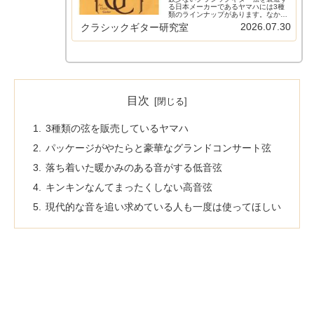
る日本メーカーであるヤマハには3種
類のラインナップがあります。なかで
もNS110は価格の安さから人気がある
2026.07.30
クラシックギター研究室
ようです。この記事ではクラシックギ
ター歴30年以上の管理人が、これまで
に実際に自分の楽器（ハウザーや...
目次
3種類の弦を販売しているヤマハ
パッケージがやたらと豪華なグランドコンサート弦
落ち着いた暖かみのある音がする低音弦
キンキンなんてまったくしない高音弦
現代的な音を追い求めている人も一度は使ってほしい