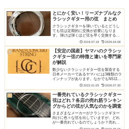
とにかく安い！リーズナブルなク
弦
ラシックギター用の弦 まとめ
クラシックギターを弾いているとどうし
ても弦は定期的に交換が必要になりま
す。弾けば弾くほど弦を早く交換するこ
とになりどうしてもランニングコストが
2019.07.18
2026.04.08
高くなります。弦メーカー各社はこのこ
とをわかっていて、格安のギター弦をリ
【安定の国産】ヤマハのクラシッ
弦
リースしています。そんな安...
クギター弦の特徴と違いを専門家
が解説
数少ないクラシックギター弦を製造する
日本メーカーであるヤマハには3種類のラ
インナップがあります。なかでもNS110
は価格の安さから人気があるようです。
2022.01.05
2026.07.30
この記事ではクラシックギター歴30年以
上の管理人が、これまでに実際に自分の
一番売れているクラシックギター
弦
楽器（ハウザーや...
弦はどれ？各店の売れ筋ランキン
グからどの弦が人気なのかを調査
さまざまなメーカーがクラシックギター
向けに色々な弦を出していますが、どれ
が一番売れているのでしょうか？売れ筋
ランキングを公開している店の情報を調