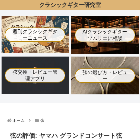
クラシックギター研究室
週刊クラシックギタ
AIクラシックギター
ーニュース
ソムリエに相談
弦交換・レビュー管
弦の選び方・レビュ
理アプリ
ー
ホーム
弦
弦の評価: ヤマハ グランドコンサート弦