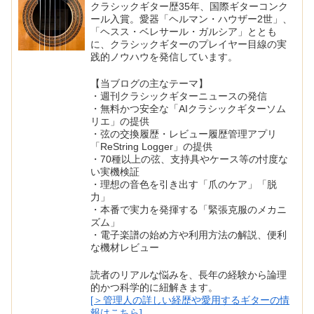
クラシックギター歴35年、国際ギターコンク
ール入賞。愛器「ヘルマン・ハウザー2世」、
「ヘスス・ベレサール・ガルシア」ととも
に、クラシックギターのプレイヤー目線の実
践的ノウハウを発信しています。
【当ブログの主なテーマ】
・週刊クラシックギターニュースの発信
・無料かつ安全な「AIクラシックギターソム
リエ」の提供
・弦の交換履歴・レビュー履歴管理アプリ
「ReString Logger」の提供
・70種以上の弦、支持具やケース等の忖度な
い実機検証
・理想の音色を引き出す「爪のケア」「脱
力」
・本番で実力を発揮する「緊張克服のメカニ
ズム」
・電子楽譜の始め方や利用方法の解説、便利
な機材レビュー
読者のリアルな悩みを、長年の経験から論理
的かつ科学的に紐解きます。
[＞管理人の詳しい経歴や愛用するギターの情
報はこちら]