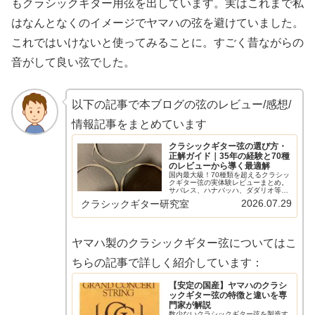
もクラシックギター用弦を出しています。実はこれまで私
はなんとなくのイメージでヤマハの弦を避けていました。
これではいけないと使ってみることに。すごく昔ながらの
音がして良い弦でした。
以下の記事で本ブログの弦のレビュー/感想/
情報記事をまとめています
クラシックギター弦の選び方・
正解ガイド｜35年の経験と70種
のレビューから導く最適解
国内最大級！70種類を超えるクラシッ
クギター弦の実体験レビューまとめ。
サバレス、ハナバッハ、ダダリオ等の
主要メーカーから希少なスペイン弦ま
2026.07.29
クラシックギター研究室
で網羅。比較早見表やショートカット
リンクで、気になる弦の評価へすぐ辿
り着けます。弦選びに迷う全てのギタ
リスト必見の保存版ガイド。
ヤマハ製のクラシックギター弦についてはこ
ちらの記事で詳しく紹介しています：
【安定の国産】ヤマハのクラシ
ックギター弦の特徴と違いを専
門家が解説
数少ないクラシックギター弦を製造す