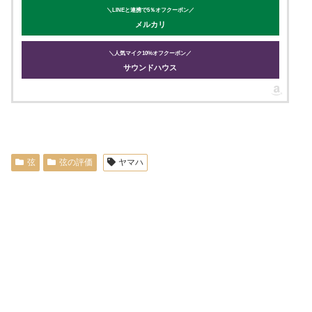
＼LINEと連携で5％オフクーポン／
メルカリ
＼人気マイク10%オフクーポン／
サウンドハウス
弦
弦の評価
ヤマハ