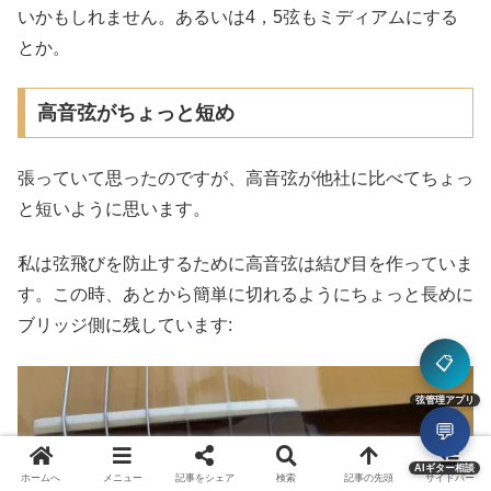
いかもしれません。あるいは4，5弦もミディアムにする
とか。
高音弦がちょっと短め
張っていて思ったのですが、高音弦が他社に比べてちょっ
と短いように思います。
私は弦飛びを防止するために高音弦は結び目を作っていま
す。この時、あとから簡単に切れるようにちょっと長めに
ブリッジ側に残しています:
📋
弦管理アプリ
💬
AIギター相談
ホームへ
メニュー
記事をシェア
検索
記事の先頭
サイドバー