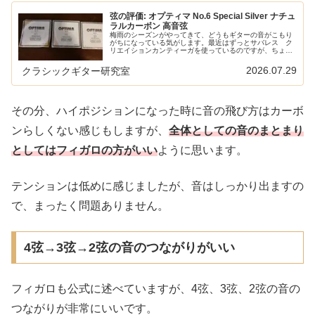
弦の評価: オプティマ No.6 Special Silver ナチュ
ラルカーボン 高音弦
梅雨のシーズンがやってきて、どうもギターの音がこもり
がちになっている気がします。最近はずっとサバレス ク
リエイションカンティーガを使っているのですが、ちょっ
とおためしでオプティマのカーボン弦を試してみましたの
でレビューです。 以下の記事で本...
2026.07.29
クラシックギター研究室
その分、ハイポジションになった時に音の飛び方はカーボ
ンらしくない感じもしますが、
全体としての音のまとまり
としてはフィガロの方がいい
ように思います。
テンションは低めに感じましたが、音はしっかり出ますの
で、まったく問題ありません。
4弦→3弦→2弦の音のつながりがいい
フィガロも公式に述べていますが、4弦、3弦、2弦の音の
つながりが非常にいいです。