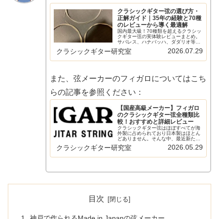
クラシックギター弦の選び方・
正解ガイド｜35年の経験と70種
のレビューから導く最適解
国内最大級！70種類を超えるクラシッ
クギター弦の実体験レビューまとめ。
サバレス、ハナバッハ、ダダリオ等の
主要メーカーから希少なスペイン弦ま
2026.07.29
クラシックギター研究室
で網羅。比較早見表やショートカット
リンクで、気になる弦の評価へすぐ辿
り着けます。弦選びに迷う全てのギタ
リスト必見の保存版ガイド。
また、弦メーカーのフィガロについてはこち
らの記事を参照ください：
【国産高級メーカー】フィガロ
のクラシックギター弦全種類比
較！おすすめと詳細レビュー
クラシックギター弦はほぼすべてが海
外製に占められており日本製はほとん
どありません。そんな中、最近新たに
登場したのがフィガロ(Figaro)です。高
2026.05.29
クラシックギター研究室
級路線で攻めるフィガロは気になって
いましたがこのたび入手したので、ま
ずはフィガロについて紹介し...
目次
神戸で作られるMade in Japanの弦メーカー