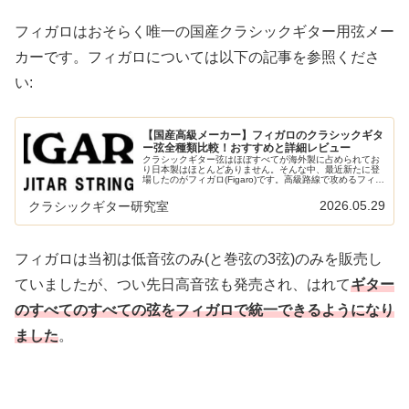
フィガロはおそらく唯一の国産クラシックギター用弦メー
カーです。フィガロについては以下の記事を参照くださ
い:
【国産高級メーカー】フィガロのクラシックギタ
ー弦全種類比較！おすすめと詳細レビュー
クラシックギター弦はほぼすべてが海外製に占められてお
り日本製はほとんどありません。そんな中、最近新たに登
場したのがフィガロ(Figaro)です。高級路線で攻めるフィガ
ロは気になっていましたがこのたび入手したので、まずは
フィガロについて紹介し...
2026.05.29
クラシックギター研究室
フィガロは当初は低音弦のみ(と巻弦の3弦)のみを販売し
ていましたが、つい先日高音弦も発売され、はれて
ギター
のすべてのすべての弦をフィガロで統一できるようになり
ました
。