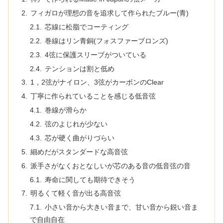
フィガロが理想の音を追求して作られたブルー(青)
芯線に松脂でコーティング
巻線はリン青銅(フォスファーブロンズ)
4弦に保護スリーブがついている
テンションは割と低め
1，2弦がナイロン、3弦がカーボンのClear
丁寧に作られていることを感じる低音弦
巻線が滑らか
弦のよじれが少ない
芯が硬く曲がりづらい
細めだがスタンダードな高音弦
派手さがなくおとなしいが芯のある音の低音弦の音
寿命に関しても期待できそう
明るくて軽く音が出る高音弦
小さい音から大きい音まで、甘い音から鋭い音ま
で自由自在