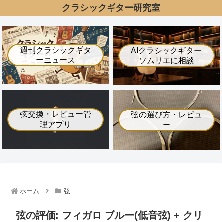
クラシックギター研究室
週刊クラシックギタ
AIクラシックギター
ーニュース
ソムリエに相談
弦交換・レビュー管
弦の選び方・レビュ
理アプリ
ー
ホーム
弦
弦の評価: フィガロ ブルー(低音弦) + クリ