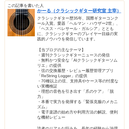
この記事を書いた人
かーる（クラシックギター研究室 主宰）
クラシックギター歴35年、国際ギターコンク
ール入賞。愛器「ヘルマン・ハウザー2世」、
「ヘスス・ベレサール・ガルシア」ととも
に、クラシックギターのプレイヤー目線の実
践的ノウハウを発信しています。
【当ブログの主なテーマ】
・週刊クラシックギターニュースの発信
・無料かつ安全な「AIクラシックギターソム
リエ」の提供
・弦の交換履歴・レビュー履歴管理アプリ
「ReString Logger」の提供
・70種以上の弦、支持具やケース等の忖度な
い実機検証
・理想の音色を引き出す「爪のケア」「脱
力」
・本番で実力を発揮する「緊張克服のメカニ
ズム」
・電子楽譜の始め方や利用方法の解説、便利
な機材レビュー
読者のリアルな悩みを、長年の経験から論理