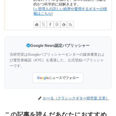
的かつ科学的に紐解きます。
[＞管理人の詳しい経歴や愛用するギターの情
報はこちら]
Google News認定パブリッシャー
当研究室はGoogleパブリッシャーセンターの媒体審査およ
び運営者確認（KYC）を通過した、公式登録パブリッシャ
ーです。
G
o
o
g
l
e
ニュースでフォロー
かーる（クラシックギター研究室 主宰）
この記事を読んだあなたにおすすめ