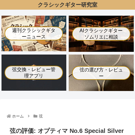
クラシックギター研究室
週刊クラシックギタ
AIクラシックギター
ーニュース
ソムリエに相談
弦交換・レビュー管
弦の選び方・レビュ
理アプリ
ー
ホーム
弦
弦の評価: オプティマ No.6 Special Silver