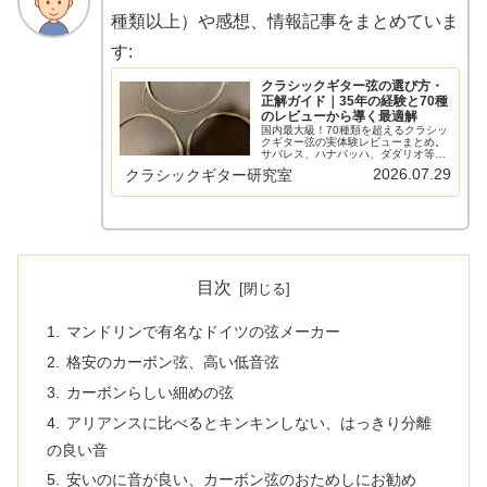
種類以上）や感想、情報記事をまとめていま
す:
クラシックギター弦の選び方・
正解ガイド｜35年の経験と70種
のレビューから導く最適解
国内最大級！70種類を超えるクラシッ
クギター弦の実体験レビューまとめ。
サバレス、ハナバッハ、ダダリオ等の
主要メーカーから希少なスペイン弦ま
2026.07.29
クラシックギター研究室
で網羅。比較早見表やショートカット
リンクで、気になる弦の評価へすぐ辿
り着けます。弦選びに迷う全てのギタ
リスト必見の保存版ガイド。
目次
マンドリンで有名なドイツの弦メーカー
格安のカーボン弦、高い低音弦
カーボンらしい細めの弦
アリアンスに比べるとキンキンしない、はっきり分離
の良い音
安いのに音が良い、カーボン弦のおためしにお勧め