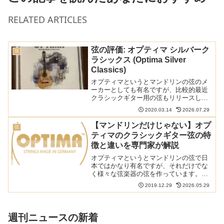
RELATED ARTICLES
弦の評価: オプティマ シルバーク
弦
ラシックス (Optima Silver
Classics)
オプティマというとマンドリンの弦のメ
ーカーとしても有名ですが、比較的最近
クラシックギター用の弦もリリースしま
した。その中の廉価版ラインがシルバー
2020.03.14
2026.07.29
クラシックスです。テンションが低めと
のことですが、どのような音なのか、感
【マンドリンだけじゃない】オプ
弦
想とレビューを書きました...
ティマのクラシックギター弦の特
徴と違いを専門家が解説
オプティマというとマンドリンの弦で日
本ではかなり有名ですが、それだけでな
く様々な弦楽器の弦を作っています。そ
して、クラシックギター用の弦も作って
2019.12.29
2026.05.29
おり、なかなか良い弦です。 以下の記事
で本ブログの弦のレビュー/感想/情報記事
をまとめています ...
週刊ニュースの新着