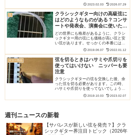
に張ってみました。やはりプロアルテは
2023.02.03
2026.07.29
相性の心配がなく、安心して使えます。
以下の記事で本サイトの弦のレビュー
クラシックギター向けの高級弦に
弦
（70種類以上...
はどのようなものがある？コンサ
ートや発表会、演奏会に使いたい
弦を紹介
どの世界にも格差があるように、クラシ
ックギター用の弦にも価格が高い弦と安
い弦があります。せっかくの本番には高
い弦を使ってみてはいかがでしょうか。
2019.06.07
2022.01.12
この記事ではクラシックギター用の高級
弦を紹介しています。 以下の記事で本ブ
弦を切るときはハサミや爪切りを
ギター用品
ログの弦のレビュー/感...
使ってはいけない ニッパーも要
注意
クラシックギターの弦を交換した後、余
った弦を切る必要があります。この時、
ハサミや爪切りを使ってないでしょう
か？また、あまり考えずにニッパーで切
2019.10.03
2023.02.07
っていないでしょうか？それはあまりお
勧めできないやり方です。 クラシックギ
ターのメンテナンスに関す...
週刊ニュースの新着
【サバレスが新しい弦を発売？】クラ
シックギター界注目トピック（2026年