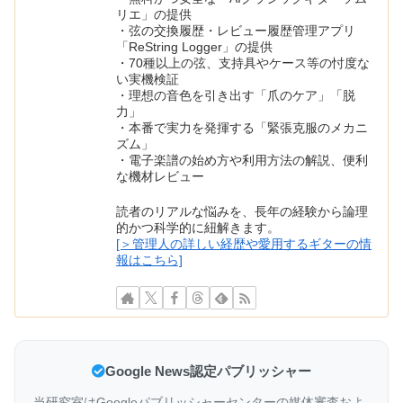
リエ」の提供
・弦の交換履歴・レビュー履歴管理アプリ
「ReString Logger」の提供
・70種以上の弦、支持具やケース等の忖度な
い実機検証
・理想の音色を引き出す「爪のケア」「脱
力」
・本番で実力を発揮する「緊張克服のメカニ
ズム」
・電子楽譜の始め方や利用方法の解説、便利
な機材レビュー
読者のリアルな悩みを、長年の経験から論理
的かつ科学的に紐解きます。
[＞管理人の詳しい経歴や愛用するギターの情
報はこちら]
Google News認定パブリッシャー
当研究室はGoogleパブリッシャーセンターの媒体審査およ