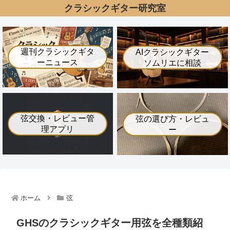
クラシックギター研究室
週刊クラシックギタ
AIクラシックギター
ーニュース
ソムリエに相談
弦交換・レビュー管
弦の選び方・レビュ
理アプリ
ー
ホーム
弦
GHSのクラシックギター用弦を全種類紹