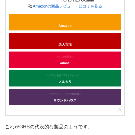
GHS H10 Ukulele
Amazonの商品レビュー・口コミを見る
Amazon
楽天市場
＼ゾロ目市開催中／
Yahoo!
＼LINEと連携で5％オフクーポン／
メルカリ
＼弦が1セットから送料無料／
サウンドハウス
これがGHSの代表的な製品のようです。