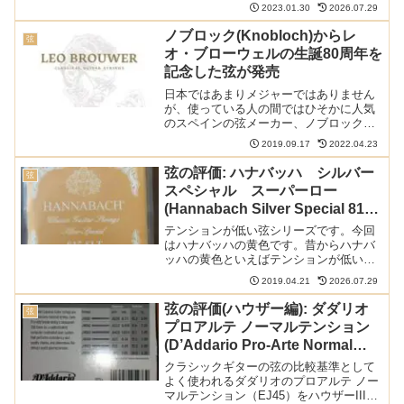
レスのクリエイションカンティーガプレ
2023.01.30
2026.07.29
ミアム ノーマルテンション(510MRP)で
す。最近プロの間でも使っている方が多
ノブロック(Knobloch)からレ
弦
いだけあ...
オ・ブローウェルの生誕80周年を
記念した弦が発売
日本ではあまりメジャーではありません
が、使っている人の間ではひそかに人気
のスペインの弦メーカー、ノブロックか
ら新しい弦がリリースされました。キュ
2019.09.17
2022.04.23
ーバの指揮者、作曲家、ギタリストであ
るレオ・ブローウェルの80歳の誕生日を
弦の評価: ハナバッハ シルバー
弦
記念した弦です。以下の...
スペシャル スーパーロー
(Hannabach Silver Special 815
SLT Super Low tension)
テンションが低い弦シリーズです。今回
はハナバッハの黄色です。昔からハナバ
ッハの黄色といえばテンションが低いこ
とで知られていますが、果たして。以下
2019.04.21
2026.07.29
の記事で本ブログの弦のレビュー/感想/情
報記事をまとめています:ドイツの昔なが
弦の評価(ハウザー編): ダダリオ
弦
らの弦メーカー ハ...
プロアルテ ノーマルテンション
(D’Addario Pro-Arte Normal
EJ45)
クラシックギターの弦の比較基準として
よく使われるダダリオのプロアルテ ノー
マルテンション（EJ45）をハウザーIII世