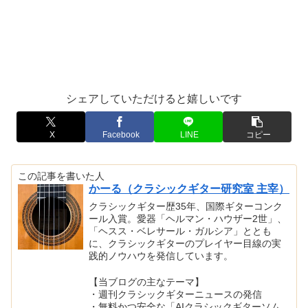
シェアしていただけると嬉しいです
X
Facebook
LINE
コピー
この記事を書いた人
かーる（クラシックギター研究室 主宰）
クラシックギター歴35年、国際ギターコンク
ール入賞。愛器「ヘルマン・ハウザー2世」、
「ヘスス・ベレサール・ガルシア」ととも
に、クラシックギターのプレイヤー目線の実
践的ノウハウを発信しています。
【当ブログの主なテーマ】
・週刊クラシックギターニュースの発信
・無料かつ安全な「AIクラシックギターソム