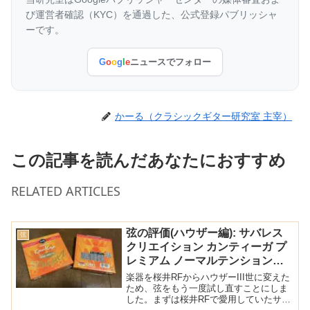
び運営者確認（KYC）を通過した、公式登録パブリッシャ
ーです。
G
o
o
g
l
e
ニュースでフォロー
かーる（クラシックギター研究室 主宰）
この記事を読んだあなたにおすすめ
RELATED ARTICLES
弦の評価(ハウザー編): サバレス
弦
クリエイション カンティーガ プ
レミアム ノーマルテンション
(Savarez Creation Cantiga
楽器を桜井RFからハウザーIII世に変えた
Premium Normal 510MRP)
ため、弦をもう一度試し直すことにしま
した。まずは桜井RFで愛用していたサバ