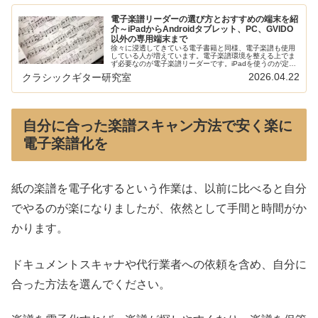
電子楽譜リーダーの選び方とおすすめの端末を紹
介～iPadからAndroidタブレット、PC、GVIDO
以外の専用端末まで
徐々に浸透してきている電子書籍と同様、電子楽譜も使用
している人が増えています。電子楽譜環境を整える上でま
ず必要なのが電子楽譜リーダーです。iPadを使うのが定番
ですが、他にもAndroidタブレット、Windows PC、
2026.04.22
クラシックギター研究室
GVIDO以外の専…
自分に合った楽譜スキャン方法で安く楽に
電子楽譜化を
紙の楽譜を電子化するという作業は、以前に比べると自分
でやるのが楽になりましたが、依然として手間と時間がか
かります。
ドキュメントスキャナや代行業者への依頼を含め、自分に
合った方法を選んでください。