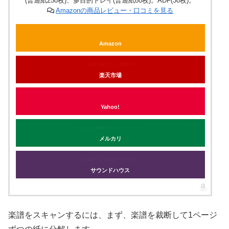
(普通紙250枚)、多目的トレイ(普通紙80枚)。ADF(30枚)。
Amazonの商品レビュー・口コミを見る
Amazon
＼お買い物マラソン開催中／
楽天市場
Yahoo!
＼LINEと連携で5％オフクーポン／
メルカリ
＼人気マイク10%オフクーポン／
サウンドハウス
楽譜をスキャンするには、まず、楽譜を裁断して1ページ