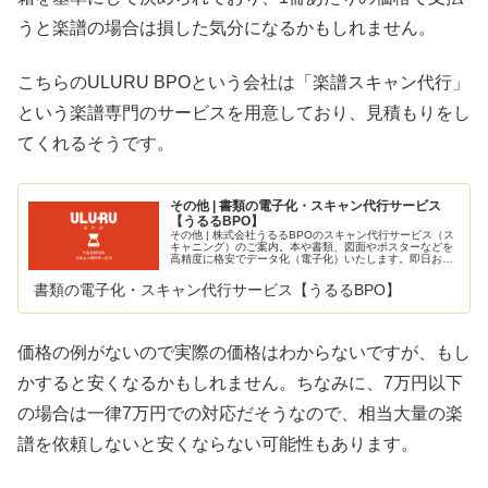
うと楽譜の場合は損した気分になるかもしれません。
こちらのULURU BPOという会社は「楽譜スキャン代行」
という楽譜専門のサービスを用意しており、見積もりをし
てくれるそうです。
その他 | 書類の電子化・スキャン代行サービス
【うるるBPO】
その他 | 株式会社うるるBPOのスキャン代行サービス（ス
キャニング）のご案内。本や書類、図面やポスターなどを
高精度に格安でデータ化（電子化）いたします。即日お見
積りで短納期！まずはお気軽にお問い合わせください。フ
リーダイヤル：0120-2…
書類の電子化・スキャン代行サービス【うるるBPO】
価格の例がないので実際の価格はわからないですが、もし
かすると安くなるかもしれません。ちなみに、7万円以下
の場合は一律7万円での対応だそうなので、相当大量の楽
譜を依頼しないと安くならない可能性もあります。