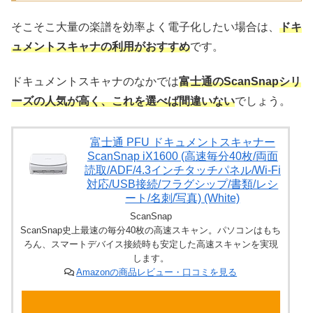
そこそこ大量の楽譜を効率よく電子化したい場合は、
ドキ
ュメントスキャナの利用がおすすめ
です。
ドキュメントスキャナのなかでは
富士通のScanSnapシリ
ーズの人気が高く、これを選べば間違いない
でしょう。
富士通 PFU ドキュメントスキャナー
ScanSnap iX1600 (高速毎分40枚/両面
読取/ADF/4.3インチタッチパネル/Wi-Fi
対応/USB接続/フラグシップ/書類/レシ
ート/名刺/写真) (White)
ScanSnap
ScanSnap史上最速の毎分40枚の高速スキャン。パソコンはもち
ろん、スマートデバイス接続時も安定した高速スキャンを実現
します。
Amazonの商品レビュー・口コミを見る