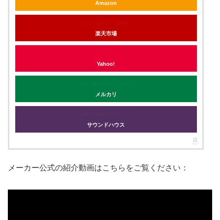
Amazon
＼お買い物マラソン開催中／
楽天市場
Yahoo!
＼LINEと連携で5％オフクーポン／
メルカリ
＼人気マイク10%オフクーポン／
サウンドハウス
メーカー公式の紹介動画はこちらをご覧ください：