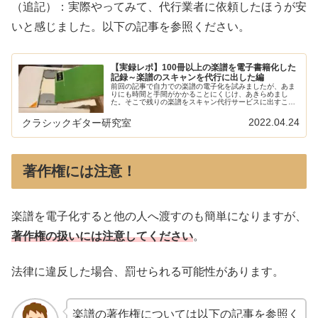
（追記）：実際やってみて、代行業者に依頼したほうが安
いと感じました。以下の記事を参照ください。
【実録レポ】100冊以上の楽譜を電子書籍化した
記録～楽譜のスキャンを代行に出した編
前回の記事で自力での楽譜の電子化を試みましたが、あま
りにも時間と手間がかかることにくじけ、あきらめまし
た。そこで残りの楽譜をスキャン代行サービスに出すこと
に。その経緯と使った業者について解説します。本サイト
の電子楽譜に関する記事は以下でまと…
2022.04.24
クラシックギター研究室
著作権には注意！
楽譜を電子化すると他の人へ渡すのも簡単になりますが、
著作権の扱いには注意してください
。
法律に違反した場合、罰せられる可能性があります。
楽譜の著作権については以下の記事を参照く