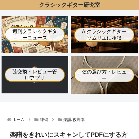
クラシックギター研究室
週刊クラシックギタ
AIクラシックギター
ーニュース
ソムリエに相談
弦交換・レビュー管
弦の選び方・レビュ
理アプリ
ー
ホーム
練習
楽譜/教則本
楽譜をきれいにスキャンしてPDFにする方