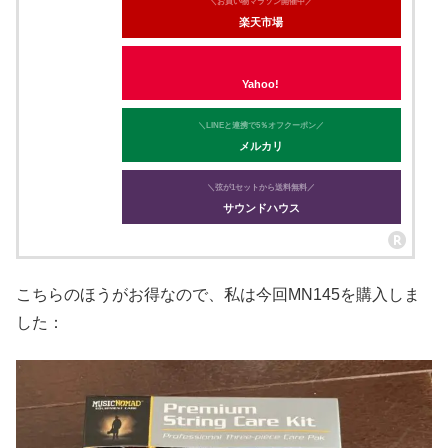
＼お買い物マラソン開催中／
楽天市場
Yahoo!
＼LINEと連携で5％オフクーポン／
メルカリ
＼弦が1セットから送料無料／
サウンドハウス
こちらのほうがお得なので、私は今回MN145を購入しま
した：