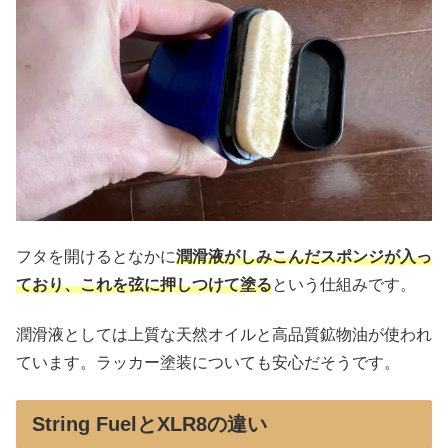
フタを開けるとなかに
潤滑
液
がしみこんだスポンジが入っ
ており、これを弦に押しつけて塗る
という仕組みです。
潤滑液としては上質な天然オイルと高品質鉱物油が使われ
ています。ラッカー塗装についても安心だそうです。
String FuelとXLR8の違い