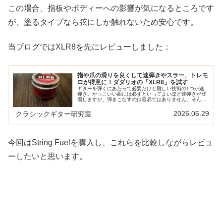
この場合、指板やボディーへの影響が気になるところです
が、塗るタイプなら弦にしか触れないため安心です。
当ブログではXLR8を先にレビューしました：
指や爪の滑りを良くして速弾きやスラー、トレモ
ロが得意に！ダダリオの「XLR8」を試す
ギターを弾くにあたって必要だけと難しい技術の1つが速
弾き。かっこいい曲には必ずといってよいほど速弾きが登
場しますが、弾きこなすのは容易ではありません。そんな
速弾きを少しでもやりやすくなるアクセサリがダダリオの
「XLR8（PW-XLR8-01…
2026.06.29
クラシックギター研究室
今回はString Fuelを購入し、これらを比較しながらレビュ
ーしたいと思います。