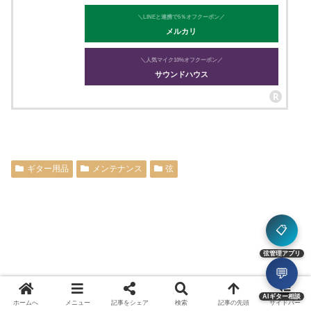
＼LINEと連携で5％オフクーポン／
メルカリ
＼人気マイク10%オフクーポン／
サウンドハウス
ギター用品
メンテナンス
弦
📋
弦管理アプリ
💬
AIギター相談
ホームへ
メニュー
記事をシェア
検索
記事の先頭
サイドバー