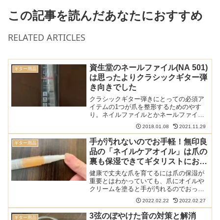
この記事を読んだあなたにおすすめ
RELATED ARTICLES
資生堂のネールファイル(NA 501)
ギター用品
は思ったよりクラシックギター弾
き向きでした
クラシックギター弾きにとっての必須ア
イテムの1つが爪を整形するためのやす
り。ネイルファイルとかネールファイル
とかとも言われるあれです。資生堂のも
2018.01.08
2021.11.29
のがいいということで試してみたのです
が、思っていたよりずっと良かったで
手が汚れないのでお手軽！無印良
ギター用品
す。これまで使っていたガラ...
品の「ネイルケアオイル」は爪の
裏も保湿できてギタリストにおす
すめ
健康で丈夫な爪を育てるには爪の保湿が
重要とはわかっていても、爪にオイルや
クリームを塗ると手が汚れるのでおっく
うという人も多いのではないでしょう
2022.02.22
2022.02.27
か。無印良品の「ネルケアオイル」はペ
ンタイプの爪保湿用オイルであり手を汚
3弦のぼやけた音の対策と解消
ギター用品