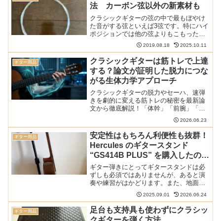
さずに使え、しかも先が筆に...
法 カーボン弦以外の新素材も
クラシックギターの弦の中で最もぼやけ
た音がする弦といえば3弦です。特にハイ
ポジションでは他の弦よりもこもった、
はっきりしない音となりフラストレーシ
2019.08.18
2025.10.11
ョンがたまることがあります。そんな3弦
の音を改善するための対策と解消法をま
クラシックギターは筋トレで上達
ギター用品
とめました。カーボン...
する？論文が証明した脱力につな
がる生体力学アプローチ
クラシックギターの脱力やセーハ、速弾
きを劇的に変える筋トレの秘密を最新論
文から徹底解説！「体幹」「前腕」「手
のひら」の3階層を自宅で調律し、演奏寿
2026.06.23
命を延ばすAIシミュレーションの具体的
トレーニング（セラバンド等）を公開。
安定性はもちろん利便性も抜群！
ギター用品
Hercules のギタースタンド
“GS414B PLUS” を購入したので
レビュー
ギター弾きにとってギタースタンドは必
ずしも必須ではありませんが、あると演
奏や練習がはかどります。また、地面に
ベタ置きするよりも蹴ったり踏まれたり
2025.09.01
2026.06.24
するリスクは下がるでしょう。ただ、ギ
タースタンドには倒れるという別のリス
足台も支持具も使わずにクラシッ
ギター用品
クも。その意味で安定性が...
クギターを弾く方法