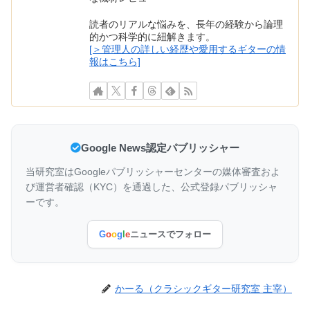
読者のリアルな悩みを、長年の経験から論理
的かつ科学的に紐解きます。
[＞管理人の詳しい経歴や愛用するギターの情
報はこちら]
Google News認定パブリッシャー
当研究室はGoogleパブリッシャーセンターの媒体審査およ
び運営者確認（KYC）を通過した、公式登録パブリッシャ
ーです。
G
o
o
g
l
e
ニュースでフォロー
かーる（クラシックギター研究室 主宰）