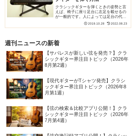
クラシックギターを弾くときの姿勢と言
えば、椅子に座り足台に左足を載せるの
が一般的です。人によっては足台の代わ
りに支持具を使ったりします。でも、足
2019.10.28
2022.08.23
台も支持具も使わずにクラシックギター
を弾く方法もあります。クラシックギタ
ー用の足台や支持具の記事...
週刊ニュースの新着
【サバレスが新しい弦を発売？】クラ
シックギター界注目トピック（2026年
8月第2週）
【現代ギターがTシャツ発売】クラシ
ックギター界注目トピック（2026年8
月第1週）
【弦の検索＆比較アプリ公開！】クラ
シックギター界注目トピック（2026年
7月第4週）
【弦交換記録アプリ公開！】クラシッ