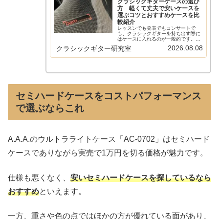
クラシックギターケースの選び
方 軽くて丈夫で安いケースを
選ぶコツとおすすめケースを比
較紹介
レッスンでも発表でもコンサートで
も、クラシックギターを持ち出す際に
はケースに入れるのが一般的です。ソ
フトケースからセミハードケース、ハ
2026.08.08
クラシックギター研究室
ードケースまで多種多様なケースが出
ています。一般的に売られているケー
スの特徴と選び方をまとめてみまし
た。ま...
セミハードケースをコストパフォーマンス
で選ぶならこれ
A.A.A.のウルトラライトケース「AC-0702」はセミハード
ケースでありながら実売で1万円を切る価格が魅力です。
仕様も悪くなく、
安いセミハードケースを探しているなら
おすすめ
といえます。
一方、重さや色の点ではほかの方が優れている面があり、