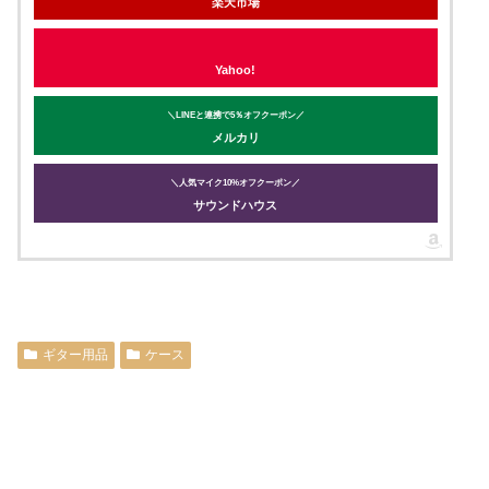
楽天市場
Yahoo!
＼LINEと連携で5％オフクーポン／
メルカリ
＼人気マイク10%オフクーポン／
サウンドハウス
ギター用品
ケース