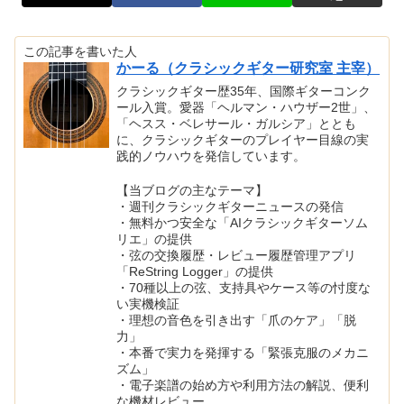
この記事を書いた人
かーる（クラシックギター研究室 主宰）
クラシックギター歴35年、国際ギターコンク
ール入賞。愛器「ヘルマン・ハウザー2世」、
「ヘスス・ベレサール・ガルシア」ととも
に、クラシックギターのプレイヤー目線の実
践的ノウハウを発信しています。
【当ブログの主なテーマ】
・週刊クラシックギターニュースの発信
・無料かつ安全な「AIクラシックギターソム
リエ」の提供
・弦の交換履歴・レビュー履歴管理アプリ
「ReString Logger」の提供
・70種以上の弦、支持具やケース等の忖度な
い実機検証
・理想の音色を引き出す「爪のケア」「脱
力」
・本番で実力を発揮する「緊張克服のメカニ
ズム」
・電子楽譜の始め方や利用方法の解説、便利
な機材レビュー