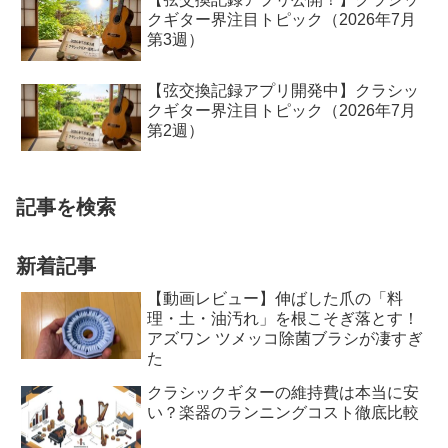
クギター界注目トピック（2026年7月
第3週）
【弦交換記録アプリ開発中】クラシッ
クギター界注目トピック（2026年7月
第2週）
記事を検索
新着記事
【動画レビュー】伸ばした爪の「料
理・土・油汚れ」を根こそぎ落とす！
アズワン ツメッコ除菌ブラシが凄すぎ
た
クラシックギターの維持費は本当に安
い？楽器のランニングコスト徹底比較