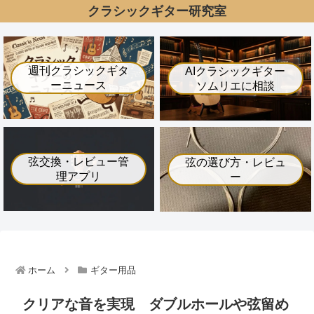
クラシックギター研究室
週刊クラシックギタ
AIクラシックギター
ーニュース
ソムリエに相談
弦交換・レビュー管
弦の選び方・レビュ
理アプリ
ー
ホーム
ギター用品
クリアな音を実現 ダブルホールや弦留め