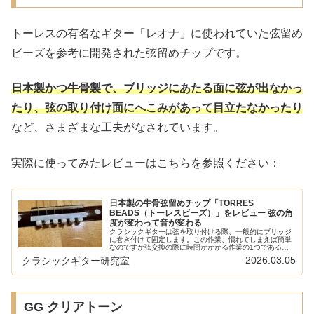
トーレスの有名なギター「レオナ」に使われていた弦留め
ビーズを参考に開発された弦留めチップです。
日本製かつ牛骨製で、ブリッジにあたる面に弦が出なかっ
たり、弦の取り付け面にへこみがあって目立たな
かったり
など、さまざまな工夫がなされています。
実際に使ってみたレビューはこちらを参照ください：
日本製の牛骨弦留めチップ「TORRES
BEADS（トーレスビーズ）」をレビュー 弦の角
度が変わって音が変わる
クラシックギターは弦を取り付ける際、一般的にブリッジ
に巻き付けて固定します。この作業、慣れてしまえば簡単
なのですが弦交換の際に時間がかかる作業の1つであるこ
とは間違いありません。また、取り付けに失敗すると弦飛
2026.03.05
クラシックギター研究室
びが発生して表面板が傷つくことも...
GG クリアトーン