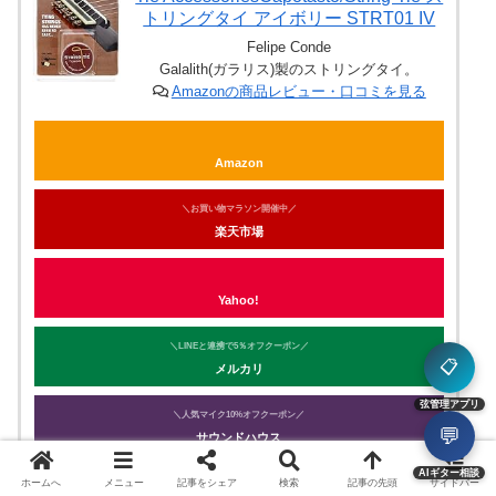
トリングタイ アイボリー STRT01 IV
Felipe Conde
Galalith(ガラリス)製のストリングタイ。
Amazonの商品レビュー・口コミを見る
Amazon
＼お買い物マラソン開催中／
楽天市場
Yahoo!
＼LINEと連携で5％オフクーポン／
📋
メルカリ
弦管理アプリ
＼人気マイク10%オフクーポン／
💬
サウンドハウス
AIギター相談
ホームへ
メニュー
記事をシェア
検索
記事の先頭
サイドバー