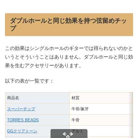
ダブルホールと同じ効果を持つ弦留めチッ
プ
この効果はシングルホールのギターでは得られないのかと
いうとそういうことはありません。ダブルホールと同じ効
果を生むアクセサリーがあります。
以下の表が一覧です：
商品名
材質
スーパーチップ
牛骨/象牙
牛
TORRES BEADS
牛骨
2
GGクリアトーン
アルミ
2