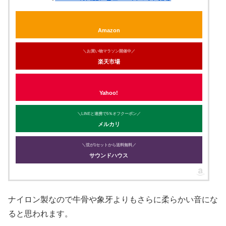
Amazon
＼お買い物マラソン開催中／
楽天市場
Yahoo!
＼LINEと連携で5％オフクーポン／
メルカリ
＼弦が1セットから送料無料／
サウンドハウス
ナイロン製なので牛骨や象牙よりもさらに柔らかい音にな
ると思われます。