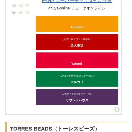
FANA スーパーチップ 6ヶ入 牛骨
chuya-online チューヤオンライン
Amazon
＼お買い物マラソン開催中／
楽天市場
Yahoo!
＼LINEと連携で5％オフクーポン／
メルカリ
＼人気マイク10%オフクーポン／
サウンドハウス
TORRES BEADS（トーレスビーズ）