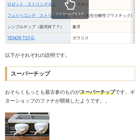
ロゼット ストリングタイ
ナイロン
3
スクロールできます
フェリペコンデ ストリングタイ
ガラリス(生分解性プラスチック)
4
シンプルチップ（販売終了？）
象牙
2
TENOR TST-G
ガラリス
5
以下がそれぞれの説明です。
スーパーチップ
おそらくもっとも最古参のものが
スーパーチップ
です。ギ
ターショップのファナが開発したようです。。