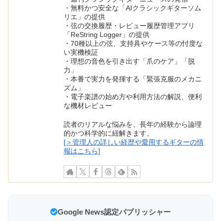
・無料かつ安全な「AIクラシックギターソム
リエ」の提供
・弦の交換履歴・レビュー履歴管理アプリ
「ReString Logger」の提供
・70種以上の弦、支持具やケース等の忖度な
い実機検証
・理想の音色を引き出す「爪のケア」「脱
力」
・本番で実力を発揮する「緊張克服のメカニ
ズム」
・電子楽譜の始め方や利用方法の解説、便利
な機材レビュー
読者のリアルな悩みを、長年の経験から論理
的かつ科学的に紐解きます。
[＞管理人の詳しい経歴や愛用するギターの情
報はこちら]
Google News認定パブリッシャー