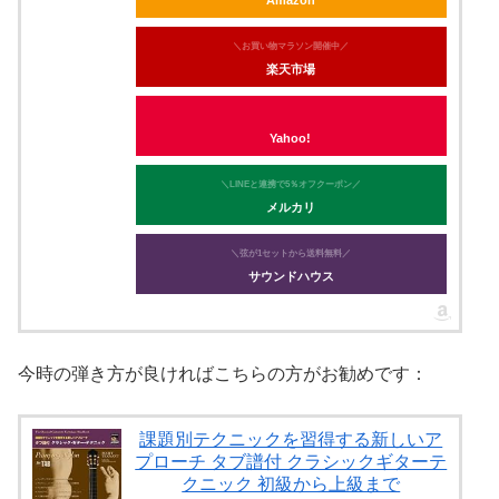
Amazon
＼お買い物マラソン開催中／
楽天市場
Yahoo!
＼LINEと連携で5％オフクーポン／
メルカリ
＼弦が1セットから送料無料／
サウンドハウス
今時の弾き方が良ければこちらの方がお勧めです：
課題別テクニックを習得する新しいア
プローチ タブ譜付 クラシックギターテ
クニック 初級から上級まで