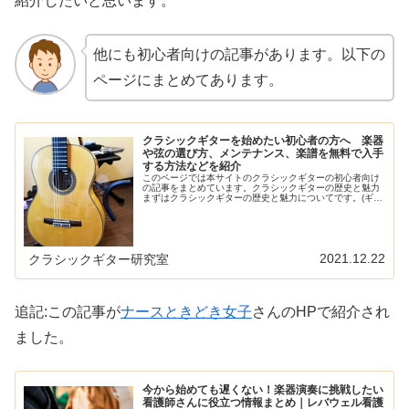
紹介したいと思います。
他にも初心者向けの記事があります。以下の
ページにまとめてあります。
クラシックギターを始めたい初心者の方へ 楽器
や弦の選び方、メンテナンス、楽譜を無料で入手
する方法などを紹介
このページでは本サイトのクラシックギターの初心者向け
の記事をまとめています。クラシックギターの歴史と魅力
まずはクラシックギターの歴史と魅力についてです。(ギタ
ーの歴史は工事中)楽器の選び方クラシックギターを始める
となればやはり自分の楽器が欲...
2021.12.22
クラシックギター研究室
追記:この記事が
ナースときどき女子
さんのHPで紹介され
ました。
今から始めても遅くない！楽器演奏に挑戦したい
看護師さんに役立つ情報まとめ｜レバウェル看護