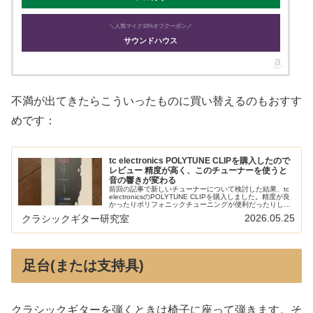
＼人気マイク10%オフクーポン／
サウンドハウス
不満が出てきたらこういったものに買い替えるのもおすす
めです：
tc electronics POLYTUNE CLIPを購入したので
レビュー 精度が高く、このチューナーを使うと
音の響きが変わる
前回の記事で新しいチューナーについて検討した結果、tc
electronicsのPOLYTUNE CLIPを購入しました。精度が良
かったりポリフォニックチューニングが便利だったりしま
すが、何よりもチューニング時の表示の安定感がうれしい
2026.05.25
クラシックギター研究室
です。...
足台(または支持具)
クラシックギターを弾くときは椅子に座って弾きます。そ