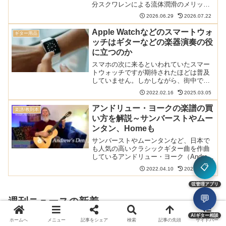
分スクワレンによる流体潤滑のメリット
と、低音弦をサビさせる致命的なデメリ
2026.06.29
2026.07.22
ットを物理的に分析します。化粧をする
人向けの代替品や15000番での究極の爪
Apple Watchなどのスマートウォ
ギター用品
ケア法も紹介。
ッチはギターなどの楽器演奏の役
に立つのか
スマホの次に来るといわれていたスマー
トウォッチですが期待されたほどは普及
していません。しかしながら、街中で
Apple Watchを付けている人は多く見か
2022.02.16
2025.03.05
けますし、だんだんと人々の認知度も上
がっているのではないでしょうか。ギタ
アンドリュー・ヨークの楽譜の買
楽譜/教則本
ーなどの楽器を演...
い方を解説～サンバーストやムー
ンタン、Homeも
サンバーストやムーンタンなど、日本で
も人気の高いクラシックギター曲を作曲
しているアンドリュー・ヨーク（Andrew
York）ですが、あるときから出版社経由
📋
2022.04.10
2022.11.14
での楽譜の販売をやめ、ホームページか
らの販売しかおこなわなくなりました。
弦管理アプリ
英語のサイト...
💬
週刊ニュースの新着
AIギター相談
【サバレスが新しい弦を発売？】クラ
ホームへ
メニュー
記事をシェア
検索
記事の先頭
サイドバー