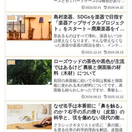
ースとセミハードケースの2種類がありま
す。それぞれに長所と短所があってどち
2023.02.01
2026.04.22
らを選ぶべきか迷う方も多いかもしれま
せん。両方使ったことがある筆者が実体
島村楽器、SDGsを楽器で目指す
楽器
験に基づいておすすめを...
「楽器アップサイクルプロジェク
ト」をスタート～廃棄楽器をイン
テリアに活用
形あるものはすべて壊れ、楽器もいつか
は使えなくなります。そんな使えなくな
った楽器や楽器の部品を使い、インテリ
アに生まれ変わらせるプロジェクトを島
2021.12.15
2025.08.15
村楽器がスタートしました。捨てられる
楽器をインテリアに生まれ変わらせるこ
ローズウッドの茶色や黒色が主流
楽器
のプロジェクトは「楽器ア...
ではあるけど 裏板と側面板の材
料（木材）について
前回の表面板に続いて今回は裏板と側面
板に使われる木の材料についてです。表
面板も紛らわしかったですが、裏板も負
けず劣らずややこしいところがありまし
2019.08.21
2025.10.12
た。 このサイトのクラシックギターの材
料や楽器その物に関する記事は以下の記
なぜ名手は本番前に「鼻を触る」
ギター用品
事でまとめてあります:...
のか？右手の爪の滑り（皮脂）の
科学と、弦を傷めない現代の衛生
的な爪磨き・爪ケア法
クラシックギタリストが爪に「鼻の脂」
を塗る仕草の科学的理由を解説。皮脂成