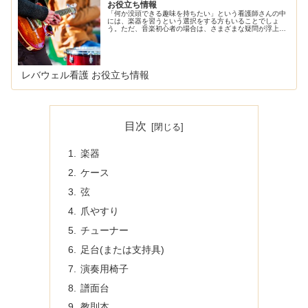
お役立ち情報
「何か没頭できる趣味を持ちたい」という看護師さんの中
には、楽器を習うという選択をする方もいることでしょ
う。ただ、音楽初心者の場合は、さまざまな疑問が浮上す
ることも…。そこで、今回はこれから楽器を始めるにあた
って参考になる記事を集めてみま
レバウェル看護 お役立ち情報
目次
楽器
ケース
弦
爪やすり
チューナー
足台(または支持具)
演奏用椅子
譜面台
教則本