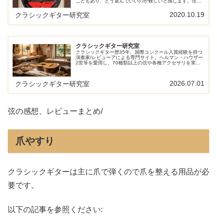
こともあり、どう選んでいいのか難しいと感じます。弦を
変えてみたいけどどれにしたらいいのかとっかかりがわか
らないという人や初心者の方向けに...
2020.10.19
クラシックギター研究室
クラシックギター研究室
クラシックギター歴35年、国際コンクール入賞経験を持つ
演奏家/レビューアによる専門サイト。ヘルマン・ハウザー
2世等を愛用し、70種類以上の弦や各種アクセサリを実奏
検証。演奏者の視点で一次情報に基づく詳細なレビューを
発信しています。
2026.07.01
クラシックギター研究室
弦の感想、レビューまとめ/
爪やすり
クラシックギターは主に爪で弾くので爪を整える用品が必
要です。
以下の記事を参照ください: