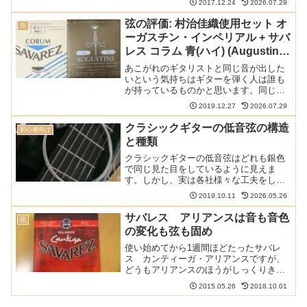
2017.12.24
2026.07.29
してからはご無沙汰だったプロアルテ、
せっかくなので張ってみたら意外といい
弦の評価: 村治佳織使用セット オ
弦
感じでしたのでレビュ...
ーガスチン・インペリアル + サバ
レス コラム 青(ハイ) (Augustine
Imperial + Savarez Corum High)
あこがれのギタリストと同じ音が出した
いという気持ちはギターを弾く人は誰も
が持っているものかと思います。同じギ
ターとなると価格の面からなかなか難し
2019.12.27
2026.07.29
いものがありますが、弦であればそれほ
ど高くないので簡単にまねができます。
クラシックギターの低音弦の構造
初心者向け
そんなあこがれが多いギタ...
と種類
クラシックギターの低音弦はどれも銀色
で同じ見た目をしているように見えま
す。しかし、実は各社様々な工夫をして
いるんです。そんな低音弦について紹介
2019.10.11
2026.05.26
したいと思います。細い繊維を束ね、金
属線で巻いた構造クラシックギターの低
サバレス アリアンスは音も音色
弦
音弦はこんな感じの構造にな...
の変化も弦も固め
使い始めてから1週間ほどたったサバレ
ス カンティーガ・アリアンスですが、
どうもアリアンスのほうがしっくりきま
せん。音がはっきりくっきりしすぎ甘や
2015.05.26
2018.10.01
かな音が出ないのは前回書きましたが、
やはり全体的にはっきりくっきりしすぎ