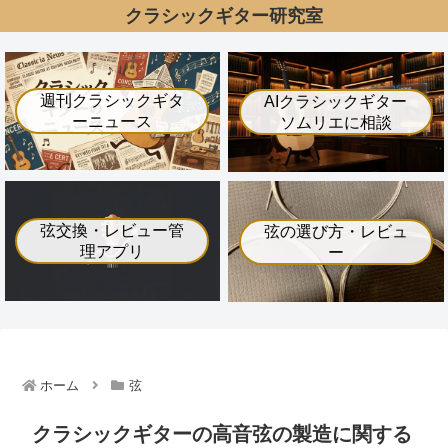
クラシックギター研究室
週刊クラシックギタ
AIクラシックギター
ーニュース
ソムリエに相談
弦交換・レビュー管
弦の選び方・レビュ
理アプリ
ー
ホーム
弦
クラシックギターの高音弦の製造に関する