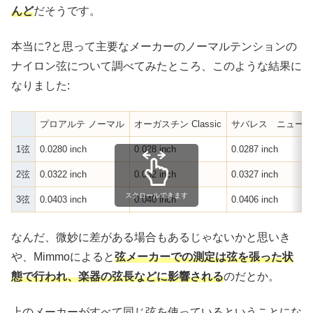
んど
だそうです。
本当に?と思って主要なメーカーのノーマルテンションの
ナイロン弦について調べてみたところ、このような結果に
なりました:
プロアルテ ノーマル
オーガスチン Classic
サバレス ニュー
1弦
0.0280 inch
0.028 inch
0.0287 inch
2弦
0.0322 inch
0.032 inch
0.0327 inch
スクロールできます
3弦
0.0403 inch
0.040 inch
0.0406 inch
なんだ、微妙に差がある場合もあるじゃないかと思いき
や、Mimmoによると
弦メーカーでの測定は弦を張った状
態で行われ、楽器の弦長などに影響される
のだとか。
上のメーカーがすべて同じ弦を使っているということにな