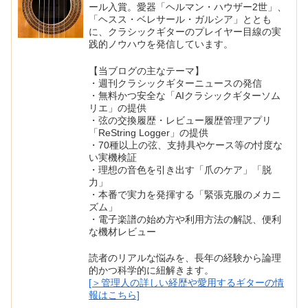
ール入賞。愛器「ヘルマン・ハウザー2世」、
「ヘスス・ベレサール・ガルシア」ととも
に、クラシックギターのプレイヤー目線の実
践的ノウハウを発信しています。
【当ブログの主なテーマ】
・週刊クラシックギターニュースの発信
・無料かつ安全な「AIクラシックギターソム
リエ」の提供
・弦の交換履歴・レビュー履歴管理アプリ
「ReString Logger」の提供
・70種以上の弦、支持具やケース等の忖度な
い実機検証
・理想の音色を引き出す「爪のケア」「脱
力」
・本番で実力を発揮する「緊張克服のメカニ
ズム」
・電子楽譜の始め方や利用方法の解説、便利
な機材レビュー
読者のリアルな悩みを、長年の経験から論理
的かつ科学的に紐解きます。
[＞管理人の詳しい経歴や愛用するギターの情
報はこちら]