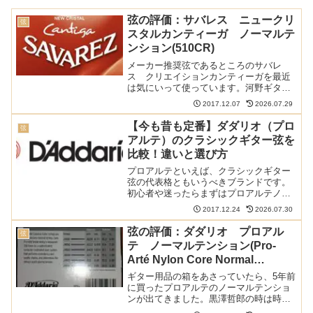
弦の評価：サバレス ニュークリ
弦
スタルカンティーガ ノーマルテ
ンション(510CR)
メーカー推奨弦であるところのサバレ
ス クリエイションカンティーガを最近
は気にいって使っています。河野ギター
製作所のHPを見ると、この弦以外に実は
2017.12.07
2026.07.29
もう2種類推奨弦があります。その1つが
サバレスのニュークリスタルカンティー
【今も昔も定番】ダダリオ（プロ
弦
ガ(ノーマルテンション...
アルテ）のクラシックギター弦を
比較！違いと選び方
プロアルテといえば、クラシックギター
弦の代表格ともいうべきブランドです。
初心者や迷ったらまずはプロアルテノー
マル、といわれるほど信頼度が高く、プ
2017.12.24
2026.07.30
ロの中にも愛用者が多くいます。そんな
ダダリオプロアルテのクラシックギター
弦の評価：ダダリオ プロアル
弦
用弦について、クラシック...
テ ノーマルテンション(Pro-
Arté Nylon Core Normal
Tension EJ45)
ギター用品の箱をあさっていたら、5年前
に買ったプロアルテのノーマルテンショ
ンが出てきました。黒澤哲郎の時は時々
張っていましたが、桜井マエストロRFに