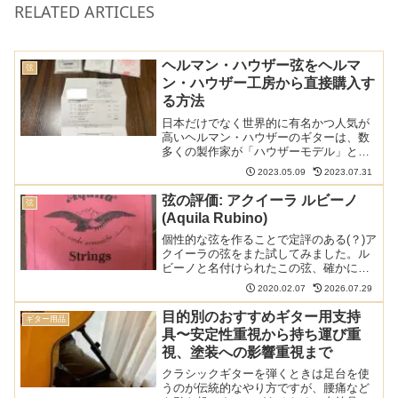
RELATED ARTICLES
ヘルマン・ハウザー弦をヘルマ
弦
ン・ハウザー工房から直接購入す
る方法
日本だけでなく世界的に有名かつ人気が
高いヘルマン・ハウザーのギターは、数
多くの製作家が「ハウザーモデル」と呼
ばれるモデルを製作するなど、今なおク
2023.05.09
2023.07.31
ラシックギターの世界で大きな影響を与
えています。そんなヘルマン・ハウザー
弦の評価: アクイーラ ルビーノ
弦
工房は実はギターだけでな...
(Aquila Rubino)
個性的な弦を作ることで定評のある(？)ア
クイーラの弦をまた試してみました。ル
ビーノと名付けられたこの弦、確かにル
ビーらしく赤いです。以下の記事で本ブ
2020.02.07
2026.07.29
ログの弦のレビュー/感想/情報記事をまと
めていますまた、アクイーラの弦につい
目的別のおすすめギター用支持
ギター用品
てはこちらの記事...
具〜安定性重視から持ち運び重
視、塗装への影響重視まで
クラシックギターを弾くときは足台を使
うのが伝統的なやり方ですが、腰痛など