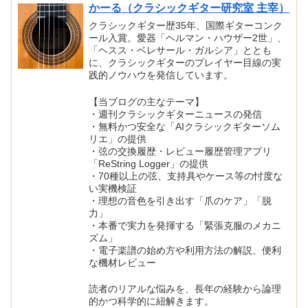
かーる（クラシックギター研究室 主宰）
クラシックギター歴35年、国際ギターコンク
ール入賞。愛器「ヘルマン・ハウザー2世」、
「ヘスス・ベレサール・ガルシア」ととも
に、クラシックギターのプレイヤー目線の実
践的ノウハウを発信しています。
【当ブログの主なテーマ】
・週刊クラシックギターニュースの発信
・無料かつ安全な「AIクラシックギターソム
リエ」の提供
・弦の交換履歴・レビュー履歴管理アプリ
「ReString Logger」の提供
・70種以上の弦、支持具やケース等の忖度な
い実機検証
・理想の音色を引き出す「爪のケア」「脱
力」
・本番で実力を発揮する「緊張克服のメカニ
ズム」
・電子楽譜の始め方や利用方法の解説、便利
な機材レビュー
読者のリアルな悩みを、長年の経験から論理
的かつ科学的に紐解きます。