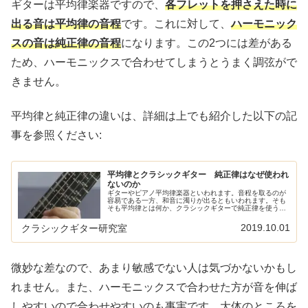
ギターは平均律楽器ですので、
各フレットを押さえた時に
出る音は平均律の音程
です。これに対して、
ハーモニック
スの音は純正律の音程
になります。この2つには差がある
ため、ハーモニックスで合わせてしまうとうまく調弦がで
きません。
平均律と純正律の違いは、詳細は上でも紹介した以下の記
事を参照ください:
平均律とクラシックギター 純正律はなぜ使われ
ないのか
ギターやピアノ平均律楽器といわれます。音程を取るのが
容易である一方、和音に濁りが出るともいわれます。そも
そも平均律とは何か、クラシックギターで純正律を使う方
法はないのかについて書きたいと思います。そもそも「美
しく響く和音」とは？まず基礎知識...
2019.10.01
クラシックギター研究室
微妙な差なので、あまり敏感でない人は気づかないかもし
れません。また、ハーモニックスで合わせた方が音を伸ば
しやすいので合わせやすいのも事実です。大体のところを