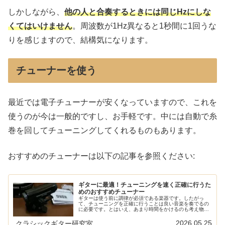
しかしながら、
他の人と合奏するときには同じHzにしな
くてはいけません
。周波数が1Hz異なると1秒間に1回うな
りを感じますので、結構気になります。
チューナーを使う
最近では電子チューナーが安くなっていますので、これを
使うのが今は一般的ですし、お手軽です。中には自動で糸
巻を回してチューニングしてくれるものもあります。
おすすめのチューナーは以下の記事を参照ください:
ギターに最適！チューニングを速く正確に行うた
めのおすすめチューナー
ギターは使う前に調律が必須である楽器です。したがっ
て、チューニングを正確に行うことは良い音楽を奏でるの
に必要です。とはいえ、あまり時間をかけるのも考え物で
す。そんなギターのチューニングにあった個性的な面白い
チューナーをまとめてみました。正確...
2026.05.25
クラシックギター研究室