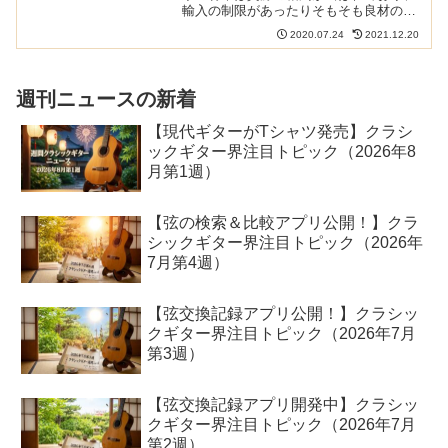
輸入の制限があったりそもそも良材の入
手が難しくなってきています。
2020.07.24
2021.12.20
KEBONY（ケボニー）といわれる木材は
柔らかい木材を安全に硬い木材に加工し
たもの。これを代替材として使...
週刊ニュースの新着
【現代ギターがTシャツ発売】クラシ
ックギター界注目トピック（2026年8
月第1週）
【弦の検索＆比較アプリ公開！】クラ
シックギター界注目トピック（2026年
7月第4週）
【弦交換記録アプリ公開！】クラシッ
クギター界注目トピック（2026年7月
第3週）
【弦交換記録アプリ開発中】クラシッ
クギター界注目トピック（2026年7月
第2週）