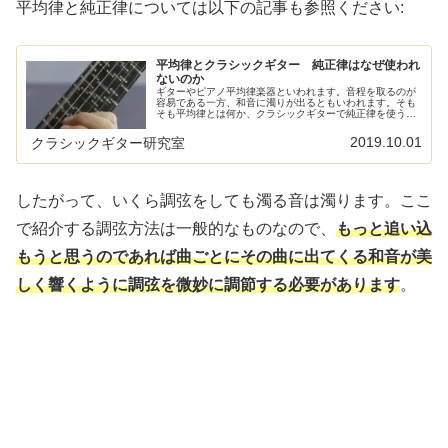
平均律と純正律については以下の記事も参照ください:
平均律とクラシックギター 純正律はなぜ使われ
ないのか
ギターやピアノ平均律楽器といわれます。音程を取るのが
容易である一方、和音に濁りが出るともいわれます。そも
そも平均律とは何か、クラシックギターで純正律を使う方
法はないのかについて書きたいと思います。そもそも「美
しく響く和音」とは？まず基礎知識...
2019.10.01
クラシックギター研究室
したがって、いくら調弦をしても濁る音は濁ります。ここ
で紹介する調弦方法は一般的なものなので、
もっと追い込
もうと思うのであれば曲ごとにその曲に出てくる和音が美
しく響くように調弦を微妙に調節する必要があります
。