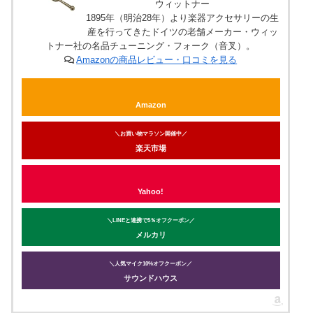
ウィットナー
1895年（明治28年）より楽器アクセサリーの生
産を行ってきたドイツの老舗メーカー・ウィッ
トナー社の名品チューニング・フォーク（音叉）。
Amazonの商品レビュー・口コミを見る
Amazon
＼お買い物マラソン開催中／
楽天市場
Yahoo!
＼LINEと連携で5％オフクーポン／
メルカリ
＼人気マイク10%オフクーポン／
サウンドハウス