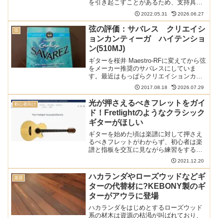
を引き起こすことがあるため、支持具と
呼ばれる道具を使う人も多くいます。現
2022.05.31
2026.06.27
在では数多くのギター用支持具が販売さ
れているため、どれを選んだらいいのか
弦の評価：サバレス クリエイシ
弦
わからないという悩みを持...
ョンカンティーガ ハイテンショ
ン(510MJ)
ギターを桜井 Maestro-RFに変えてから弦
をメーカー推奨のサバレスにしていま
す。最近はもっぱらクリエイションカン
ティーガのハイテンションです。 以下の
2017.08.18
2026.07.29
記事で本サイトの弦のレビュー（70種類
以上）や感想、情報記事をまとめていま
光が押さえるべきフレットをガイ
初心者向け
す:3弦が...
ド！Fretlightのようなクラシック
ギターがほしい
ギターを始めた頃は楽譜に対して押さえ
るべきフレットがわからず、初心者は楽
譜と指板を交互に見ながら練習をするこ
とになります。「Fretlight」は光で押さえ
2021.12.20
るべきフレットを押してくれるギターで
あり、ギターの上達に役立ちそうです。
ハカランダやローズウッドなどギ
楽器
光が押さえる...
ターの代替材に?KEBONY製のギ
ターがアウラに登場
ハカランダをはじめとするローズウッド
系の材木は資源の枯渇が叫ばれており、