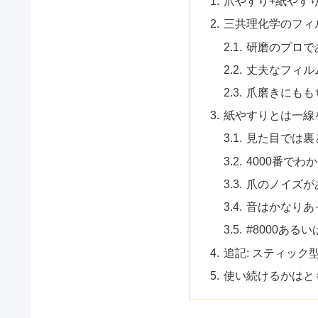
爪やすり+紙やす
三共理化学のフィ
研磨のプロで
丈夫なフィル
爪磨きにもも
紙やすりとは一線
見た目では裏
4000番でわ
爪のノイズが
音はかなりあ
#8000あるいは
追記: スティッ
使い続けるかはと