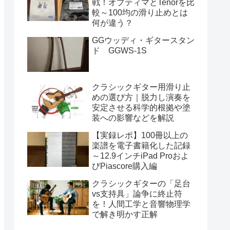
戦！オプティマとTenorを比
較～100均の滑り止めとは
何が違う？
GGウッディ・ギタースタン
ド GGWS-1S
クラシックギター用滑り止
めの選び方｜脱力し演奏を
安定させる科学的根拠や塗
装への影響などを解説
【実録レポ】100冊以上の
楽譜を電子書籍化した記録
～12.9インチiPad Proおよ
びPiascore購入編
クラシックギターの「足台
vs支持具」論争に終止符
を！人間工学と音響物理学
で解き明かす正解