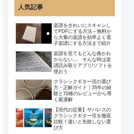
人気記事
楽譜をきれいにスキャンし
てPDFにする方法～無料か
ら大量の楽譜を効率よく電
子楽譜にする方法まで紹介
楽譜を見てもどんな曲かわ
からない… そんな時は楽
譜読み取りアプリ/ソフトを
使おう
クラシックギター弦の選び
方・正解ガイド｜35年の経
験と70種のレビューから導
く最適解
【現代の定番】サバレスの
クラシックギター弦を徹底
比較！違いと失敗しない選
び方