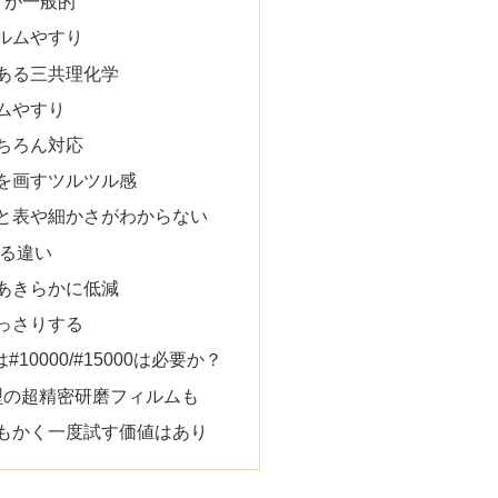
りが一般的
ルムやすり
ある三共理化学
ムやすり
ちろん対応
を画すツルツル感
と表や細かさがわからない
かる違い
あきらかに低減
っさりする
#10000/#15000は必要か？
ク型の超精密研磨フィルムも
もかく一度試す価値はあり