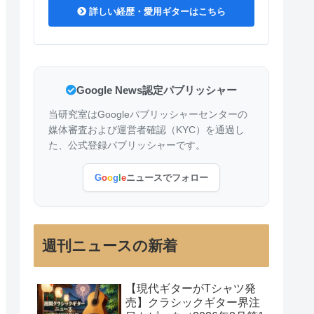
詳しい経歴・愛用ギターはこちら
Google News認定パブリッシャー
当研究室はGoogleパブリッシャーセンターの
媒体審査および運営者確認（KYC）を通過し
た、公式登録パブリッシャーです。
G
o
o
g
l
e
ニュースでフォロー
週刊ニュースの新着
【現代ギターがTシャツ発
売】クラシックギター界注