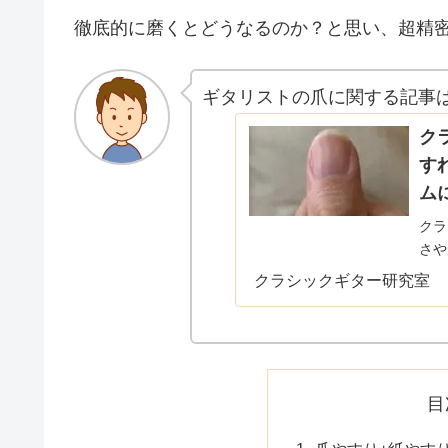
徹底的に磨くとどうなるのか？と思い、超精
ギタリストの爪に関する記事は
ク
す
ム
クラ
さや
た、
クラシックギター研究室
のに
スま
目