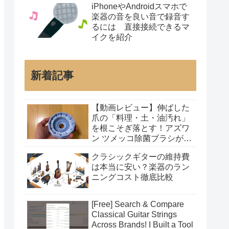
iPhoneやAndroidスマホで
楽器の音を良い音で録音す
るには 直接接続できるマ
イクを紹介
新着記事
【動画レビュー】伸ばした
爪の「料理・土・油汚れ」
を根こそぎ落とす！アズワ
ン ツメッコ除菌ブラシが凄
すぎた
クラシックギターの維持費
は本当に安い？楽器のラン
ニングコスト徹底比較
[Free] Search & Compare
Classical Guitar Strings
Across Brands! I Built a Tool