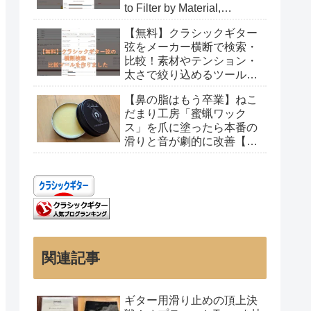
to Filter by Material,
Tension, and Gauge
【無料】クラシックギター
弦をメーカー横断で検索・
比較！素材やテンション・
太さで絞り込めるツールを
作りました
【鼻の脂はもう卒業】ねこ
だまり工房「蜜蝋ワック
ス」を爪に塗ったら本番の
滑りと音が劇的に改善【レ
ビュー】
関連記事
ギター用滑り止めの頂上決