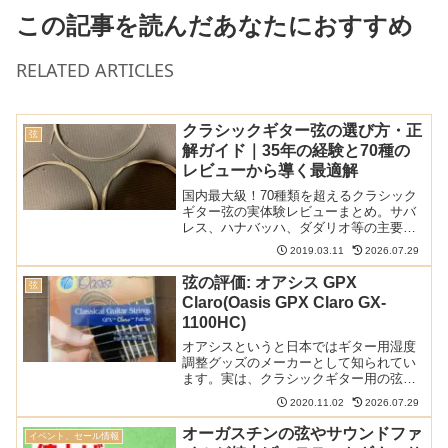
この記事を読んだあなたにおすすめ
RELATED ARTICLES
クラシックギター弦の選び方・正
弦
解ガイド｜35年の経験と70種の
レビューから導く最適解
国内最大級！70種類を超えるクラシック
ギター弦の実体験レビューまとめ。サバ
レス、ハナバッハ、ダダリオ等の主要メ
ーカーから希少なスペイン弦まで網羅。
2019.03.11
2026.07.29
比較早見表やショートカットリンクで、
気になる弦の評価へすぐ辿り着けます。
弦の評価: オアシス GPX
弦
弦選びに迷う全てのギタリスト必見の保
Claro(Oasis GPX Claro GX-
存版ガイド。
1100HC)
オアシスというと日本ではギター用湿度
調整グッズのメーカーとして知られてい
ます。実は、クラシックギター用の弦も
販売しているんです。今回はそんなオア
2020.11.02
2026.07.29
シスのラインナップのなかから、GPX
Claroというセットをレビューします。1
オーガスチンの弦やサウンドファ
イベント、セール情報
弦が特殊なナイロ...