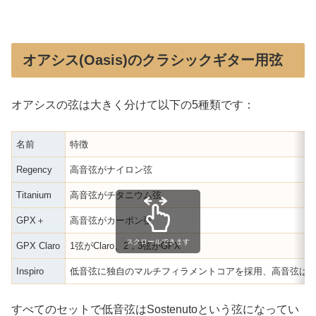
オアシス(Oasis)のクラシックギター用弦
オアシスの弦は大きく分けて以下の5種類です：
名前
特徴
Regency
高音弦がナイロン弦
Titanium
高音弦がチタニウム弦
GPX＋
高音弦がカーボン弦
スクロールできます
GPX Claro
1弦がClaro、2，3弦がGPX
Inspiro
低音弦に独自のマルチフィラメントコアを採用、高音弦はG
すべてのセットで低音弦はSostenutoという弦になってい