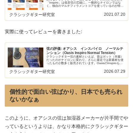
「Inspiro」は低音弦の芯線に、一般的なナイロンではな
く、独自のマルチフィラメントコアを使っているのが特徴
です。日本では楽器用加湿器メーカーとして知られる
OasisOasisは、日...
2021.07.20
クラシックギター研究室
実際に使ってレビューを書きました:
弦の評価: オアシス インスパイロ ノーマルテ
ンション（Oasis Inspiro Normal Tension）
クラシックギター弦の素材といえば、昔はガット（羊腸）
だったのがナイロンに変わり、さらに最近では新素材を使
ったものが数多く販売されています。OasisのInspiroもそ
んな新素材系の弦の1つです。新発売のこの弦を早速試し
てみました。以下の記...
2026.07.29
クラシックギター研究室
個性的で面白い弦ばかり、日本でも売られ
ないかなぁ
このように、オアシスの弦は加湿器メーカーが片手間でや
っているというよりは、かなり本格的にクラシックギター