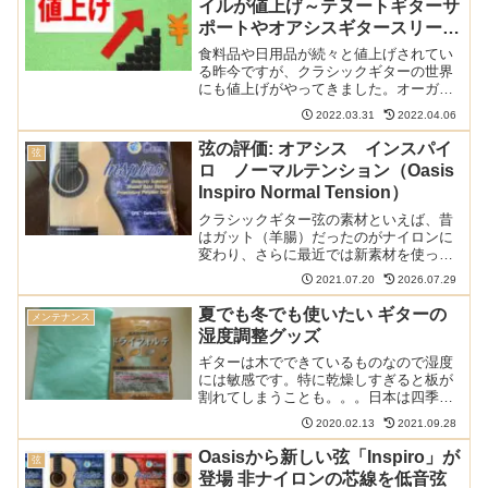
イルが値上げ～テヌートギターサ
ポートやオアシスギタースリーブ
も
食料品や日用品が続々と値上げされてい
る昨今ですが、クラシックギターの世界
にも値上げがやってきました。オーガス
チン弦や爪ヤスリのサウンドファイル、
2022.03.31
2022.04.06
テヌートギターサポートやオアシスギタ
ースリーブが2022年4月1日から値上げさ
弦の評価: オアシス インスパイ
弦
れるそうです。オー...
ロ ノーマルテンション（Oasis
Inspiro Normal Tension）
クラシックギター弦の素材といえば、昔
はガット（羊腸）だったのがナイロンに
変わり、さらに最近では新素材を使った
ものが数多く販売されています。Oasisの
2021.07.20
2026.07.29
Inspiroもそんな新素材系の弦の1つです。
新発売のこの弦を早速試してみました。
夏でも冬でも使いたい ギターの
メンテナンス
以下の記...
湿度調整グッズ
ギターは木でできているものなので湿度
には敏感です。特に乾燥しすぎると板が
割れてしまうことも。。。日本は四季を
通じて湿度の変化が激しいので特に注意
2020.02.13
2021.09.28
が必要です。目的に合った正しい湿度調
整剤を選んで大事なギターを守りましょ
Oasisから新しい弦「Inspiro」が
弦
う。正しい湿度管理のノウ...
登場 非ナイロンの芯線を低音弦