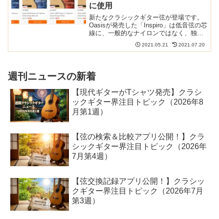
に使用
新たなクラシックギター弦が登場です。
Oasisが発売した「Inspiro」は低音弦の芯
線に、一般的なナイロンではなく、独自
のマルチフィラメントコアを使っている
2021.05.21
2021.07.20
のが特徴です。日本では楽器用加湿器メ
ーカーとして知られるOasisOasisは、
日...
週刊ニュースの新着
【現代ギターがTシャツ発売】クラシ
ックギター界注目トピック（2026年8
月第1週）
【弦の検索＆比較アプリ公開！】クラ
シックギター界注目トピック（2026年
7月第4週）
【弦交換記録アプリ公開！】クラシッ
クギター界注目トピック（2026年7月
第3週）