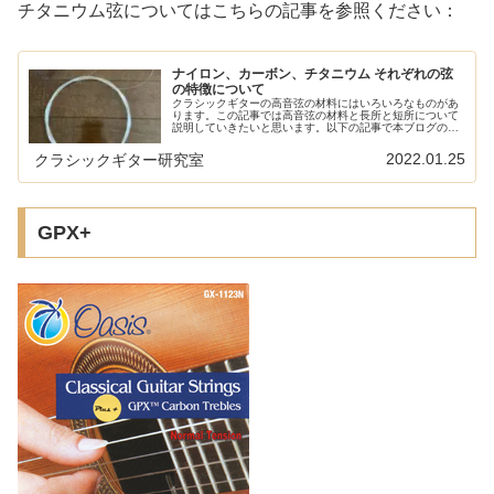
チタニウム弦についてはこちらの記事を参照ください：
ナイロン、カーボン、チタニウム それぞれの弦
の特徴について
クラシックギターの高音弦の材料にはいろいろなものがあ
ります。この記事では高音弦の材料と長所と短所について
説明していきたいと思います。以下の記事で本ブログの弦
の評価/レビュー/感想/情報記事をまとめています大きく分
けて3種類の高音弦の材料現代...
2022.01.25
クラシックギター研究室
GPX+