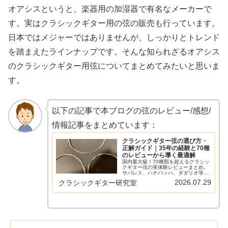
オアシスというと、楽器用の加湿器で有名なメーカーで
す。実はクラシックギター用の弦の販売も行っています。
日本ではメジャーではありませんが、しっかりとトレンド
を踏まえたラインナップです。そんな知られざるオアシス
のクラシックギター用弦についてまとめてみたいと思いま
す。
以下の記事で本ブログの弦のレビュー/感想/
情報記事をまとめています：
クラシックギター弦の選び方・
正解ガイド｜35年の経験と70種
のレビューから導く最適解
国内最大級！70種類を超えるクラシッ
クギター弦の実体験レビューまとめ。
サバレス、ハナバッハ、ダダリオ等の
主要メーカーから希少なスペイン弦ま
2026.07.29
クラシックギター研究室
で網羅。比較早見表やショートカット
リンクで、気になる弦の評価へすぐ辿
り着けます。弦選びに迷う全てのギタ
リスト必見の保存版ガイド。