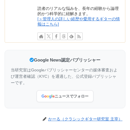
読者のリアルな悩みを、長年の経験から論理
的かつ科学的に紐解きます。
[＞管理人の詳しい経歴や愛用するギターの情
報はこちら]
Google News認定パブリッシャー
当研究室はGoogleパブリッシャーセンターの媒体審査およ
び運営者確認（KYC）を通過した、公式登録パブリッシャ
ーです。
G
o
o
g
l
e
ニュースでフォロー
かーる（クラシックギター研究室 主宰）