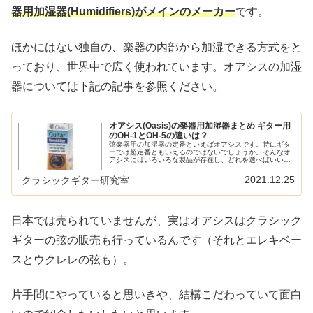
器用加湿器(Humidifiers)がメインのメーカー
です。
ほかにはない独自の、楽器の内部から加湿できる方式をと
っており、世界中で広く使われています。オアシスの加湿
器については下記の記事を参照ください。
オアシス(Oasis)の楽器用加湿器まとめ ギター用
のOH-1とOH-5の違いは？
弦楽器用の加湿器の定番といえばオアシスです。特にギタ
ーでは超定番ともいえるのではないでしょうか。そんなオ
アシスにはいろいろな製品が存在し、どれを選べばいいの
かわからなくなりそうです。この記事ではオアシスの加湿
器についてまとめてみました。ギタ...
2021.12.25
クラシックギター研究室
日本では売られていませんが、実はオアシスはクラシック
ギターの弦の販売も行っているんです（それとエレキベー
スとウクレレの弦も）。
片手間にやっていると思いきや、結構こだわっていて面白