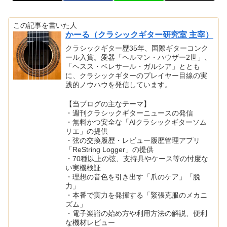
この記事を書いた人
かーる（クラシックギター研究室 主宰）
クラシックギター歴35年、国際ギターコンク
ール入賞。愛器「ヘルマン・ハウザー2世」、
「ヘスス・ベレサール・ガルシア」ととも
に、クラシックギターのプレイヤー目線の実
践的ノウハウを発信しています。
【当ブログの主なテーマ】
・週刊クラシックギターニュースの発信
・無料かつ安全な「AIクラシックギターソム
リエ」の提供
・弦の交換履歴・レビュー履歴管理アプリ
「ReString Logger」の提供
・70種以上の弦、支持具やケース等の忖度な
い実機検証
・理想の音色を引き出す「爪のケア」「脱
力」
・本番で実力を発揮する「緊張克服のメカニ
ズム」
・電子楽譜の始め方や利用方法の解説、便利
な機材レビュー