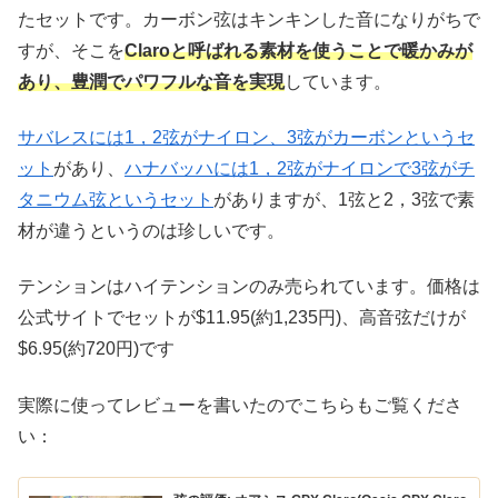
たセットです。カーボン弦はキンキンした音になりがちで
すが、そこを
Claroと呼ばれる素材を使うことで暖かみが
あり、豊潤でパワフルな音を実現
しています。
サバレスには1，2弦がナイロン、3弦がカーボンというセ
ット
があり、
ハナバッハには1，2弦がナイロンで3弦がチ
タニウム弦というセット
がありますが、1弦と2，3弦で素
材が違うというのは珍しいです。
テンションはハイテンションのみ売られています。価格は
公式サイトでセットが$11.95(約1,235円)、高音弦だけが
$6.95(約720円)です
実際に使ってレビューを書いたのでこちらもご覧くださ
い：