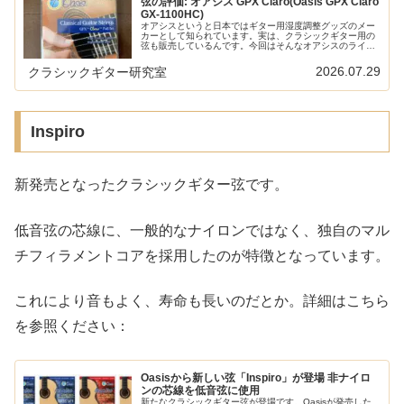
弦の評価: オアシス GPX Claro(Oasis GPX Claro
GX-1100HC)
オアシスというと日本ではギター用湿度調整グッズのメー
カーとして知られています。実は、クラシックギター用の
弦も販売しているんです。今回はそんなオアシスのライン
ナップのなかから、GPX Claroというセットをレビューし
ます。1弦が特殊なナイロ...
2026.07.29
クラシックギター研究室
Inspiro
新発売となったクラシックギター弦です。
低音弦の芯線に、一般的なナイロンではなく、独自のマル
チフィラメントコアを採用したのが特徴となっています。
これにより音もよく、寿命も長いのだとか。詳細はこちら
を参照ください：
Oasisから新しい弦「Inspiro」が登場 非ナイロ
ンの芯線を低音弦に使用
新たなクラシックギター弦が登場です。Oasisが発売した