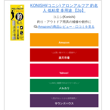
KONISHI(コニシ) アロンアルフア 釣名
人 低粘度 多用途 【2g】
コニシ(Konishi)
釣り・アウトドア用具の補修や創作に
Amazonの商品レビュー・口コミを見る
Amazon
＼お買い物マラソン開催中／
楽天市場
Yahoo!
＼LINEと連携で5％オフクーポン／
メルカリ
＼弦が1セットから送料無料／
サウンドハウス