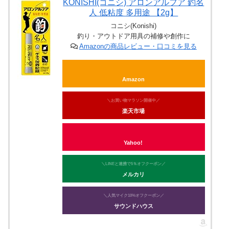
KONISHI(コニシ) アロンアルフア 釣名
人 低粘度 多用途 【2g】
コニシ(Konishi)
釣り・アウトドア用具の補修や創作に
Amazonの商品レビュー・口コミを見る
Amazon
＼お買い物マラソン開催中／
楽天市場
Yahoo!
＼LINEと連携で5％オフクーポン／
メルカリ
＼人気マイク10%オフクーポン／
サウンドハウス