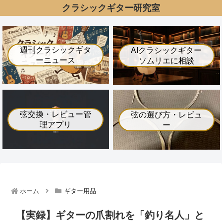
クラシックギター研究室
週刊クラシックギタ
AIクラシックギター
ーニュース
ソムリエに相談
弦交換・レビュー管
弦の選び方・レビュ
理アプリ
ー
ホーム
ギター用品
【実録】ギターの爪割れを「釣り名人」と