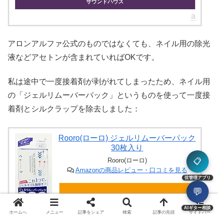
サウンドハウス
アロンアルファ公式のものではなくても、ネイル用の除光
液などアセトンが含まれていればOKです。
私は途中で一度接着剤が剥がれてしまったため、ネイル用
の「ジェルリムーバーパック」というものを使って一度接
着剤とシルクラップを除去しました：
Rooro(ローロ) ジェルリムーバーパック
30枚入り
Rooro(ローロ)
📋
Amazonの商品レビュー・口コミを見る
弦管理アプリ
💬
Amazon
AIギター相談
ホームへ
メニュー
記事をシェア
検索
記事の先頭
サイドバー