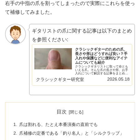
右手の中指の爪を割ってしまったので実際にこれらを使っ
て補修してみました。
ギタリストの爪に関する記事は以下のまとめ
を参照ください:
クラシックギターのための爪、
長さや形はどうすれば良い？手
入れや保護などに便利なアイテ
ムについても紹介
クラシックギタリストに取って命とも
いえる爪。そんな爪の長さや形、お手
入れについて解説する記事をまとめま
した。また、爪ヤスリや爪を育てるた
2026.05.18
クラシックギター研究室
めのクリーム、保護するためのものに
ついても解説しています。爪の育て
方、保護、メンテナンスまずは健康的
な爪…
目次
爪は割れる、たとえ本番演奏の直前でも
爪補修の定番である「釣り名人」と「シルクラップ」