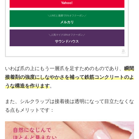
Yahoo!
＼LINEと連携で5％オフクーポン／
メルカリ
＼人気マイク10%オフクーポン／
サウンドハウス
いわば爪の上にもう一層爪を足すためのものであり、
瞬間
接着剤の強度にしなやかさを補って鉄筋コンクリートのよ
うな構造を作ります
。
また、シルクラップは接着後は透明になって目立たなくな
る点もメリットです：