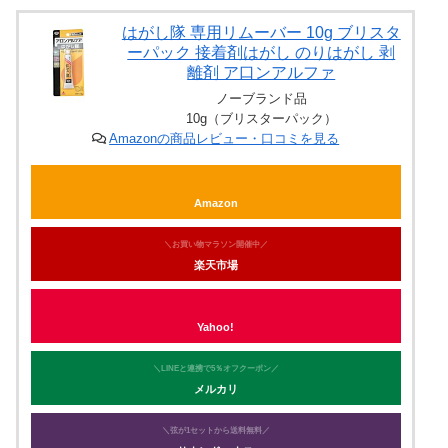
はがし隊 専用リムーバー 10g ブリスタ
ーパック 接着剤はがし のりはがし 剥
離剤 ア口ンアルファ
ノーブランド品
10g（ブリスターパック）
Amazonの商品レビュー・口コミを見る
Amazon
＼お買い物マラソン開催中／
楽天市場
Yahoo!
＼LINEと連携で5％オフクーポン／
メルカリ
＼弦が1セットから送料無料／