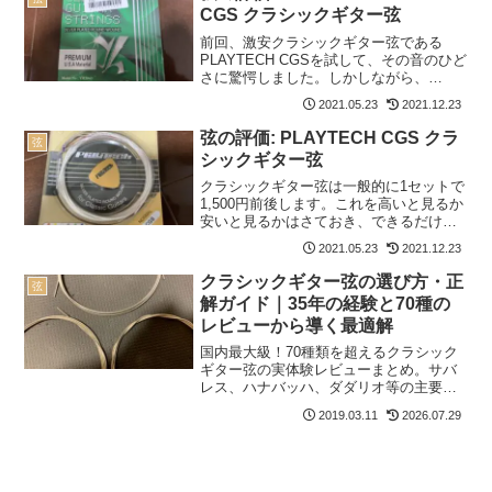
CGS クラシックギター弦
前回、激安クラシックギター弦である
PLAYTECH CGSを試して、その音のひど
さに驚愕しました。しかしながら、
PLAYTECHには上位版のPLAYTECH
2021.05.23
2021.12.23
Premium CGSが存在します。こちらなら
きっと！というわけで、半分怖いもの
弦の評価: PLAYTECH CGS クラ
弦
見...
シックギター弦
クラシックギター弦は一般的に1セットで
1,500円前後します。これを高いと見るか
安いと見るかはさておき、できるだけ安
いほうがいいというのは消費者の心理と
2021.05.23
2021.12.23
して皆一致するのではないでしょうか。
PLAYTECH CGS クラシックギター弦は1
クラシックギター弦の選び方・正
弦
セッ...
解ガイド｜35年の経験と70種の
レビューから導く最適解
国内最大級！70種類を超えるクラシック
ギター弦の実体験レビューまとめ。サバ
レス、ハナバッハ、ダダリオ等の主要メ
ーカーから希少なスペイン弦まで網羅。
2019.03.11
2026.07.29
比較早見表やショートカットリンクで、
気になる弦の評価へすぐ辿り着けます。
弦選びに迷う全てのギタリスト必見の保
存版ガイド。