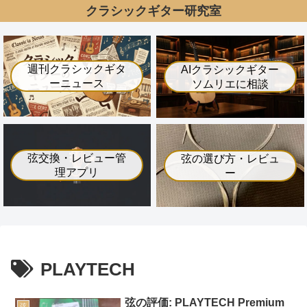
クラシックギター研究室
週刊クラシックギタ
AIクラシックギター
ーニュース
ソムリエに相談
弦交換・レビュー管
弦の選び方・レビュ
理アプリ
ー
PLAYTECH
弦の評価: PLAYTECH Premium
弦