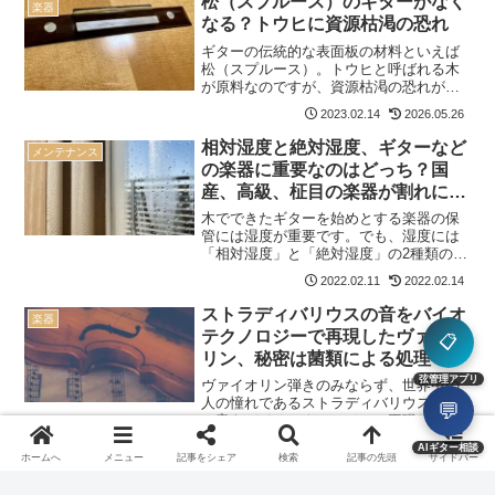
松（スプルース）のギターがなく
楽器
なる？トウヒに資源枯渇の恐れ
ギターの伝統的な表面板の材料といえば
松（スプルース）。トウヒと呼ばれる木
が原料なのですが、資源枯渇の恐れがあ
るようです。将来的には松のギターがな
2023.02.14
2026.05.26
くなってしまうかもしれません。 このサ
イトのクラシックギターの材料や楽器そ
相対湿度と絶対湿度、ギターなど
メンテナンス
の物に関する記事は以下...
の楽器に重要なのはどっち？国
産、高級、柾目の楽器が割れにく
い理由も解説
木でできたギターを始めとする楽器の保
管には湿度が重要です。でも、湿度には
「相対湿度」と「絶対湿度」の2種類の湿
度があります。楽器の保管の際に気を付
2022.02.11
2022.02.14
けなくてはいけないのはどちらなのか解
説します。ギターの温度や湿度に関する
ストラディバリウスの音をバイオ
楽器
記事は以下のカテゴリに...
テクノロジーで再現したヴァイオ
📋
リン、秘密は菌類による処理
弦管理アプリ
ヴァイオリン弾きのみならず、世界中の
人の憧れであるストラディバリウス。そ
💬
の音をバイオテクノロジーで再現したと
いう楽器が作られています。秘密は特殊
2021.12.20
AIギター相談
な菌類による処理です。いまだ音の秘密
ホームへ
メニュー
記事をシェア
検索
記事の先頭
サイドバー
がわからないストラディバリウスストラ
ディバリウスといえば誰も...