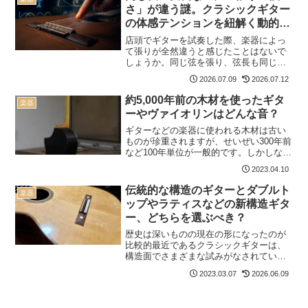
さ」が違う謎。クラシックギター
の体感テンションを紐解く動的剛
性
店頭でギターを試奏した際、楽器によっ
て張りが全然違うと感じたことはないで
しょうか。同じ弦を張り、弦長も同じな
のになぜ？という疑問を感じた方は少な
2026.07.09
2026.07.12
くないと思います。実は張りの強さが異
なって感じられるのは気のせいやプラシ
約5,000年前の木材を使ったギタ
楽器
ーボ効果などではなく、科...
ーやヴァイオリンはどんな音？
ギターなどの楽器に使われる木材は古い
ものが珍重されますが、せいぜい300年前
など100年単位が一般的です。しかしなが
ら、世の中には約5,000年前という桁違い
2023.04.10
の木材を使ったギターやヴァイオリンが
存在します。一体どんな音がするのでし
伝統的な構造のギターとダブルト
楽器
ょうか？ ...
ップやラティスなどの新構造ギタ
ー、どちらを選ぶべき？
歴史は深いものの現在の形になったのが
比較的最近であるクラシックギターは、
構造面でさまざまな試みがなされていま
す。しかしながら、伝統的な構造のギタ
2023.03.07
2026.06.09
ーに比べてダブルトップやラティスとい
った新構造を採用したギターに対して否
定的な声があるのも事実で...