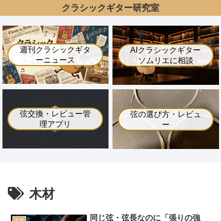
クラシックギター研究室
週刊クラシックギタ
AIクラシックギター
ーニュース
ソムリエに相談
弦交換・レビュー管
弦の選び方・レビュ
理アプリ
ー
木材
同じ弦・弦長なのに「張りの強
楽器