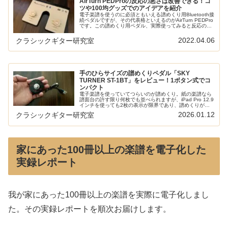
AirTurn PEDProの反応の悪さは改善できる！コ
ツや100均グッズでのアイデアを紹介
電子楽譜を使うのに必須ともいえる譜めくり用Bluetooth接
続ペダルですが、その代表格といえるのがAirTurn PEDPro
です。この譜めくり用ペダル、実際使ってみると反応の悪
さにイライラすることが多く、あきらめて手放してしまっ
た人もい...
2022.04.06
クラシックギター研究室
手のひらサイズの譜めくりペダル「SKY
TURNER ST-1BT」をレビュー！1ボタン式でコ
ンパクト
電子楽譜を使っていてつらいのが譜めくり。紙の楽譜なら
譜面台の許す限り何枚でも並べられますが、iPad Pro 12.9
インチを使っても2枚の表示が限界であり、譜めくりが欠
かせません。しかしながら、世の中で売られている譜めく
2026.01.12
クラシックギター研究室
りデバイスはどれも...
家にあった100冊以上の楽譜を電子化した
実録レポート
我が家にあった100冊以上の楽譜を実際に電子化しまし
た。その実録レポートを順次お届けします。