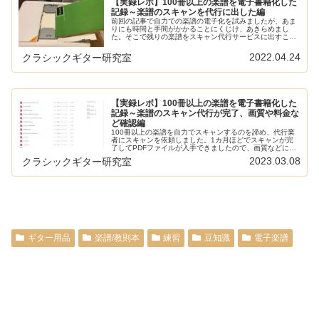
【実録レポ】100冊以上の楽譜を電子書籍化した
記録～楽譜のスキャンを代行に出した編
前回の記事で自力での楽譜の電子化を試みましたが、あま
りにも時間と手間がかかることにくじけ、あきらめまし
た。そこで残りの楽譜をスキャン代行サービスに出すこと
に。その経緯と使った業者について解説します。本サイト
の電子楽譜に関する記事は以下でまと...
2022.04.24
クラシックギター研究室
【実録レポ】100冊以上の楽譜を電子書籍化した
記録～楽譜のスキャン代行が完了、画質や料金な
ど確認編
100冊以上の楽譜を自力でスキャンするのを諦め、代行業
者にスキャンを依頼しました。1カ月ほどでスキャンが完
了してPDFファイルが入手できましたので、画質などにつ
いてレビューします。本サイトの電子楽譜に関する記事は
2023.03.08
クラシックギター研究室
以下でまとめています：ちょう...
ギター用品
楽譜/教則本
練習
豆知識
電子楽譜