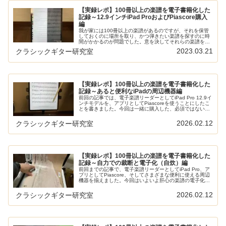
【実録レポ】100冊以上の楽譜を電子書籍化した
記録～12.9インチiPad ProおよびPiascore購入
編
我が家には100冊以上の楽譜があるのですが、それを保管
しておくのに場所を取り、かつ弾きたい楽譜を探すのに時
間がかかるのが問題でした。意を決してそれらの楽譜をす
べて電子楽譜化することを決意し、実行し始めた次第で
2023.03.21
クラシックギター研究室
す。順を追って書いていこうと思い...
【実録レポ】100冊以上の楽譜を電子書籍化した
記録～あると便利なiPadの周辺機器編
前回の記事では、電子楽譜リーダーとしてiPad Pro 12.9イ
ンチモデルを、アプリとしてPiascoreを使うことにしたこ
とを書きました。今回は一緒に購入した、必須ではないけ
どあると便利なグッズを紹介します。本サイトの電子楽譜
に関する記...
2026.02.12
クラシックギター研究室
【実録レポ】100冊以上の楽譜を電子書籍化した
記録～自力での裁断と電子化（自炊）編
前回までの記事で、電子楽譜リーダーとしてiPad Pro、ア
プリとしてPiascore、そしてさまざまな便利に使える周辺
機器を揃えました。今回はいよいよ肝心の楽譜の電子化に
ついて、実体験を書きたいと思います。本サイトの電子楽
譜に関する記事は...
2026.02.12
クラシックギター研究室