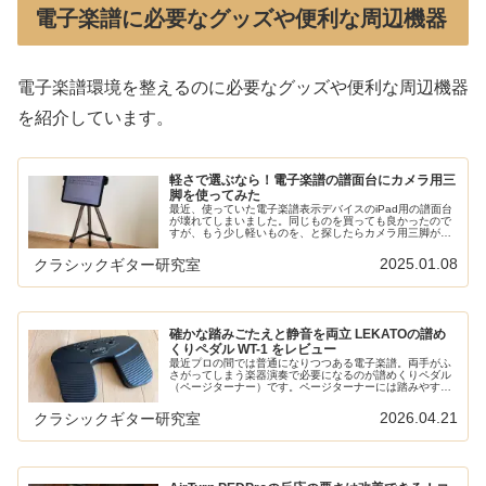
電子楽譜に必要なグッズや便利な周辺機器
電子楽譜環境を整えるのに必要なグッズや便利な周辺機器
を紹介しています。
軽さで選ぶなら！電子楽譜の譜面台にカメラ用三
脚を使ってみた
最近、使っていた電子楽譜表示デバイスのiPad用の譜面台
が壊れてしまいました。同じものを買っても良かったので
すが、もう少し軽いものを、と探したらカメラ用三脚がよ
さそう。ということで、実際に試してみました。本サイト
の電子楽譜に関する記事は以下...
2025.01.08
クラシックギター研究室
確かな踏みごたえと静音を両立 LEKATOの譜め
くりペダル WT-1 をレビュー
最近プロの間では普通になりつつある電子楽譜。両手がふ
さがってしまう楽器演奏で必要になるのが譜めくりペダル
（ページターナー）です。ページターナーには踏みやすさ
と、踏んだときの音という2つの要素がありますが、
LEKATO WT-1はそれらを両立...
2026.04.21
クラシックギター研究室