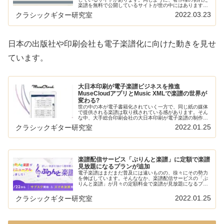
楽譜を無料で公開しているサイトが世の中にはあります。
無料で公開しているページと著作権について紹介します。
2022.03.23
クラシックギター研究室
クラシックギターの楽譜の買い方に...
日本の出版社や印刷会社も電子楽譜化に向けた動きを見せ
ています。
大日本印刷が電子楽譜ビジネスを推進
MuseCloudアプリとMusic XMLで楽譜の世界が
変わる?
世の中の本が電子書籍化されていく一方で、同じ紙の媒体
で提供される楽譜は取り残されている感があります。そん
な中、大手総合印刷会社の大日本印刷が電子楽譜の制作や
配信を行う流通販売事業を開始しました。これで楽譜の電
2022.01.25
クラシックギター研究室
子化も本格化するでしょうか?本サ...
楽譜配信サービス「ぷりんと楽譜」に定額で楽譜
見放題になるプランが追加
電子楽譜はまだまだ普及には遠いものの、徐々にその勢力
を伸ばしています。そんななか、楽譜配信サービスの「ぷ
りんと楽譜」が月々の定額料金で楽譜が見放題になるプラ
ンを開始するというニュースが入ってきました。楽譜の世
界もついにサブスク化していくので...
2022.01.25
クラシックギター研究室