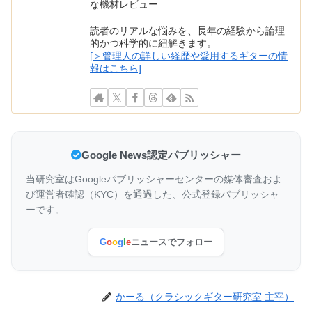
な機材レビュー
読者のリアルな悩みを、長年の経験から論理
的かつ科学的に紐解きます。
[＞管理人の詳しい経歴や愛用するギターの情
報はこちら]
Google News認定パブリッシャー
当研究室はGoogleパブリッシャーセンターの媒体審査およ
び運営者確認（KYC）を通過した、公式登録パブリッシャ
ーです。
G
o
o
g
l
e
ニュースでフォロー
かーる（クラシックギター研究室 主宰）