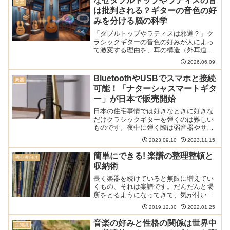
なぜダブルトップやラティスの音
楽器
ギターの材料や楽器その物...
は批判される？ギターの音色の好
みを分ける脳の科学
「ダブルトップやラティスは邪道？」ク
ラシックギターの音色の好みが人によっ
て激変する理由を、耳の構造（外耳道共
鳴）や脳科学（予測符号化・報酬予測誤
2026.06.09
差）の最新データから徹底解説。伝統派
とモダン派の対立に潜む、科学的な必然
BluetoothやUSBでスマホと接続
楽器
性を解き明かします。
可能！「ナターシャスマートギタ
ー」が日本で販売開始
日本の住宅事情では好きなときに好きな
だけクラシックギターを弾くのは難しい
ものです。夜中に弾く際は弱音器やサイ
レントギターを使っている方も多いので
2023.09.10
2023.11.15
はないでしょうか。新しく日本で発売さ
れた「ナターシャスマートギター
簡単にできる! 楽譜の整理整頓と
初心者向け
（Natasha Smart ...
収納術
長く楽器を続けていると無限に増えてい
くもの、それは楽譜です。だんだんと場
所をとるようになってきて、気が付いた
時には収拾がつかなくなってしまいま
2019.12.30
2022.01.25
す。たまに整理整頓してやるとすっきり
して楽器を弾く意欲がわいてきます。本
音楽の好みと性格の関係は世界中
豆知識
サイトの電子楽譜に関する記...