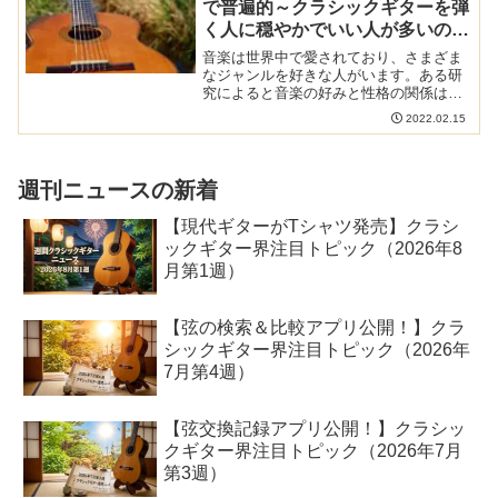
で普遍的～クラシックギターを弾
く人に穏やかでいい人が多いのは
本当かも
音楽は世界中で愛されており、さまざま
なジャンルを好きな人がいます。ある研
究によると音楽の好みと性格の関係は普
遍的なのだそうです。クラシックギター
2022.02.15
を弾く人におとなしくていい人が多いと
いうのはあながち間違っていないのかも
しれません。世界6大陸、...
週刊ニュースの新着
【現代ギターがTシャツ発売】クラシ
ックギター界注目トピック（2026年8
月第1週）
【弦の検索＆比較アプリ公開！】クラ
シックギター界注目トピック（2026年
7月第4週）
【弦交換記録アプリ公開！】クラシッ
クギター界注目トピック（2026年7月
第3週）