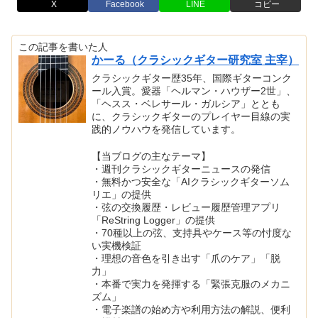
X
Facebook
LINE
コピー
この記事を書いた人
かーる（クラシックギター研究室 主宰）
クラシックギター歴35年、国際ギターコンク
ール入賞。愛器「ヘルマン・ハウザー2世」、
「ヘスス・ベレサール・ガルシア」ととも
に、クラシックギターのプレイヤー目線の実
践的ノウハウを発信しています。
【当ブログの主なテーマ】
・週刊クラシックギターニュースの発信
・無料かつ安全な「AIクラシックギターソム
リエ」の提供
・弦の交換履歴・レビュー履歴管理アプリ
「ReString Logger」の提供
・70種以上の弦、支持具やケース等の忖度な
い実機検証
・理想の音色を引き出す「爪のケア」「脱
力」
・本番で実力を発揮する「緊張克服のメカニ
ズム」
・電子楽譜の始め方や利用方法の解説、便利