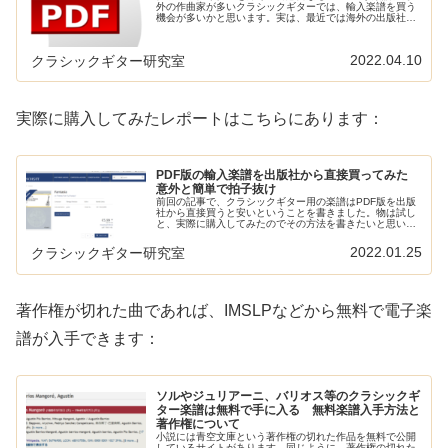
外の作曲家が多いクラシックギターでは、輸入楽譜を買う
機会が多いかと思います。実は、最近では海外の出版社が
直接楽譜をPDFで売っているケースがあります。日本で輸
入盤の楽譜を買うよりも安く買え...
2022.04.10
クラシックギター研究室
実際に購入してみたレポートはこちらにあります：
PDF版の輸入楽譜を出版社から直接買ってみた
意外と簡単で拍子抜け
前回の記事で、クラシックギター用の楽譜はPDF版を出版
社から直接買うと安いということを書きました。物は試し
と、実際に購入してみたのでその方法を書きたいと思いま
す。思っていたよりもかんたんで拍子抜けしたくらいで
す。クラシックギターの楽譜の買い...
2022.01.25
クラシックギター研究室
著作権が切れた曲であれば、IMSLPなどから無料で電子楽
譜が入手できます：
ソルやジュリアーニ、バリオス等のクラシックギ
ター楽譜は無料で手に入る 無料楽譜入手方法と
著作権について
小説には青空文庫という著作権の切れた作品を無料で公開
しているサイトがあります。同じように、著作権の切れた