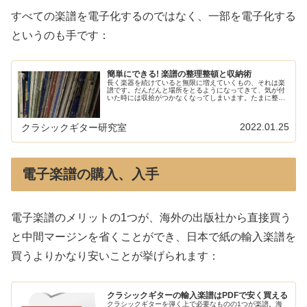
すべての楽譜を電子化するのではなく、一部を電子化する
というのも手です：
簡単にできる! 楽譜の整理整頓と収納術
長く楽器を続けていると無限に増えていくもの、それは楽
譜です。だんだんと場所をとるようになってきて、気が付
いた時には収拾がつかなくなってしまいます。たまに整理
整頓してやるとすっきりして楽器を弾く意欲がわいてきま
す。本サイトの電子楽譜に関する記...
2022.01.25
クラシックギター研究室
電子楽譜の購入、入手
電子楽譜のメリットの1つが、海外の出版社から直接買う
と中間マージンを省くことができ、日本で紙の輸入楽譜を
買うよりかなり安いことが挙げられます：
クラシックギターの輸入楽譜はPDFで安く買える
クラシックギターを弾く上で必要なものの1つが楽譜。海