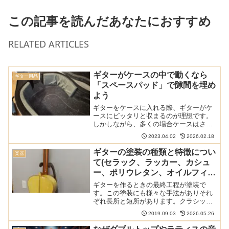
この記事を読んだあなたにおすすめ
RELATED ARTICLES
ギターがケースの中で動くなら
ギター用品
「スペースパッド」で隙間を埋め
よう
ギターをケースに入れる際、ギターがケ
ースにピッタリと収まるのが理想です。
しかしながら、多くの場合ケースはさま
ざまな楽器に適応できるよう大きめに作
2023.04.02
2026.02.18
られており、楽器がケースの中で動くこ
とも多いでしょう。グランドオープリー
ギターの塗装の種類と特徴につい
楽器
の「スペースパッド」はそ...
て(セラック、ラッカー、カシュ
ー、ポリウレタン、オイルフィニ
ッシュの違い)
ギターを作るときの最終工程が塗装で
す。この塗装にも様々な手法がありそれ
ぞれ長所と短所があります。クラシック
ギターはセラック至上主義なところがあ
2019.09.03
2026.05.26
りますが、他の塗装も決して悪いもので
はありません。 このサイトのクラシック