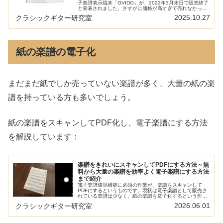
子楽譜表示端末「GVIDO」が、2022年3月末日で販売終了
と発表されました。さすがに価格が高すぎて売れなかった
のでしょうか。本サイトの電子楽譜に関する記事は以下で
2025.10.27
クラシックギター研究室
まとめています：電子ペー...
紙の楽譜の電子化
まだまだ紙でしか売っていない楽譜が多く、大量の紙の楽
譜を持っている方も多いでしょう。
紙の楽譜をスキャンしてPDF化し、電子楽譜にする方法
を解説しています：
楽譜をきれいにスキャンしてPDFにする方法～無
料から大量の楽譜を効率よく電子楽譜にする方法
まで紹介
電子楽譜環境構築に必須の作業が、楽譜をスキャンして
PDFにするというものです。現状は電子楽譜として販売さ
れている楽譜は少なく、紙の楽譜を電子化するという作業
が必要といえます。楽譜をきれいに、かつ大量に効率よく
2026.06.01
クラシックギター研究室
スキャンための方法をご紹介しまし...