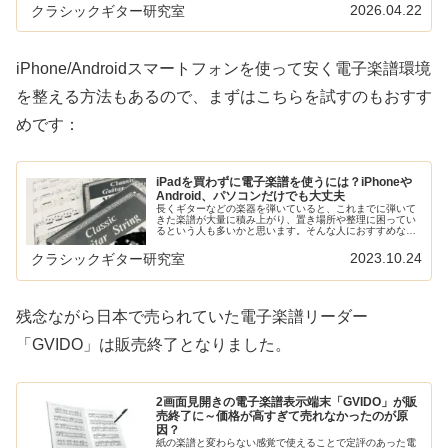
ですが、他にもAndroidタブレット、Windows PC、
2026.04.22
クラシックギター研究室
GVIDO以外の専...
iPhone/Androidスマートフォンを使って安く電子楽譜環境
を整える方法もあるので、まずはこちらを試すのもおすす
めです：
iPadを買わずに電子楽譜を使うには？iPhoneや
Android、パソコンだけでも大丈夫
長くギターなどの楽器を弾いていると、これまでに弾いて
きた楽譜が大量に積み上がり、置き場所や整理に困ってい
るという人も多いかと思います。そんな人におすすめなの
が電子楽譜ですが、iPadやGVIDOといった高いデバイスを
買わなくてはいけないこと...
2023.10.24
クラシックギター研究室
残念ながら日本で売られていた電子楽譜リーダー
「GVIDO」は販売終了となりました。
2画面見開きの電子楽譜表示端末「GVIDO」が販
売終了に～価格が高すぎて売れなかったのが原
因？
紙の楽譜と変わらない感覚で使えることで定評のあった電