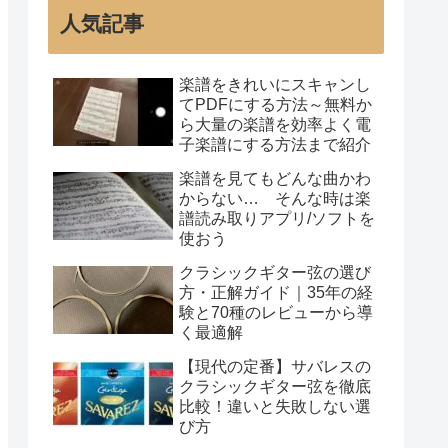
人気記事
楽譜をきれいにスキャンし
てPDFにする方法～無料か
ら大量の楽譜を効率よく電
子楽譜にする方法まで紹介
楽譜を見てもどんな曲かわ
からない… そんな時は楽
譜読み取りアプリ/ソフトを
使おう
クラシックギター弦の選び
方・正解ガイド｜35年の経
験と70種のレビューから導
く最適解
【現代の定番】サバレスの
クラシックギター弦を徹底
比較！違いと失敗しない選
び方