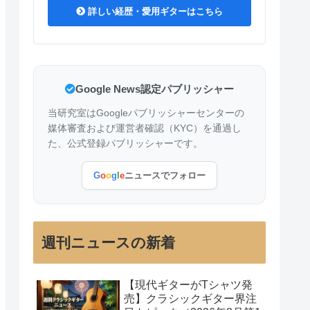
詳しい経歴・愛用ギターはこちら
Google News認定パブリッシャー
当研究室はGoogleパブリッシャーセンターの
媒体審査および運営者確認（KYC）を通過し
た、公式登録パブリッシャーです。
G
o
o
g
l
e
ニュースでフォロー
週刊ニュースの新着
【現代ギターがTシャツ発
売】クラシックギター界注