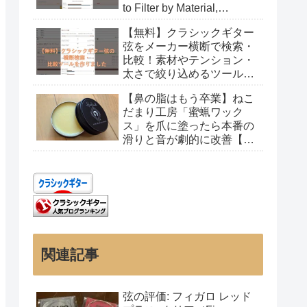
to Filter by Material,
Tension, and Gauge
【無料】クラシックギター
弦をメーカー横断で検索・
比較！素材やテンション・
太さで絞り込めるツールを
作りました
【鼻の脂はもう卒業】ねこ
だまり工房「蜜蝋ワック
ス」を爪に塗ったら本番の
滑りと音が劇的に改善【レ
ビュー】
関連記事
弦の評価: フィガロ レッド