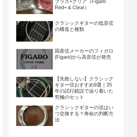
プラス+クリア（Figaro
Red+ & Clear）
クラシックギターの低音弦
の構造と種類
国産弦メーカーのフィガロ
(Figaro)から高音弦が発売
【失敗しない】クラシック
ギター弦おすすめ9選｜35
年の試行錯誤で辿り着いた
究極のセット
クラシックギターの弦はい
つ交換する？寿命の判断方
法