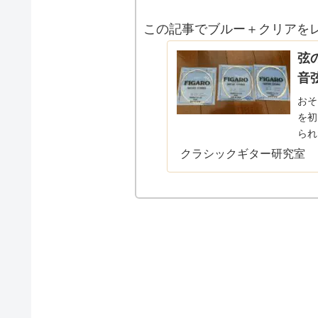
この記事でブルー＋クリアを
弦の
音弦)
おそ
を初
られ
える
クラシックギター研究室
想/