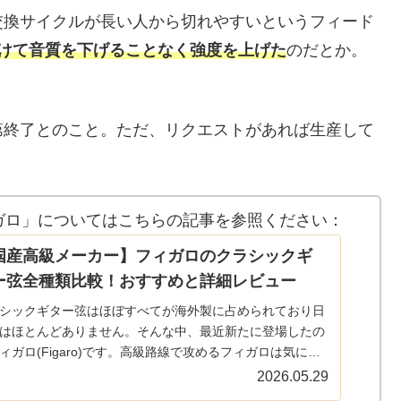
交換サイクルが長い人から切れやすいというフィード
かけて音質を下げることなく強度を上げた
のだとか。
第終了とのこと。ただ、リクエストがあれば生産して
ガロ」についてはこちらの記事を参照ください：
国産高級メーカー】フィガロのクラシックギ
ー弦全種類比較！おすすめと詳細レビュー
シックギター弦はほぼすべてが海外製に占められており日
はほとんどありません。そんな中、最近新たに登場したの
ィガロ(Figaro)です。高級路線で攻めるフィガロは気にな
いましたがこのたび入手したので、まずはフィガロについ
2026.05.29
介し...