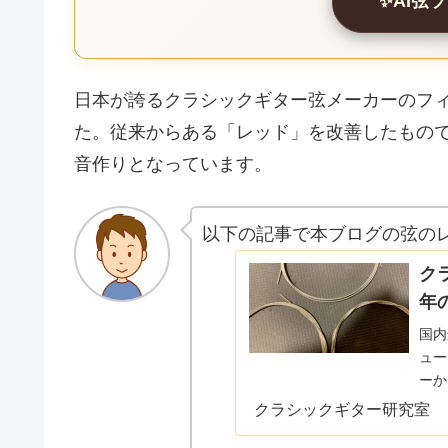
✨AI弦
日本が誇るクラシックギター弦メーカーのフ
た。従来からある「レッド」を改善したもの
音作りとなっています。
以下の記事で本ブログの弦のレ
ク
年
国内
ュー
ーか
トリ
クラシックギター研究室
迷う