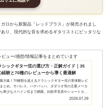
ソムリエに相談✨
ィガロから新製品「レッドプラス」が発売されまし
であり、現代的な音を求めるギタリストにピッタリな
ビュー/感想/情報記事をまとめています
ラシックギター弦の選び方・正解ガイド｜35
の経験と70種のレビューから導く最適解
最大級！70種類を超えるクラシックギター弦の実体験レビ
まとめ。サバレス、ハナバッハ、ダダリオ等の主要メーカ
ら希少なスペイン弦まで網羅。比較早見表やショートカッ
ンクで、気になる弦の評価へすぐ辿り着けます。弦選びに
2026.07.29
全てのギタリスト必見の保存版ガイド。