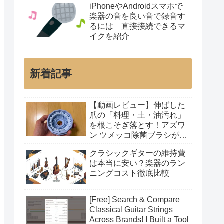
iPhoneやAndroidスマホで
楽器の音を良い音で録音す
るには 直接接続できるマ
イクを紹介
新着記事
【動画レビュー】伸ばした
爪の「料理・土・油汚れ」
を根こそぎ落とす！アズワ
ン ツメッコ除菌ブラシが凄
すぎた
クラシックギターの維持費
は本当に安い？楽器のラン
ニングコスト徹底比較
[Free] Search & Compare
Classical Guitar Strings
Across Brands! I Built a Tool