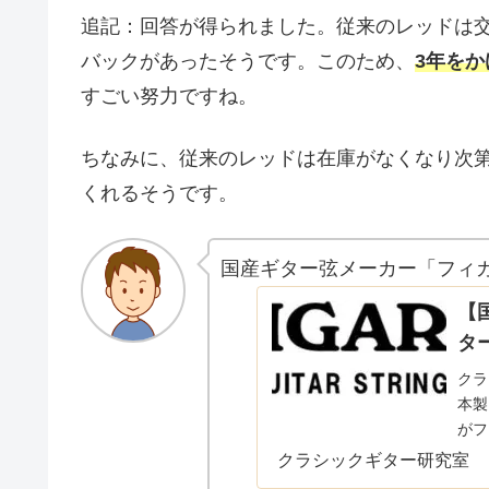
追記：回答が得られました。従来のレッドは
バックがあったそうです。このため、
3年を
すごい努力ですね。
ちなみに、従来のレッドは在庫がなくなり次
くれるそうです。
国産ギター弦メーカー「フィ
【
タ
クラ
本製
がフ
って
クラシックギター研究室
て紹