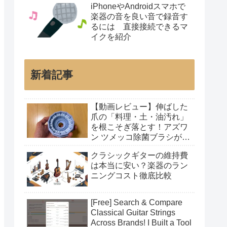
iPhoneやAndroidスマホで
楽器の音を良い音で録音す
るには 直接接続できるマ
イクを紹介
新着記事
【動画レビュー】伸ばした
爪の「料理・土・油汚れ」
を根こそぎ落とす！アズワ
ン ツメッコ除菌ブラシが凄
すぎた
クラシックギターの維持費
は本当に安い？楽器のラン
ニングコスト徹底比較
[Free] Search & Compare
Classical Guitar Strings
Across Brands! I Built a Tool