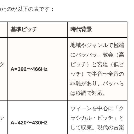
めたのが以下の表です：
基準ピッチ
時代背景
地域やジャンルで極端
にバラバラ。教会（高
ク
ピッチ）と宮廷（低ピ
A=392〜466Hz
ッチ）で半音〜全音の
乖離があり、バッハら
は移調で対応。
ウィーンを中心に「ク
ァ
ラシカル・ピッチ」と
A=420〜430Hz
して収束。現代の古楽