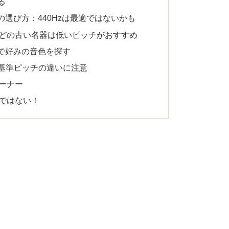
る
選び方：440Hzは最適ではないかも
などの古い名器は低いピッチがおすすめ
上で好みの音色を探す
基準ピッチの違いに注意
ューナー
理ではない！