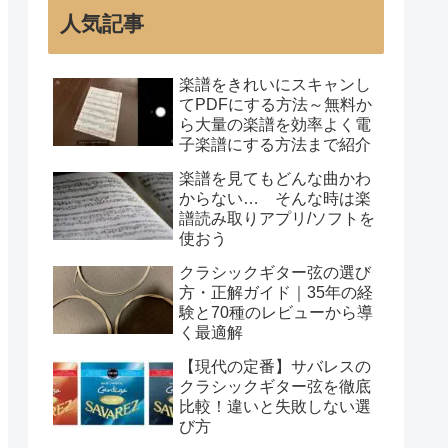
人気記事
楽譜をきれいにスキャンし
てPDFにする方法～無料か
ら大量の楽譜を効率よく電
子楽譜にする方法まで紹介
楽譜を見てもどんな曲かわ
からない… そんな時は楽
譜読み取りアプリ/ソフトを
使おう
クラシックギター弦の選び
方・正解ガイド｜35年の経
験と70種のレビューから導
く最適解
【現代の定番】サバレスの
クラシックギター弦を徹底
比較！違いと失敗しない選
び方