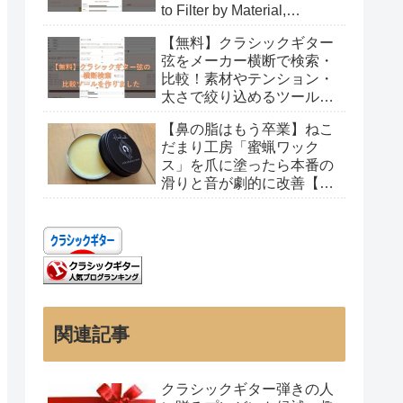
to Filter by Material,
Tension, and Gauge
【無料】クラシックギター
弦をメーカー横断で検索・
比較！素材やテンション・
太さで絞り込めるツールを
作りました
【鼻の脂はもう卒業】ねこ
だまり工房「蜜蝋ワック
ス」を爪に塗ったら本番の
滑りと音が劇的に改善【レ
ビュー】
関連記事
クラシックギター弾きの人