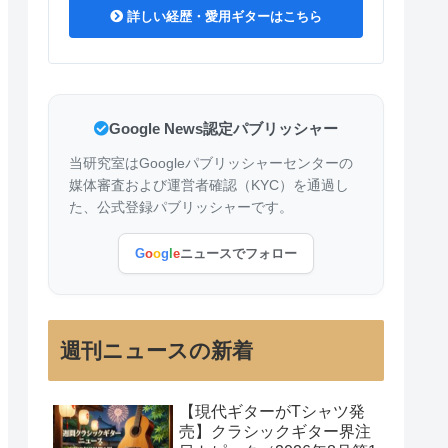
詳しい経歴・愛用ギターはこちら
Google News認定パブリッシャー
当研究室はGoogleパブリッシャーセンターの
媒体審査および運営者確認（KYC）を通過し
た、公式登録パブリッシャーです。
G
o
o
g
l
e
ニュースでフォロー
週刊ニュースの新着
【現代ギターがTシャツ発
売】クラシックギター界注