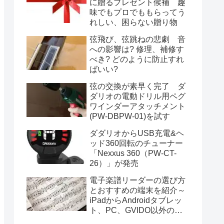
に贈るプレゼント候補 趣
味でもプロでももらってう
れしい、困らない贈り物
弦飛び、弦跳ねの悲劇 音
への影響は? 修理、補修す
べき? どのように防止すれ
ばいい?
弦の交換が素早く完了 ダ
ダリオの電動ドリル用ペグ
ワインダーアタッチメント
(PW-DBPW-01)を試す
ダダリオからUSB充電&ヘ
ッド360回転のチューナー
「Nexxus 360（PW-CT-
26）」が発売
電子楽譜リーダーの選び方
とおすすめの端末を紹介～
iPadからAndroidタブレッ
ト、PC、GVIDO以外の専
用端末まで