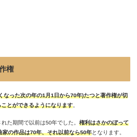
著作権
くなった次の年の1月1日から70年)たつと著作権が切
ることができるようになります
。
された期間で以前は50年でした。
権利はさかのぼって
曲家の作品は70年、それ以前なら50年
となります。