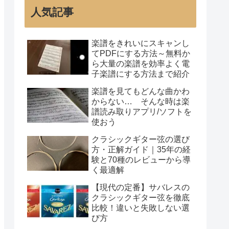
人気記事
楽譜をきれいにスキャンし
てPDFにする方法～無料か
ら大量の楽譜を効率よく電
子楽譜にする方法まで紹介
楽譜を見てもどんな曲かわ
からない… そんな時は楽
譜読み取りアプリ/ソフトを
使おう
クラシックギター弦の選び
方・正解ガイド｜35年の経
験と70種のレビューから導
く最適解
【現代の定番】サバレスの
クラシックギター弦を徹底
比較！違いと失敗しない選
び方