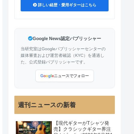
詳しい経歴・愛用ギターはこちら
Google News認定パブリッシャー
当研究室はGoogleパブリッシャーセンターの
媒体審査および運営者確認（KYC）を通過し
た、公式登録パブリッシャーです。
G
o
o
g
l
e
ニュースでフォロー
週刊ニュースの新着
【現代ギターがTシャツ発
売】クラシックギター界注