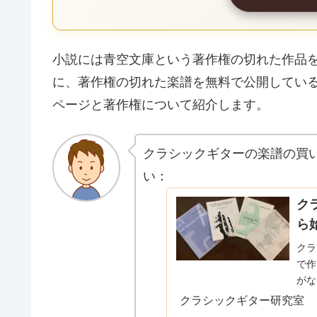
小説には青空文庫という著作権の切れた作品
に、著作権の切れた楽譜を無料で公開してい
ページと著作権について紹介します。
クラシックギターの楽譜の買
い：
ク
ら
クラ
で作
がな
どこ
クラシックギター研究室
無料