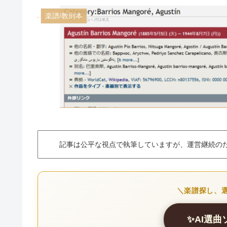
楽譜/教則本
記事は公平な視点で執筆していますが、運営継続の
＼楽譜探し、選
✨AI選