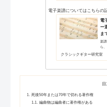
電子楽譜についてはこちらの
電
ー
ま
楽譜
ら、
譜を
クラシックギター研究室
では
記事
目
死後50年または70年で切れる著作権
編曲物は編曲者に著作権がある