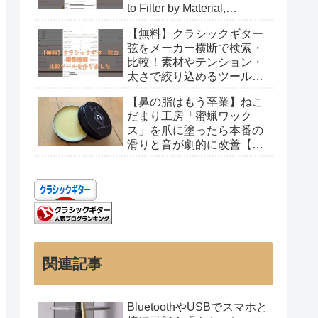
to Filter by Material,
Tension, and Gauge
【無料】クラシックギター
弦をメーカー横断で検索・
比較！素材やテンション・
太さで絞り込めるツールを
作りました
【鼻の脂はもう卒業】ねこ
だまり工房「蜜蝋ワック
ス」を爪に塗ったら本番の
滑りと音が劇的に改善【レ
ビュー】
関連記事
BluetoothやUSBでスマホと