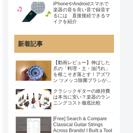
iPhoneやAndroidスマホで
楽器の音を良い音で録音す
るには 直接接続できるマ
イクを紹介
新着記事
【動画レビュー】伸ばした
爪の「料理・土・油汚れ」
を根こそぎ落とす！アズワ
ン ツメッコ除菌ブラシが凄
すぎた
クラシックギターの維持費
は本当に安い？楽器のラン
ニングコスト徹底比較
[Free] Search & Compare
Classical Guitar Strings
Across Brands! I Built a Tool