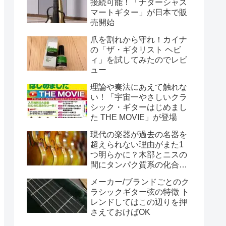
接続可能！「ナターシャス
マートギター」が日本で販
売開始
爪を割れから守れ！カイナ
の「ザ・ギタリスト ヘビ
ィ」を試してみたのでレビ
ュー
理論や奏法にあえて触れな
い！「宇宙一やさしいクラ
シック・ギターはじめまし
た THE MOVIE」が登場
現代の楽器が過去の名器を
超えられない理由がまた1
つ明らかに？木部とニスの
間にタンパク質系の化合物
が存在することが判明
メーカー/ブランドごとのク
ラシックギター弦の特徴 ト
レンドしてはこの辺りを押
さえておけばOK