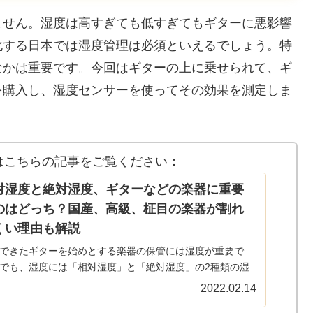
ません。湿度は高すぎても低すぎてもギターに悪影響
化する日本では湿度管理は必須といえるでしょう。特
なかは重要です。今回はギターの上に乗せられて、ギ
を購入し、湿度センサーを使ってその効果を測定しま
はこちらの記事をご覧ください：
対湿度と絶対湿度、ギターなどの楽器に重要
のはどっち？国産、高級、柾目の楽器が割れ
くい理由も解説
できたギターを始めとする楽器の保管には湿度が重要で
でも、湿度には「相対湿度」と「絶対湿度」の2種類の湿
あります。楽器の保管の際に気を付けなくてはいけないの
2022.02.14
ちらなのか解説します。ギターの温度や湿度に関する記事