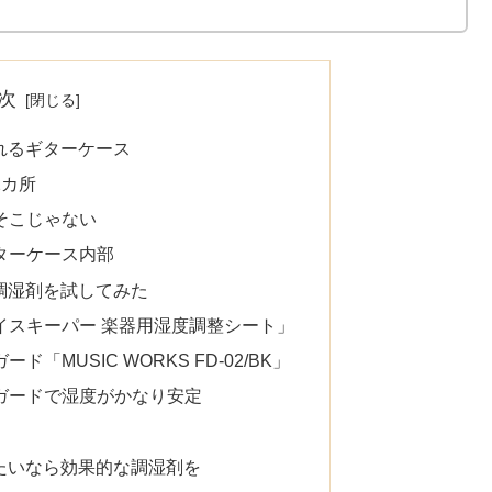
下のカテゴリに...
次
れるギターケース
2カ所
そこじゃない
ターケース内部
調湿剤を試してみた
イスキーパー 楽器用湿度調整シート」
「MUSIC WORKS FD-02/BK」
トガードで湿度がかなり安定
たいなら効果的な調湿剤を