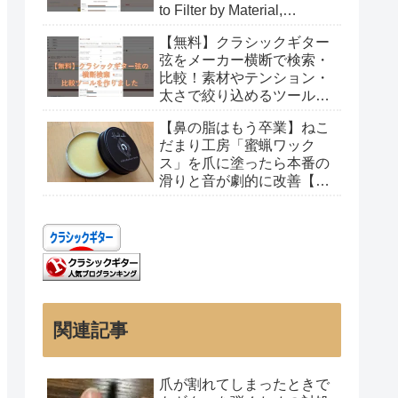
to Filter by Material,
Tension, and Gauge
【無料】クラシックギター
弦をメーカー横断で検索・
比較！素材やテンション・
太さで絞り込めるツールを
作りました
【鼻の脂はもう卒業】ねこ
だまり工房「蜜蝋ワック
ス」を爪に塗ったら本番の
滑りと音が劇的に改善【レ
ビュー】
関連記事
爪が割れてしまったときで