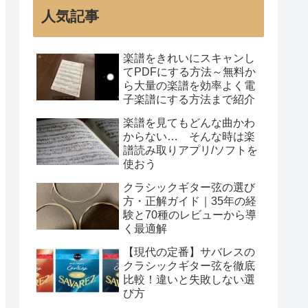
人気記事
楽譜をきれいにスキャンし
てPDFにする方法～無料か
ら大量の楽譜を効率よく電
子楽譜にする方法まで紹介
楽譜を見てもどんな曲かわ
からない… そんな時は楽
譜読み取りアプリ/ソフトを
使おう
クラシックギター弦の選び
方・正解ガイド｜35年の経
験と70種のレビューから導
く最適解
【現代の定番】サバレスの
クラシックギター弦を徹底
比較！違いと失敗しない選
び方