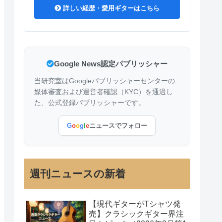
詳しい経歴・愛用ギターはこちら
Google News認定パブリッシャー
当研究室はGoogleパブリッシャーセンターの
媒体審査および運営者確認（KYC）を通過し
た、公式登録パブリッシャーです。
G
o
o
g
l
e
ニュースでフォロー
週刊ニュースの新着
【現代ギターがTシャツ発
売】クラシックギター界注