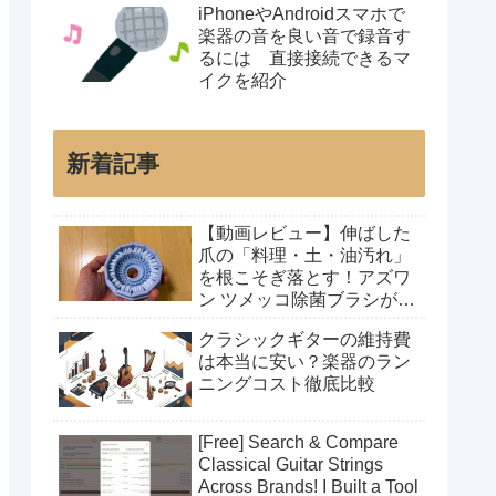
iPhoneやAndroidスマホで
楽器の音を良い音で録音す
るには 直接接続できるマ
イクを紹介
新着記事
【動画レビュー】伸ばした
爪の「料理・土・油汚れ」
を根こそぎ落とす！アズワ
ン ツメッコ除菌ブラシが凄
すぎた
クラシックギターの維持費
は本当に安い？楽器のラン
ニングコスト徹底比較
[Free] Search & Compare
Classical Guitar Strings
Across Brands! I Built a Tool