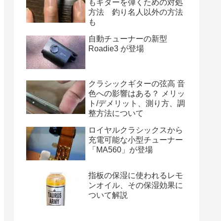
もギターを弾くための対処
方法 釣り名人以外の方法
も
自動チューナーの新型
Roadie3 が登場
クラシックギターの弦高 音
色への影響はある？ メリッ
ト/デメリット、測り方、調
整方法について
ロイヤルクラシックスから
充電可能な小型チューナー
「MA560」が登場
指板の保湿に使われるレモ
ンオイル、その保湿効果に
ついて解説