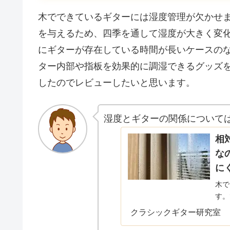
木でできているギターには湿度管理が欠かせ
を与えるため、四季を通して湿度が大きく変
にギターが存在している時間が長いケースの
ター内部や指板を効果的に調湿できるグッズ
したのでレビューしたいと思います。
湿度とギターの関係について
相
な
に
木で
す。
度が
クラシックギター研究室
はど