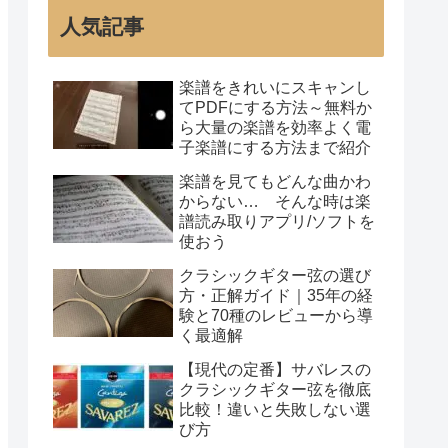
人気記事
楽譜をきれいにスキャンし
てPDFにする方法～無料か
ら大量の楽譜を効率よく電
子楽譜にする方法まで紹介
楽譜を見てもどんな曲かわ
からない… そんな時は楽
譜読み取りアプリ/ソフトを
使おう
クラシックギター弦の選び
方・正解ガイド｜35年の経
験と70種のレビューから導
く最適解
【現代の定番】サバレスの
クラシックギター弦を徹底
比較！違いと失敗しない選
び方