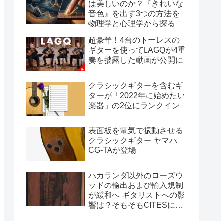
は美しいのか？『きれいな
音色』を出す3つの方法を
物理学と心理学から探る
超豪華！4台のトーレスの
ギターを使ってLAGQが4重
奏を披露した動画が公開に
クラシックギターを含むギ
ターが「2022年に始めたい
楽器」の2位にランクイン
表面板を電気で振動させる
クラシックギター ヤマハ
CG-TAが登場
ハカランダ以外のローズウ
ッドの輸出および輸入規制
が緩和へ ギタリストへの影
響は？そもそもCITESによ
る輸出規制って？