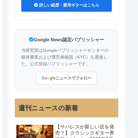
詳しい経歴・愛用ギターはこちら
Google News認定パブリッシャー
当研究室はGoogleパブリッシャーセンターの
媒体審査および運営者確認（KYC）を通過し
た、公式登録パブリッシャーです。
G
o
o
g
l
e
ニュースでフォロー
週刊ニュースの新着
【サバレスが新しい弦を発
売？】クラシックギター界