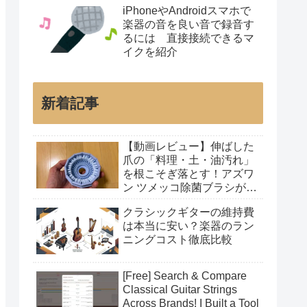
iPhoneやAndroidスマホで
楽器の音を良い音で録音す
るには 直接接続できるマ
イクを紹介
新着記事
【動画レビュー】伸ばした
爪の「料理・土・油汚れ」
を根こそぎ落とす！アズワ
ン ツメッコ除菌ブラシが凄
すぎた
クラシックギターの維持費
は本当に安い？楽器のラン
ニングコスト徹底比較
[Free] Search & Compare
Classical Guitar Strings
Across Brands! I Built a Tool