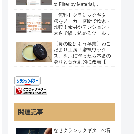
to Filter by Material,
Tension, and Gauge
【無料】クラシックギター
弦をメーカー横断で検索・
比較！素材やテンション・
太さで絞り込めるツールを
作りました
【鼻の脂はもう卒業】ねこ
だまり工房「蜜蝋ワック
ス」を爪に塗ったら本番の
滑りと音が劇的に改善【レ
ビュー】
関連記事
なぜクラシックギターの音