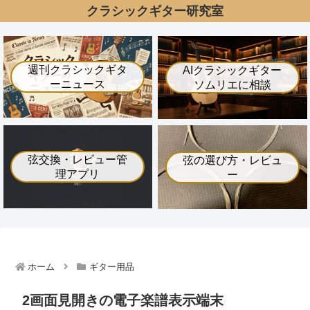
クラシックギター研究室
週刊クラシックギタ
AIクラシックギター
ーニュース
ソムリエに相談
弦交換・レビュー管
弦の選び方・レビュ
理アプリ
ー
ホーム
ギター用品
2画面見開きの電子楽譜表示端末