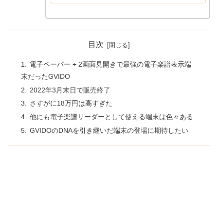
はそんな楽譜を電子化するための方法
を紹介した本サイトの記事をまとめ
て...
目次
電子ペーパー + 2画面見開きで最強の電子楽譜表示端
末だったGVIDO
2022年3月末日で販売終了
さすがに18万円は高すぎた
他にも電子楽譜リーダーとして使える端末は色々ある
GVIDOのDNAを引き継いだ端末の登場に期待したい