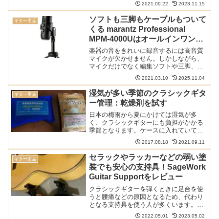
楽譜がないと演奏を楽しむことはできま
2021.09.22
2023.11.15
せん。そんな楽譜ですが、どこでどのよ
うに買うのが良いのでしょうか？この記
ソフトも三脚もケーブルもついて
ギター用品
事では、無料で手に入れる...
くる marantz Professional
MPM-4000Uはオールインワンの
高音質マイク
楽器の音をきれいに録音するには高音質
マイクが欠かせません。しかしながら、
マイクだけでなく編集ソフトや三脚、ケ
ーブルなど、いろいろなものをそろえな
2021.03.10
2025.11.04
くてはならないのは面倒ですし、相性が
などがある場合もあります。marantz
湿気が多い季節のクラシックギタ
ギター用品
Professio...
ー管理：乾燥剤を試す
日本の梅雨から夏にかけては湿気が多
く、クラシックギターにも負担がかかる
季節となります。ケースに入れていても
湿気がこもるので乾燥剤をミュージック
2017.08.18
2021.09.11
モイスチャーやDr. DRYにしてみました。
これまで使っていたドライフォルテより
セラックやラッカーなどの弱い塗
ギター用品
も良いものでしょう...
装でも安心の支持具！SageWork
Guitar Supportをレビュー
クラシックギターを弾くときに足台を使
うと腰痛などの原因となるため、代わり
となる支持具を使う人が多くいます。し
かしながらその多くは吸盤や挟み込むこ
2022.05.01
2023.05.02