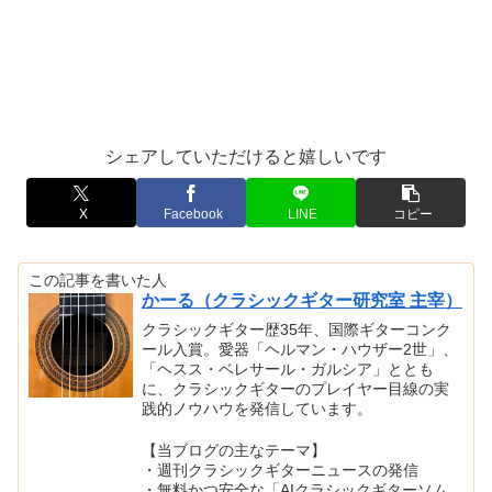
シェアしていただけると嬉しいです
X
Facebook
LINE
コピー
この記事を書いた人
かーる（クラシックギター研究室 主宰）
クラシックギター歴35年、国際ギターコンク
ール入賞。愛器「ヘルマン・ハウザー2世」、
「ヘスス・ベレサール・ガルシア」ととも
に、クラシックギターのプレイヤー目線の実
践的ノウハウを発信しています。
【当ブログの主なテーマ】
・週刊クラシックギターニュースの発信
・無料かつ安全な「AIクラシックギターソム