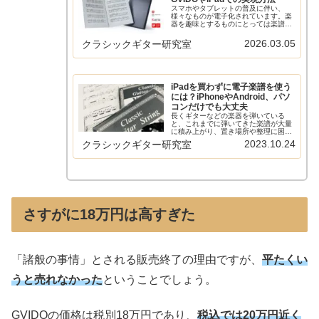
スマホやタブレットの普及に伴い、
様々なものが電子化されています。楽
器を趣味とするものにとっては楽譜も
その対象の一つです。現在の電子楽譜
事情はどのようになっていて、すでに
2026.03.05
クラシックギター研究室
実用的なのでしょうか？本サイトの電
子楽譜に関する記事は以下でまとめて
いま...
iPadを買わずに電子楽譜を使う
には？iPhoneやAndroid、パソ
コンだけでも大丈夫
長くギターなどの楽器を弾いている
と、これまでに弾いてきた楽譜が大量
に積み上がり、置き場所や整理に困っ
ているという人も多いかと思います。
2023.10.24
クラシックギター研究室
そんな人におすすめなのが電子楽譜で
すが、iPadやGVIDOといった高いデバ
イスを買わなくてはいけないこと...
さすがに18万円は高すぎた
「諸般の事情」とされる販売終了の理由ですが、
平たくい
うと売れなかった
ということでしょう。
GVIDOの価格は税別18万円であり、
税込では20万円近く