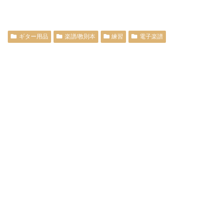
ギター用品
楽譜/教則本
練習
電子楽譜