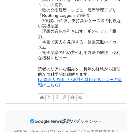
リエ」の提供
・弦の交換履歴・レビュー履歴管理アプリ
「ReString Logger」の提供
・70種以上の弦、支持具やケース等の忖度な
い実機検証
・理想の音色を引き出す「爪のケア」「脱
力」
・本番で実力を発揮する「緊張克服のメカニ
ズム」
・電子楽譜の始め方や利用方法の解説、便利
な機材レビュー
読者のリアルな悩みを、長年の経験から論理
的かつ科学的に紐解きます。
[＞管理人の詳しい経歴や愛用するギターの情
報はこちら]
Google News認定パブリッシャー
当研究室はGoogleパブリッシャーセンターの媒体審査およ