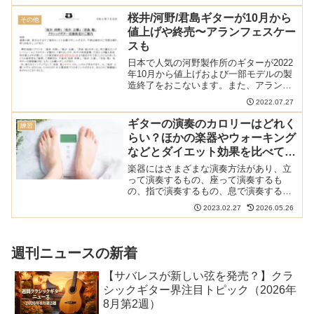
とでギターに固定するため、セラックな
どの弱い塗装の場合塗装を痛めるかもし
桜井/河野/君島ギターが10月から
その他
れません。SageWor...
値上げや終売〜アランフェスケー
スも
日本で人気の河野製作所のギターが2022
年10月から値上げおよび一部モデルの製
造終了をおこないます。また、アランフ
ェスケースやアランフェスギター、アル
2022.07.27
タミラギターも値上げとなり、ギター業
界にも値上げの波が押し寄せてきそうで
ギターの演奏のカロリーはどれく
練習
す。多くのモデルが...
らい？ほかの楽器やウォーキング
などとダイエット効果を比べてみ
た
楽器にはさまざまな演奏方法があり、立
って演奏するもの、座って演奏するも
の、指で演奏するもの、息で演奏するも
のなどさまざまです。それなりに身体を
2023.02.27
2026.05.26
使っているようにも思いますが、ギター
の演奏にダイエット効果はあるのでしょ
うか？ほかの楽器やウォーキ...
週刊ニュースの新着
【サバレスが新しい弦を発売？】クラ
シックギター界注目トピック（2026年
8月第2週）