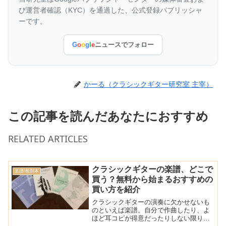
び運営者確認（KYC）を通過した、公式登録パブリッシャ
ーです。
G
o
o
g
l
e
ニュースでフォロー
かーる（クラシックギター研究室 主宰）
この記事を読んだあなたにおすすめ
RELATED ARTICLES
クラシックギターの楽譜、どこで
楽譜/教則本
買う？無料から始まるおすすめの
買い方を紹介
クラシックギターの演奏に欠かせないも
のといえば楽譜。自分で作曲したり、よ
ほど耳コピが得意だったりしない限りは