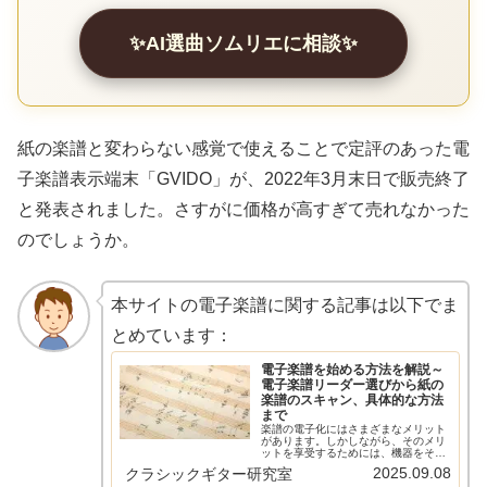
✨AI選曲ソムリエに相談✨
紙の楽譜と変わらない感覚で使えることで定評のあった電
子楽譜表示端末「GVIDO」が、2022年3月末日で販売終了
と発表されました。さすがに価格が高すぎて売れなかった
のでしょうか。
本サイトの電子楽譜に関する記事は以下でま
とめています：
電子楽譜を始める方法を解説～
電子楽譜リーダー選びから紙の
楽譜のスキャン、具体的な方法
まで
楽譜の電子化にはさまざまなメリット
があります。しかしながら、そのメリ
ットを享受するためには、機器をそろ
え、紙の楽譜をスキャンしてPDFにす
2025.09.08
クラシックギター研究室
るなどの作業が必要です。この記事で