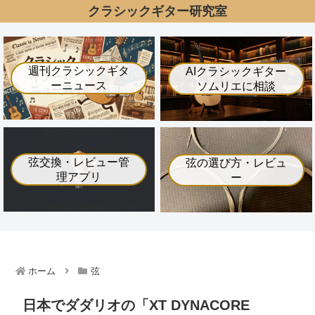
クラシックギター研究室
週刊クラシックギタ
AIクラシックギター
ーニュース
ソムリエに相談
弦交換・レビュー管
弦の選び方・レビュ
理アプリ
ー
ホーム
弦
日本でダダリオの「XT DYNACORE