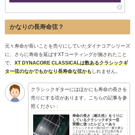
かなりの長寿命弦？
元々寿命が長いことを売りにしていたダイナコアシリーズ
に、さらに寿命を延ばすXTコーティングが施されたこと
で、
XT DYNACORE CLASSICALは数あるクラシックギ
ター弦のなかでもかなり長寿命な弦かも
しれません。
クラシックギターにはほかにも寿命の長さを
売りにする弦があります。こちらの記事を参
照ください：
寿命の長さ（耐久性）をうりに
しているクラシックギター弦
実際に使ったレビューあり
クラシックギター用の弦で一番大事な
ことは?といわれるとまずは音の良さ
があるかと思います。次は?といわれ