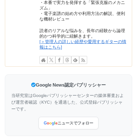
・本番で実力を発揮する「緊張克服のメカニ
ズム」
・電子楽譜の始め方や利用方法の解説、便利
な機材レビュー
読者のリアルな悩みを、長年の経験から論理
的かつ科学的に紐解きます。
[＞管理人の詳しい経歴や愛用するギターの情
報はこちら]
Google News認定パブリッシャー
当研究室はGoogleパブリッシャーセンターの媒体審査およ
び運営者確認（KYC）を通過した、公式登録パブリッシャ
ーです。
G
o
o
g
l
e
ニュースでフォロー