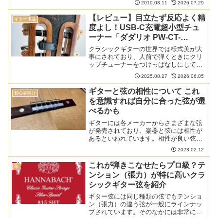
2019.03.11
2026.07.29
比較早見表やショートカットリンクで、
気になる弦の評価へすぐ辿り着けます。
【レビュー】目立たず反応よく精
ギター用品
弦選びに迷う全てのギタリスト必見の保
度よし！USB-C充電超小型チュ
存版ガイド。
ーナー「ダダリオ PW-CT-
12RC」
クラシックギターの世界では様式美が大
事にされており、人前で弾くときにクリ
ップチューナーをつけっぱなしにしてい
ると批判されることがあります。コンク
2025.08.27
2026.06.05
ールの時は特に気を付ける方が良いでし
ょう。ダダリオのNS Microヘッドストッ
ギターと弦の相性について これ
初心者向け
クチューナーシリ...
を意識すれば自分に合った弦が選
べるかも
ギターには各メーカーからさまざまな弦
が発売されており、楽器と弦には相性が
あるといわれています。相性が良い弦を
選べば楽器の魅力をさらに引き出すこと
2023.02.12
ができ、逆に相性が悪い弦だとせっかく
の楽器が台無しです。これまで70種類以
これが弾きこなせたらプロ級？テ
弦
上の弦を使ってきた筆者...
ンション（張力）が特に高いクラ
シックギター弦を紹介
ギター弦には同じ種類の弦でもテンショ
ン（張力）の違う弦が一般にラインナッ
プされています。そのなかには非常にテ