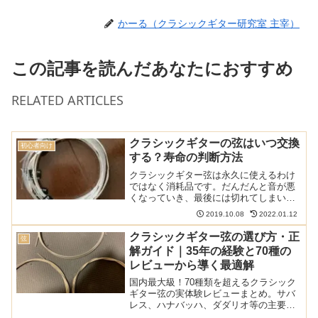
かーる（クラシックギター研究室 主宰）
この記事を読んだあなたにおすすめ
RELATED ARTICLES
クラシックギターの弦はいつ交換
初心者向け
する？寿命の判断方法
クラシックギター弦は永久に使えるわけ
ではなく消耗品です。だんだんと音が悪
くなっていき、最後には切れてしまいま
す。では、何をもって寿命と判断し、い
2019.10.08
2022.01.12
つ交換すればいいのでしょうか？この記
事では弦の寿命や交換時期を簡単に説明
クラシックギター弦の選び方・正
弦
しています。弦が劣化する...
解ガイド｜35年の経験と70種の
レビューから導く最適解
国内最大級！70種類を超えるクラシック
ギター弦の実体験レビューまとめ。サバ
レス、ハナバッハ、ダダリオ等の主要メ
ーカーから希少なスペイン弦まで網羅。