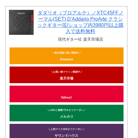
ダダリオ（プロアルテ）／XTC45FFノ
ーマル(SET) D'Addario ProArte クラシ
ックギター弦/ショップ内3980円以上購
入で送料無料
現代ギター社 楽天市場店
＼海外直輸入祭り開催中／
Amazon
＼お買い物マラソン開催中／
楽天市場
Yahoo!
＼LINEと連携で5％オフクーポン／
メルカリ
＼人気マイク10%オフクーポン／
サウンドハウス