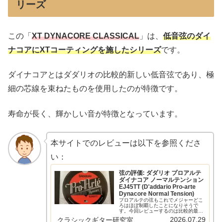
リーズ
この「
XT DYNACORE CLASSICAL
」は、
低音弦のダイ
ナコアにXTコーティングを施したシリーズ
です。
ダイナコアとはダダリオの比較的新しい低音弦であり、極
細の芯線を束ねたものを使用したのが特徴です。
寿命が長く、輝かしい音が特徴となっています。
本サイトでのレビューは以下を参照くださ
い：
弦の評価: ダダリオ プロアルテ
ダイナコア ノーマルテンション
EJ45TT (D'addario Pro-arte
Dynacore Normal Tension)
プロアルテの弦もこれでメジャーどこ
ろはほぼ制覇したことになりそうで
す。今回レビューするのは比較的最近
発売されたダイナコアです。なかなか
2026.07.29
クラシックギター研究室
仰々しい名前の弦です。 以下の記事で