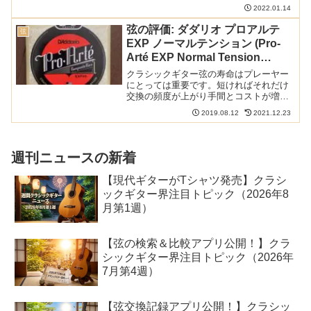
ンションが高いものがあり、弾きこなす
2022.01.14
のに苦労するものも。この記事ではハイ
テンション弦のなかでも特にテンション
弦の評価: ダダリオ プロアルテ
弦
が高い弦を紹介します。以...
EXP ノーマルテンション (Pro-
Arté EXP Normal Tension
EXP45)
クラシックギター弦の寿命はプレーヤー
にとっては重要です。短ければそれだけ
交換の頻度が上がり手間とコストが増え
ます。プロアルテのEXPシリーズは特に
2019.08.12
2021.12.23
寿命の短い低音弦にコーティングを施す
ことで寿命を延ばす効果を狙った弦で
す。以下の記事で本ブログ...
週刊ニュースの新着
【現代ギターがTシャツ発売】クラシ
ックギター界注目トピック（2026年8
月第1週）
【弦の検索＆比較アプリ公開！】クラ
シックギター界注目トピック（2026年
7月第4週）
【弦交換記録アプリ公開！】クラシッ