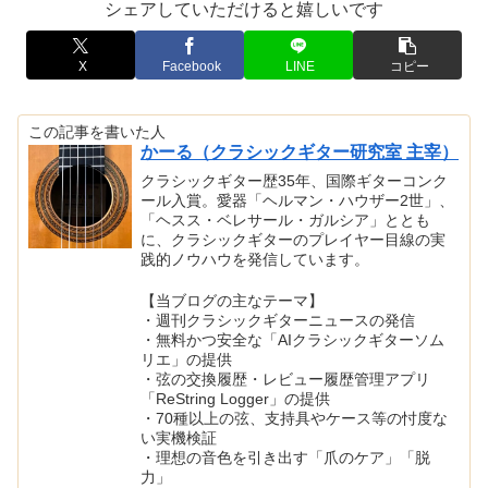
シェアしていただけると嬉しいです
X
Facebook
LINE
コピー
この記事を書いた人
かーる（クラシックギター研究室 主宰）
クラシックギター歴35年、国際ギターコンク
ール入賞。愛器「ヘルマン・ハウザー2世」、
「ヘスス・ベレサール・ガルシア」ととも
に、クラシックギターのプレイヤー目線の実
践的ノウハウを発信しています。
【当ブログの主なテーマ】
・週刊クラシックギターニュースの発信
・無料かつ安全な「AIクラシックギターソム
リエ」の提供
・弦の交換履歴・レビュー履歴管理アプリ
「ReString Logger」の提供
・70種以上の弦、支持具やケース等の忖度な
い実機検証
・理想の音色を引き出す「爪のケア」「脱
力」