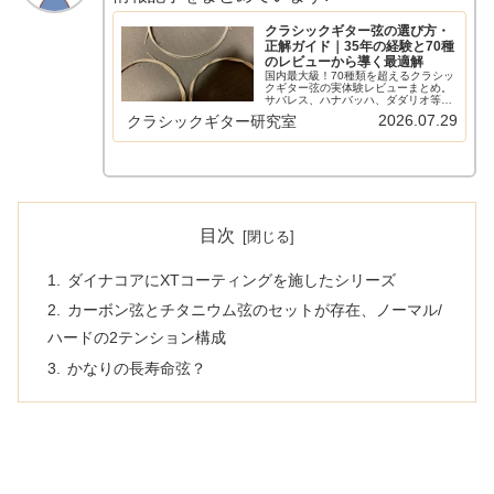
クラシックギター弦の選び方・
正解ガイド｜35年の経験と70種
のレビューから導く最適解
国内最大級！70種類を超えるクラシッ
クギター弦の実体験レビューまとめ。
サバレス、ハナバッハ、ダダリオ等の
主要メーカーから希少なスペイン弦ま
2026.07.29
クラシックギター研究室
で網羅。比較早見表やショートカット
リンクで、気になる弦の評価へすぐ辿
り着けます。弦選びに迷う全てのギタ
リスト必見の保存版ガイド。
目次
ダイナコアにXTコーティングを施したシリーズ
カーボン弦とチタニウム弦のセットが存在、ノーマル/
ハードの2テンション構成
かなりの長寿命弦？