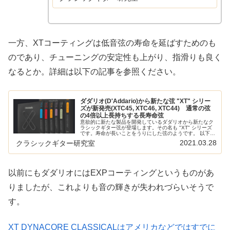
本ブログの弦のレビュー/感想/情報記
事をまとめています 低音弦がダイナ...
一方、XTコーティングは低音弦の寿命を延ばすためのも
のであり、チューニングの安定性も上がり、指滑りも良く
なるとか。詳細は以下の記事を参照ください。
ダダリオ(D'Addario)から新たな弦 "XT" シリー
ズが新発売(XTC45, XTC46, XTC44) 通常の弦
の4倍以上長持ちする長寿命弦
意欲的に新たな製品を開発しているダダリオから新たなク
ラシックギター弦が登場します。その名も "XT" シリーズ
です。寿命が長いことをうりにした弦のようです。 以下の
記事で本ブログの弦のレビュー/感想/情報記事をまとめて
2021.03.28
クラシックギター研究室
います: 低音弦の寿命...
以前にもダダリオにはEXPコーティングというものがあ
りましたが、これよりも音の輝きが失われづらいそうで
す。
XT DYNACORE CLASSICALはアメリカなどではすでに