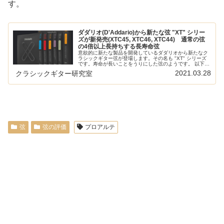
す。
ダダリオ(D'Addario)から新たな弦 "XT" シリー
ズが新発売(XTC45, XTC46, XTC44) 通常の弦
の4倍以上長持ちする長寿命弦
意欲的に新たな製品を開発しているダダリオから新たなク
ラシックギター弦が登場します。その名も "XT" シリーズ
です。寿命が長いことをうりにした弦のようです。 以下の
記事で本ブログの弦のレビュー/感想/情報記事をまとめて
2021.03.28
クラシックギター研究室
います: 低音弦の寿命...
弦
弦の評価
プロアルテ