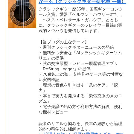
かーる（クラシックギター研究室 主宰）
クラシックギター歴35年、国際ギターコンク
ール入賞。愛器「ヘルマン・ハウザー2世」、
「ヘスス・ベレサール・ガルシア」ととも
に、クラシックギターのプレイヤー目線の実
践的ノウハウを発信しています。
【当ブログの主なテーマ】
・週刊クラシックギターニュースの発信
・無料かつ安全な「AIクラシックギターソム
リエ」の提供
・弦の交換履歴・レビュー履歴管理アプリ
「ReString Logger」の提供
・70種以上の弦、支持具やケース等の忖度な
い実機検証
・理想の音色を引き出す「爪のケア」「脱
力」
・本番で実力を発揮する「緊張克服のメカニ
ズム」
・電子楽譜の始め方や利用方法の解説、便利
な機材レビュー
読者のリアルな悩みを、長年の経験から論理
的かつ科学的に紐解きます。