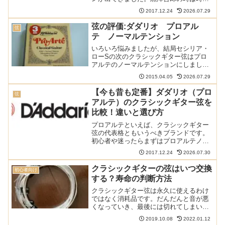
張っていましたが、桜井マエストロRFに
2017.12.24
2026.07.29
してからはご無沙汰だったプロアルテ、
せっかくなので張ってみたら意外といい
弦の評価:ダダリオ プロアル
弦
感じでしたのでレビュ...
テ ノーマルテンション
いろいろ悩みましたが、結局セシリア・
ローSの次のクラシックギター弦はプロ
アルテのノーマルテンションにしまし
た。クラシックギター弦のデファクトで
2015.04.05
2026.07.29
す。 以下の記事で本サイトの弦のレビュ
ー（70種類以上）や感想、情報記事をま
【今も昔も定番】ダダリオ（プロ
弦
とめています:迷ったと...
アルテ）のクラシックギター弦を
比較！違いと選び方
プロアルテといえば、クラシックギター
弦の代表格ともいうべきブランドです。
初心者や迷ったらまずはプロアルテノー
マル、といわれるほど信頼度が高く、プ
2017.12.24
2026.07.30
ロの中にも愛用者が多くいます。そんな
ダダリオプロアルテのクラシックギター
クラシックギターの弦はいつ交換
初心者向け
用弦について、クラシック...
する？寿命の判断方法
クラシックギター弦は永久に使えるわけ
ではなく消耗品です。だんだんと音が悪
くなっていき、最後には切れてしまいま
す。では、何をもって寿命と判断し、い
2019.10.08
2022.01.12
つ交換すればいいのでしょうか？この記