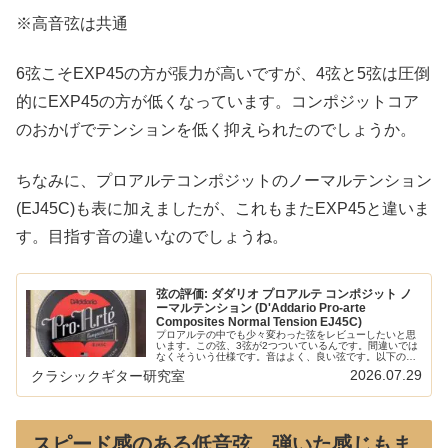
※高音弦は共通
6弦こそEXP45の方が張力が高いですが、4弦と5弦は圧倒
的にEXP45の方が低くなっています。コンポジットコア
のおかげでテンションを低く抑えられたのでしょうか。
ちなみに、プロアルテコンポジットのノーマルテンション
(EJ45C)も表に加えましたが、これもまたEXP45と違いま
す。目指す音の違いなのでしょうね。
弦の評価: ダダリオ プロアルテ コンポジット ノ
ーマルテンション (D'Addario Pro-arte
Composites Normal Tension EJ45C)
プロアルテの中でも少々変わった弦をレビューしたいと思
います。この弦、3弦が2つついているんです。間違いでは
なくそういう仕様です。音はよく、良い弦です。以下の記
事で本ブログの弦のレビュー/感想/情報記事をまとめてい
2026.07.29
クラシックギター研究室
ます：「コンポジット」素材を...
スピード感のある低音弦、弾いた感じもま