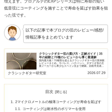
増えます。プロアルテのEXPシリーズは特に寿命の短い
低音弦にコーティングを施すことで寿命を延ばす効果を狙
った弦です。
以下の記事で本ブログの弦のレビュー/感想/
情報記事をまとめています
クラシックギター弦の選び方・正解ガイド｜35
年の経験と70種のレビューから導く最適解
国内最大級！70種類を超えるクラシックギター弦の実体験
レビューまとめ。サバレス、ハナバッハ、ダダリオ等の主
要メーカーから希少なスペイン弦まで網羅。比較早見表や
ショートカットリンクで、気になる弦の評価へすぐ辿り着
けます。弦選びに迷う全てのギタリスト必見の保存版ガイ
2026.07.29
クラシックギター研究室
ド。
目次
2マイクロメートルの極薄コーティングが寿命を延ばす
コーティングは耐水性のポリマーを使用