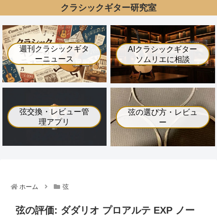
クラシックギター研究室
週刊クラシックギタ
AIクラシックギター
ーニュース
ソムリエに相談
弦交換・レビュー管
弦の選び方・レビュ
理アプリ
ー
ホーム
弦
弦の評価: ダダリオ プロアルテ EXP ノー