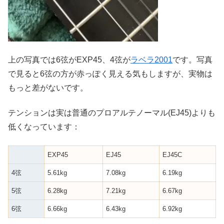
上の写真では6弦がEXP45、4弦が
ラベラ2001
です。写真
で見ると6弦の方が赤っぽく見える気もしますが、実物は
もっと差がないです。
テンションは実は普通のプロアルテノーマル(EJ45)よりも
低くなっています：
EXP45
EJ45
EJ45C
4弦
5.61kg
7.08kg
6.19kg
5弦
6.28kg
7.21kg
6.67kg
6弦
6.66kg
6.43kg
6.92kg