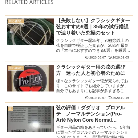
RELATED ARTICLES
【失敗しない】クラシックギター
初心者向け
弦おすすめ9選｜35年の試行錯誤
で辿り着いた究極のセット
クラシックギター歴35年、70種類以上の
弦を自腹で検証した奏者が、2026年最新
の「本当におすすめできる8選」を厳選。
定番のプロアルテから最新カーボン弦、
2020.09.07
2026.08.05
指が楽な低張力弦まで、目的別にプロの
視点で本音レビュー。種類が多すぎて選
クラシックギター用の弦の選び
初心者向け
べない方のための、失敗しない正解ガイ
方 迷った人と初心者のために
ドです。
様々なクラシックギター弦が売られてお
り、このサイトでも紹介していますが、
自分でもあまりにも記事が多すぎること
もあり、どう選んでいいのか難しいと感
2019.10.07
2020.10.19
じます。弦を変えてみたいけどどれにし
たらいいのかとっかかりがわからないと
弦の評価：ダダリオ プロアル
弦
いう人や初心者の方向けに...
テ ノーマルテンション(Pro-
Arté Nylon Core Normal
Tension EJ45)
ギター用品の箱をあさっていたら、5年前
に買ったプロアルテのノーマルテンショ
ンが出てきました。黒澤哲郎の時は時々