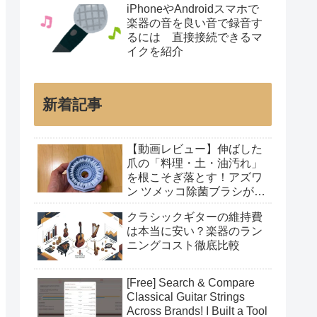
iPhoneやAndroidスマホで
楽器の音を良い音で録音す
るには 直接接続できるマ
イクを紹介
新着記事
【動画レビュー】伸ばした
爪の「料理・土・油汚れ」
を根こそぎ落とす！アズワ
ン ツメッコ除菌ブラシが凄
すぎた
クラシックギターの維持費
は本当に安い？楽器のラン
ニングコスト徹底比較
[Free] Search & Compare
Classical Guitar Strings
Across Brands! I Built a Tool