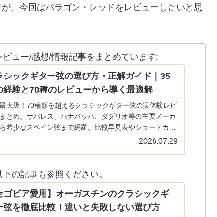
すが、今回はパラゴン・レッドをレビューしたいと思
ビュー/感想/情報記事をまとめています:
ラシックギター弦の選び方・正解ガイド｜35
の経験と70種のレビューから導く最適解
最大級！70種類を超えるクラシックギター弦の実体験レビ
まとめ。サバレス、ハナバッハ、ダダリオ等の主要メーカ
ら希少なスペイン弦まで網羅。比較早見表やショートカッ
ンクで、気になる弦の評価へすぐ辿り着けます。弦選びに
2026.07.29
全てのギタリスト必見の保存版ガイド。
以下の記事も参照ください。
セゴビア愛用】オーガスチンのクラシックギ
ー弦を徹底比較！違いと失敗しない選び方