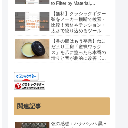
to Filter by Material,
Tension, and Gauge
【無料】クラシックギター
弦をメーカー横断で検索・
比較！素材やテンション・
太さで絞り込めるツールを
作りました
【鼻の脂はもう卒業】ねこ
だまり工房「蜜蝋ワック
ス」を爪に塗ったら本番の
滑りと音が劇的に改善【レ
ビュー】
関連記事
弦の感想：ハナバッハ 黒 +