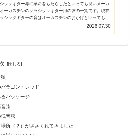
シックギター界に革命をもたらしたといっても良いメーカ
オーガスチンのクラシックギター用の弦の一覧です。現在
ラシックギターの音はオーガスチンのおかげといってもい
らい重要な、ナイロンを弦に使うということを最初に行っ
2026.07.30
がオーガスチ…
次
な弦
のパラゴン・レッド
あるパッケージ
高音弦
の低音弦
る場所（？）がささくれてきました