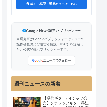
詳しい経歴・愛用ギターはこちら
Google News認定パブリッシャー
当研究室はGoogleパブリッシャーセンターの
媒体審査および運営者確認（KYC）を通過し
た、公式登録パブリッシャーです。
G
o
o
g
l
e
ニュースでフォロー
週刊ニュースの新着
【現代ギターがTシャツ発
売】クラシックギター界注