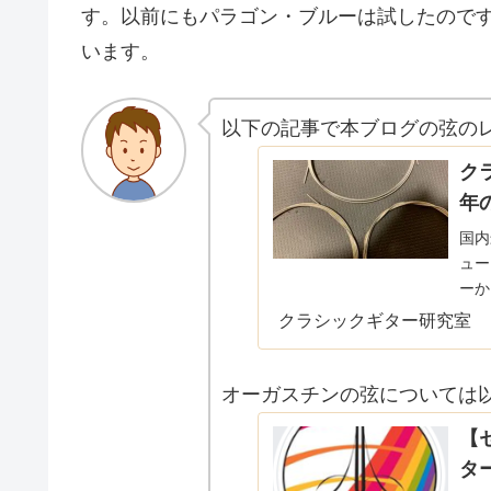
す。以前にもパラゴン・ブルーは試したので
います。
以下の記事で本ブログの弦のレ
ク
年
国内
ュー
ーか
トリ
クラシックギター研究室
迷う
オーガスチンの弦については
【
タ