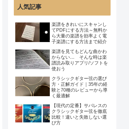
人気記事
楽譜をきれいにスキャンし
てPDFにする方法～無料か
ら大量の楽譜を効率よく電
子楽譜にする方法まで紹介
楽譜を見てもどんな曲かわ
からない… そんな時は楽
譜読み取りアプリ/ソフトを
使おう
クラシックギター弦の選び
方・正解ガイド｜35年の経
験と70種のレビューから導
く最適解
【現代の定番】サバレスの
クラシックギター弦を徹底
比較！違いと失敗しない選
び方