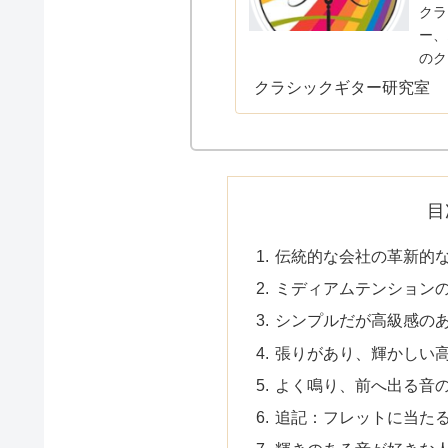
クラ
ー、
のク
いく
クラシックギター研究室
たの
目
伝統的な会社の革新的
ミディアムテンション
シンプルだが高級感の
張りがあり、輝かしい
よく鳴り、前へ出る音
追記：フレットに当た