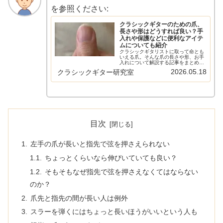
を参照ください:
クラシックギターのための爪、
長さや形はどうすれば良い？手
入れや保護などに便利なアイテ
ムについても紹介
クラシックギタリストに取って命とも
いえる爪。そんな爪の長さや形、お手
入れについて解説する記事をまとめま
した。また、爪ヤスリや爪を育てるた
2026.05.18
クラシックギター研究室
めのクリーム、保護するためのものに
ついても解説しています。爪の育て
方、保護、メンテナンスまずは健康的
な爪...
目次
左手の爪が長いと指先で弦を押さえられない
ちょっとくらいなら伸びいていても良い？
そもそもなぜ指先で弦を押さえなくてはならない
のか？
爪先と指先の間が長い人は例外
スラーを弾くにはちょっと長いほうがいいという人も