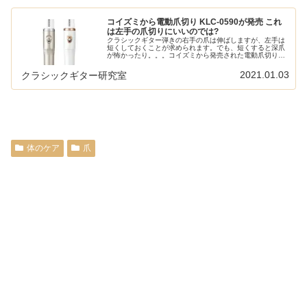
コイズミから電動爪切り KLC-0590が発売 これ
は左手の爪切りにいいのでは?
クラシックギター弾きの右手の爪は伸ばしますが、左手は
短くしておくことが求められます。でも、短くすると深爪
が怖かったり。。。コイズミから発売された電動爪切りな
らそんな心配はなく爪が短くできそうです。 ギタリストの
爪に関する記事は以下のまとめを...
2021.01.03
クラシックギター研究室
体のケア
爪