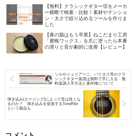
【無料】クラシックギター弦をメーカ
ー横断で検索・比較！素材やテンショ
ン・太さで絞り込めるツールを作りま
した
【鼻の脂はもう卒業】ねこだまり工房
「蜜蝋ワックス」を爪に塗ったら本番
の滑りと音が劇的に改善【レビュー】
ソルやジュリアーニ、バリオス等のクラ
シックギター楽譜は無料で手に入る 無
料楽譜入手方法と著作権について
弾き込み(エージング)によって音は良くな
るのか？ 弾き込みを促進するToneRite
という製品も
コメント