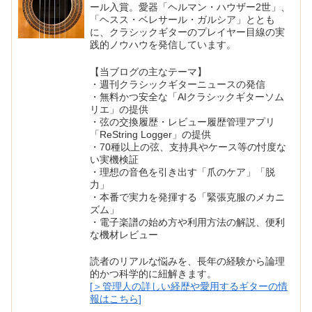
ール入賞。愛器「ヘルマン・ハウザー2世」、
「ヘスス・ベレサール・ガルシア」ととも
に、クラシックギターのプレイヤー目線の実
践的ノウハウを発信しています。
【当ブログの主なテーマ】
・週刊クラシックギターニュースの発信
・無料かつ安全な「AIクラシックギターソム
リエ」の提供
・弦の交換履歴・レビュー履歴管理アプリ
「ReString Logger」の提供
・70種以上の弦、支持具やケース等の忖度な
い実機検証
・理想の音色を引き出す「爪のケア」「脱
力」
・本番で実力を発揮する「緊張克服のメカニ
ズム」
・電子楽譜の始め方や利用方法の解説、便利
な機材レビュー
読者のリアルな悩みを、長年の経験から論理
的かつ科学的に紐解きます。
[＞管理人の詳しい経歴や愛用するギターの情
報はこちら]