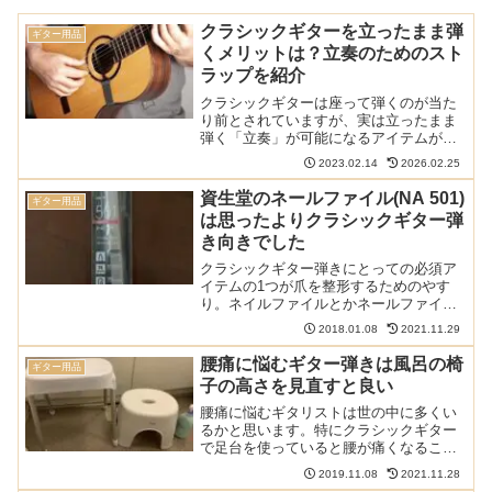
クラシックギターを立ったまま弾
ギター用品
くメリットは？立奏のためのスト
ラップを紹介
クラシックギターは座って弾くのが当た
り前とされていますが、実は立ったまま
弾く「立奏」が可能になるアイテムが販
売されています。クラシックギターを立
2023.02.14
2026.02.25
ったまま弾くメリットと、それを可能に
するストラップをご紹介しましょう。ク
資生堂のネールファイル(NA 501)
ギター用品
ラシックギターを立って弾...
は思ったよりクラシックギター弾
き向きでした
クラシックギター弾きにとっての必須ア
イテムの1つが爪を整形するためのやす
り。ネイルファイルとかネールファイル
とかとも言われるあれです。資生堂のも
2018.01.08
2021.11.29
のがいいということで試してみたのです
が、思っていたよりずっと良かったで
腰痛に悩むギター弾きは風呂の椅
ギター用品
す。これまで使っていたガラ...
子の高さを見直すと良い
腰痛に悩むギタリストは世の中に多くい
るかと思います。特にクラシックギター
で足台を使っていると腰が痛くなること
が多く悩みの種です。そんな人は風呂の
2019.11.08
2021.11.28
椅子の高さを見直すと改善できるかもし