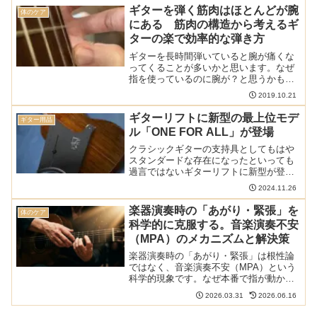
れません。といっても値段のことではな
ギターを弾く筋肉はほとんどが腕
体のケア
いです。膝と腿を高く挙げ...
にある 筋肉の構造から考えるギ
ターの楽で効率的な弾き方
ギターを長時間弾いていると腕が痛くな
ってくることが多いかと思います。なぜ
指を使っているのに腕が？と思うかもし
れませんが、実はギターを弾くための筋
2019.10.21
肉は主に腕にあります。筋肉の構造を考
えるとギターの効率的な弾き方にも応用
ギターリフトに新型の最上位モデ
ギター用品
ができます。指の関節ごと...
ル「ONE FOR ALL」が登場
クラシックギターの支持具としてもはや
スタンダードな存在になったといっても
過言ではないギターリフトに新型が登場
しました。「ONE FOR ALL」と名付けら
2024.11.26
れたこのモデルはギターリフトの最上位
モデルに位置づけられる、新機能を備え
楽器演奏時の「あがり・緊張」を
体のケア
た支持具です。...
科学的に克服する。音楽演奏不安
（MPA）のメカニズムと解決策
楽器演奏時の「あがり・緊張」は根性論
ではなく、音楽演奏不安（MPA）という
科学的現象です。なぜ本番で指が動かな
くなるのか、脳と身体のメカニズムを詳
2026.03.31
2026.06.16
しく解説。認知行動療法やアレクサンダ
ー・テクニーク、練習法など、ピアノや