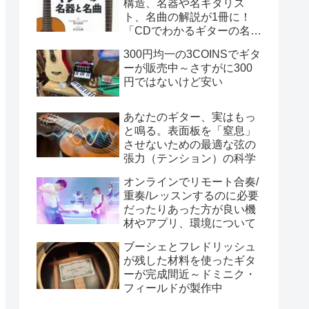
構造、名器や名ギタリス
ト、名曲の解説が1冊に！
「CDでわかるギターの名器
と名曲」はギタリスト必携
300円均一の3COINSでギタ
の手引き書
ーが販売中～さすがに300
円ではないけど安い
あなたのギター、実はもっ
と鳴る。表面板を「窒息」
させないための最適な弦の
張力（テンション）の科学
オンラインでリモート合奏/
重奏/レッスンするのに必要
だったりあった方が良い機
材やアプリ、環境について
ブーシェとフレドリッシュ
が残した材料を使ったギタ
ーが完成間近～ドミニク・
フィールドが製作中