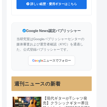
詳しい経歴・愛用ギターはこちら
Google News認定パブリッシャー
当研究室はGoogleパブリッシャーセンターの
媒体審査および運営者確認（KYC）を通過し
た、公式登録パブリッシャーです。
G
o
o
g
l
e
ニュースでフォロー
週刊ニュースの新着
【現代ギターがTシャツ発
売】クラシックギター界注