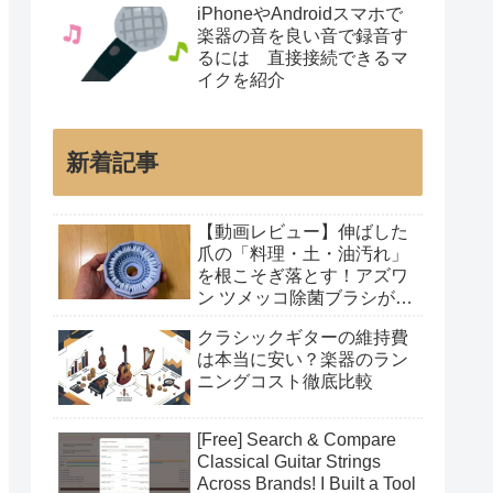
iPhoneやAndroidスマホで
楽器の音を良い音で録音す
るには 直接接続できるマ
イクを紹介
新着記事
【動画レビュー】伸ばした
爪の「料理・土・油汚れ」
を根こそぎ落とす！アズワ
ン ツメッコ除菌ブラシが凄
すぎた
クラシックギターの維持費
は本当に安い？楽器のラン
ニングコスト徹底比較
[Free] Search & Compare
Classical Guitar Strings
Across Brands! I Built a Tool