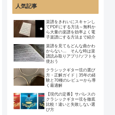
人気記事
楽譜をきれいにスキャンし
てPDFにする方法～無料か
ら大量の楽譜を効率よく電
子楽譜にする方法まで紹介
楽譜を見てもどんな曲かわ
からない… そんな時は楽
譜読み取りアプリ/ソフトを
使おう
クラシックギター弦の選び
方・正解ガイド｜35年の経
験と70種のレビューから導
く最適解
【現代の定番】サバレスの
クラシックギター弦を徹底
比較！違いと失敗しない選
び方