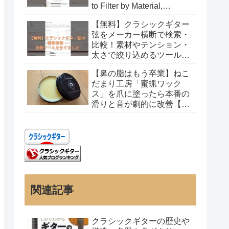
to Filter by Material,
Tension, and Gauge
【無料】クラシックギター
弦をメーカー横断で検索・
比較！素材やテンション・
太さで絞り込めるツールを
作りました
【鼻の脂はもう卒業】ねこ
だまり工房「蜜蝋ワック
ス」を爪に塗ったら本番の
滑りと音が劇的に改善【レ
ビュー】
関連記事
クラシックギターの歴史や