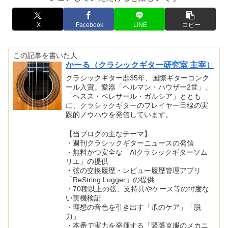
X
Facebook
LINE
コピー
この記事を書いた人
かーる（クラシックギター研究室 主宰）
クラシックギター歴35年、国際ギターコンク
ール入賞。愛器「ヘルマン・ハウザー2世」、
「ヘスス・ベレサール・ガルシア」ととも
に、クラシックギターのプレイヤー目線の実
践的ノウハウを発信しています。
【当ブログの主なテーマ】
・週刊クラシックギターニュースの発信
・無料かつ安全な「AIクラシックギターソム
リエ」の提供
・弦の交換履歴・レビュー履歴管理アプリ
「ReString Logger」の提供
・70種以上の弦、支持具やケース等の忖度な
い実機検証
・理想の音色を引き出す「爪のケア」「脱
力」
・本番で実力を発揮する「緊張克服のメカニ