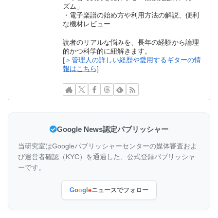
ズム」
・電子楽譜の始め方や利用方法の解説、便利
な機材レビュー
読者のリアルな悩みを、長年の経験から論理
的かつ科学的に紐解きます。
[＞管理人の詳しい経歴や愛用するギターの情
報はこちら]
Google News認定パブリッシャー
当研究室はGoogleパブリッシャーセンターの媒体審査およ
び運営者確認（KYC）を通過した、公式登録パブリッシャ
ーです。
G
o
o
g
l
e
ニュースでフォロー