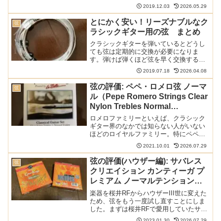
マンテ(Diamante)とマエストラーレ
2019.12.03
2026.05.29
(Maestrale)しか入ってきていませんが、
他にもいろいろな製品をリリースして...
とにかく安い！リーズナブルなク
弦
ラシックギター用の弦 まとめ
クラシックギターを弾いているとどうし
ても弦は定期的に交換が必要になりま
す。弾けば弾くほど弦を早く交換するこ
とになりどうしてもランニングコストが
2019.07.18
2026.04.08
高くなります。弦メーカー各社はこのこ
とをわかっていて、格安のギター弦をリ
弦の評価: ペペ・ロメロ弦 ノーマ
弦
リースしています。そんな安...
ル（Pepe Romero Strings Clear
Nylon Trebles Normal
Tension）
ロメロファミリーといえば、クラシック
ギター界のなかでは知らない人がいない
ほどのロイヤルファミリー。特にペペ・
ロメロの名前は世界的に有名です。その
2021.10.01
2026.07.29
ペペ・ロメロの名前を冠した弦が「ペ
ペ・ロメロ弦（Pepe Romero
弦の評価(ハウザー編): サバレス
弦
Strings）」。今回...
クリエイション カンティーガ プ
レミアム ノーマルテンション
(Savarez Creation Cantiga
楽器を桜井RFからハウザーIII世に変えた
Premium Normal 510MRP)
ため、弦をもう一度試し直すことにしま
した。まずは桜井RFで愛用していたサバ
レスのクリエイションカンティーガプレ
2023.01.30
2026.07.29