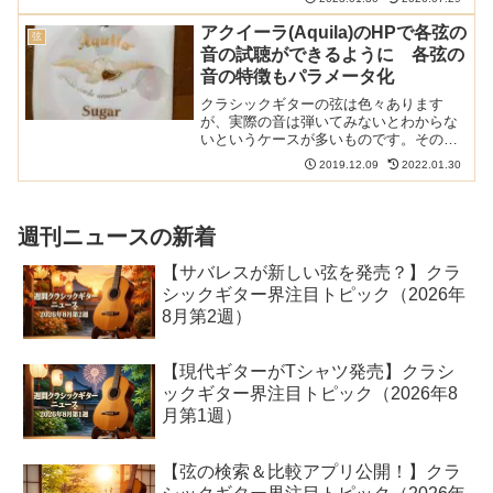
ミアム ノーマルテンション(510MRP)で
す。最近プロの間でも使っている方が多
アクイーラ(Aquila)のHPで各弦の
弦
いだけあ...
音の試聴ができるように 各弦の
音の特徴もパラメータ化
クラシックギターの弦は色々あります
が、実際の音は弾いてみないとわからな
いというケースが多いものです。その声
にこたえたのか、アクイーラのHPで各弦
2019.12.09
2022.01.30
の音が視聴できるようになりました。こ
れは弦に迷う人にはありがたいサービス
です。 以下の記事で本ブ...
週刊ニュースの新着
【サバレスが新しい弦を発売？】クラ
シックギター界注目トピック（2026年
8月第2週）
【現代ギターがTシャツ発売】クラシ
ックギター界注目トピック（2026年8
月第1週）
【弦の検索＆比較アプリ公開！】クラ