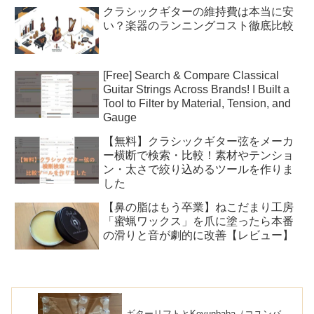
クラシックギターの維持費は本当に安
い？楽器のランニングコスト徹底比較
[Free] Search & Compare Classical
Guitar Strings Across Brands! I Built a
Tool to Filter by Material, Tension, and
Gauge
【無料】クラシックギター弦をメーカ
ー横断で検索・比較！素材やテンショ
ン・太さで絞り込めるツールを作りま
した
【鼻の脂はもう卒業】ねこだまり工房
「蜜蝋ワックス」を爪に塗ったら本番
の滑りと音が劇的に改善【レビュー】
ギターリフトとKoyunbaba（コユンバ