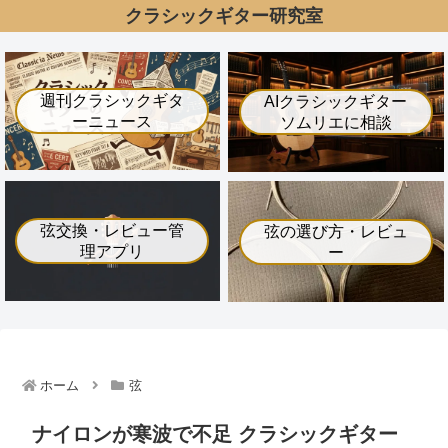
クラシックギター研究室
週刊クラシックギタ
AIクラシックギター
ーニュース
ソムリエに相談
弦交換・レビュー管
弦の選び方・レビュ
理アプリ
ー
ホーム
弦
ナイロンが寒波で不足 クラシックギター