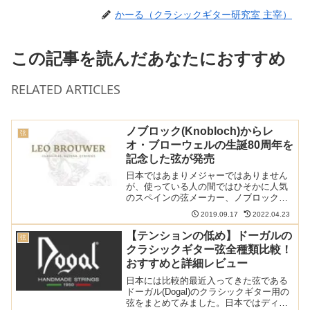
かーる（クラシックギター研究室 主宰）
この記事を読んだあなたにおすすめ
RELATED ARTICLES
ノブロック(Knobloch)からレ
弦
オ・ブローウェルの生誕80周年を
記念した弦が発売
日本ではあまりメジャーではありません
が、使っている人の間ではひそかに人気
のスペインの弦メーカー、ノブロックか
ら新しい弦がリリースされました。キュ
2019.09.17
2022.04.23
ーバの指揮者、作曲家、ギタリストであ
るレオ・ブローウェルの80歳の誕生日を
【テンションの低め】ドーガルの
弦
記念した弦です。以下の...
クラシックギター弦全種類比較！
おすすめと詳細レビュー
日本には比較的最近入ってきた弦である
ドーガル(Dogal)のクラシックギター用の
弦をまとめてみました。日本ではディア