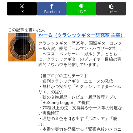
X
Facebook
LINE
コピー
この記事を書いた人
かーる（クラシックギター研究室 主宰）
クラシックギター歴35年、国際ギターコンク
ール入賞。愛器「ヘルマン・ハウザー2世」、
「ヘスス・ベレサール・ガルシア」ととも
に、クラシックギターのプレイヤー目線の実
践的ノウハウを発信しています。
【当ブログの主なテーマ】
・週刊クラシックギターニュースの発信
・無料かつ安全な「AIクラシックギターソム
リエ」の提供
・弦の交換履歴・レビュー履歴管理アプリ
「ReString Logger」の提供
・70種以上の弦、支持具やケース等の忖度な
い実機検証
・理想の音色を引き出す「爪のケア」「脱
力」
・本番で実力を発揮する「緊張克服のメカニ