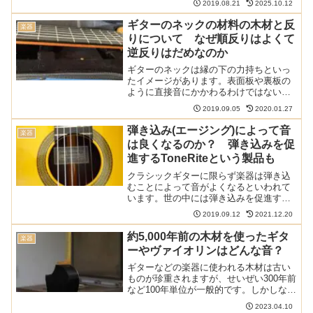
2019.08.21
2025.10.12
た。 このサイトのクラシックギターの材
料や楽器その物に関する記事は以下の記
ギターのネックの材料の木材と反
楽器
事でまとめてあります:...
りについて なぜ順反りはよくて
逆反りはだめなのか
ギターのネックは縁の下の力持ちといっ
たイメージがあります。表面板や裏板の
ように直接音にかかわるわけではない。
でも音には影響があるし、何よりネック
2019.09.05
2020.01.27
がないと楽器として成り立たない。そし
て、ギター本体の中で最も体で触れるパ
弾き込み(エージング)によって音
楽器
ーツです。そんなネックの...
は良くなるのか？ 弾き込みを促
進するToneRiteという製品も
クラシックギターに限らず楽器は弾き込
むことによって音がよくなるといわれて
います。世の中には弾き込みを促進する
ためのグッズも販売されているようで
2019.09.12
2021.12.20
す。なぜ弾き込みによって音が変化する
のでしょうか？ このサイトのクラシック
約5,000年前の木材を使ったギタ
楽器
ギターの材料や楽器その物...
ーやヴァイオリンはどんな音？
ギターなどの楽器に使われる木材は古い
ものが珍重されますが、せいぜい300年前
など100年単位が一般的です。しかしなが
ら、世の中には約5,000年前という桁違い
2023.04.10
の木材を使ったギターやヴァイオリンが