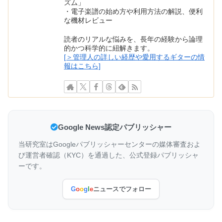
ズム」
・電子楽譜の始め方や利用方法の解説、便利
な機材レビュー
読者のリアルな悩みを、長年の経験から論理
的かつ科学的に紐解きます。
[＞管理人の詳しい経歴や愛用するギターの情
報はこちら]
Google News認定パブリッシャー
当研究室はGoogleパブリッシャーセンターの媒体審査およ
び運営者確認（KYC）を通過した、公式登録パブリッシャ
ーです。
G
o
o
g
l
e
ニュースでフォロー