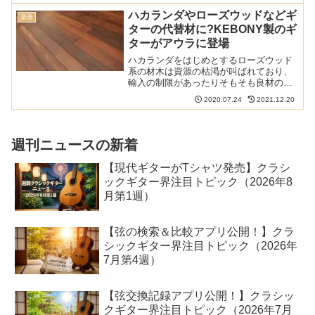
存在します。一体どんな音がするのでし
ハカランダやローズウッドなどギ
楽器
ょうか？ ...
ターの代替材に?KEBONY製のギ
ターがアウラに登場
ハカランダをはじめとするローズウッド
系の材木は資源の枯渇が叫ばれており、
輸入の制限があったりそもそも良材の入
手が難しくなってきています。
2020.07.24
2021.12.20
KEBONY（ケボニー）といわれる木材は
柔らかい木材を安全に硬い木材に加工し
たもの。これを代替材として使...
週刊ニュースの新着
【現代ギターがTシャツ発売】クラシ
ックギター界注目トピック（2026年8
月第1週）
【弦の検索＆比較アプリ公開！】クラ
シックギター界注目トピック（2026年
7月第4週）
【弦交換記録アプリ公開！】クラシッ
クギター界注目トピック（2026年7月