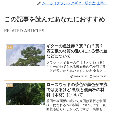
かーる（クラシックギター研究室 主宰）
この記事を読んだあなたにおすすめ
RELATED ARTICLES
ギターの色は赤？茶？白？黄？
楽器
表面板の材質の違いによる音の差
などについて
クラシックギターの色は？といわれると
ギターの顔でもある表面板の色を答える
ことが多いかと思います。いわゆるクラ
シックギターの色というと赤、白、黄色
2019.08.20
2026.05.25
といったところですが、それぞれ何が違
うのでしょうか。 このサイトのクラシッ
ローズウッドの茶色や黒色が主流
楽器
クギターの材料や楽器そ...
ではあるけど 裏板と側面板の材
料（木材）について
前回の表面板に続いて今回は裏板と側面
板に使われる木の材料についてです。表
面板も紛らわしかったですが、裏板も負
けず劣らずややこしいところがありまし