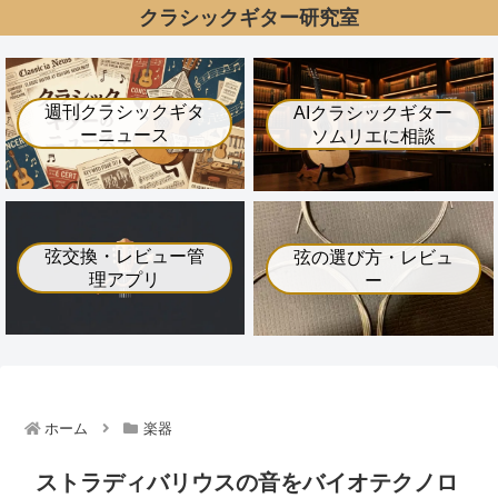
クラシックギター研究室
週刊クラシックギタ
AIクラシックギター
ーニュース
ソムリエに相談
弦交換・レビュー管
弦の選び方・レビュ
理アプリ
ー
ホーム
楽器
ストラディバリウスの音をバイオテクノロ