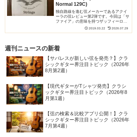
Normal 129C)
独自路線を進む弦メーカーであるアクイ
ーラの弦レビュー第2弾です。今回は「サ
ファイア」の意味を持つザッフィーロ
(Zaffiro)です。ノーマルテンションです。
2019.03.22
2026.07.29
以下の記事で本ブログの弦のレビュー/感
想/情報記事をまとめていますまた、アク
イーラの...
週刊ニュースの新着
【サバレスが新しい弦を発売？】クラ
シックギター界注目トピック（2026年
8月第2週）
【現代ギターがTシャツ発売】クラシ
ックギター界注目トピック（2026年8
月第1週）
【弦の検索＆比較アプリ公開！】クラ
シックギター界注目トピック（2026年
7月第4週）