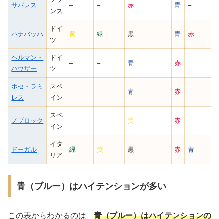
サバレス
–
–
赤
青
–
ンス
ドイ
ハナバッハ
黄
緑
黒
青
赤
ツ
ヘルマン・
ドイ
–
–
青
赤
ハウザー
ツ
ホセ・ラミ
スペ
–
–
青
赤
–
レス
イン
スペ
ノブロック
–
–
黄
赤
イン
イタ
ドーガル
緑
黄
黒
赤
青
リア
青（ブルー）はハイテンションが多い
この表からわかるのは、
青（ブルー）はハイテンションの