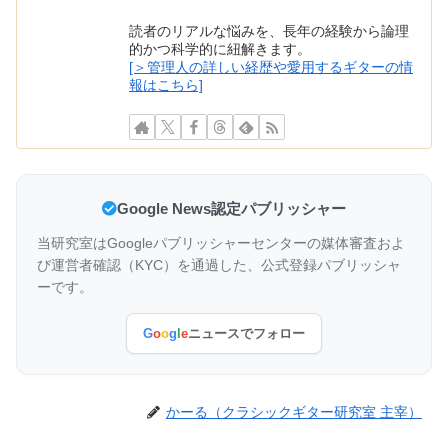
読者のリアルな悩みを、長年の経験から論理
的かつ科学的に紐解きます。
[＞管理人の詳しい経歴や愛用するギターの情
報はこちら]
Google News認定パブリッシャー
当研究室はGoogleパブリッシャーセンターの媒体審査およ
び運営者確認（KYC）を通過した、公式登録パブリッシャ
ーです。
G
o
o
g
l
e
ニュースでフォロー
かーる（クラシックギター研究室 主宰）