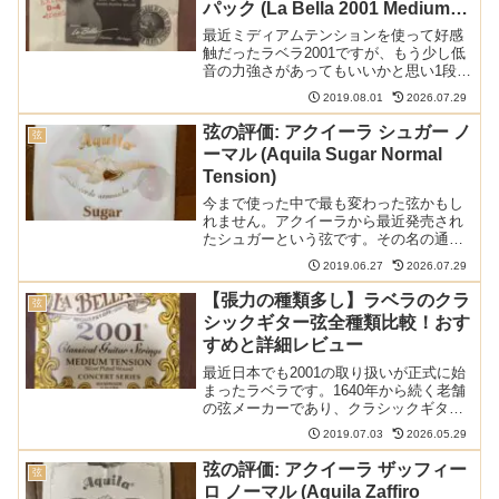
パック (La Bella 2001 Medium
Hard Tension Value 10 Pak)
最近ミディアムテンションを使って好感
触だったラベラ2001ですが、もう少し低
音の力強さがあってもいいかと思い1段階
上のミディアムハードテンションを買っ
2019.08.01
2026.07.29
てみました。いろいろ調べてみると、バ
リュー10パックというまとめ買いで安い
弦の評価: アクイーラ シュガー ノ
弦
製品があることを...
ーマル (Aquila Sugar Normal
Tension)
今まで使った中で最も変わった弦かもし
れません。アクイーラから最近発売され
たシュガーという弦です。その名の通
り、なんとサトウキビからできた素材を
2019.06.27
2026.07.29
使った弦です。見た目にも音にもかなり
のインパクトがある弦です。以下の記事
【張力の種類多し】ラベラのクラ
弦
で本ブログの弦のレビュー/...
シックギター弦全種類比較！おす
すめと詳細レビュー
最近日本でも2001の取り扱いが正式に始
まったラベラです。1640年から続く老舗
の弦メーカーであり、クラシックギター
向けにもいろいろな弦を出しているので
2019.07.03
2026.05.29
まとめてみました。 以下の記事で本サイ
トの弦のレビュー（70種類上）や感想、
弦の評価: アクイーラ ザッフィー
弦
情報記事をま...
ロ ノーマル (Aquila Zaffiro