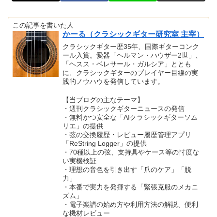
この記事を書いた人
かーる（クラシックギター研究室 主宰）
クラシックギター歴35年、国際ギターコンク
ール入賞。愛器「ヘルマン・ハウザー2世」、
「ヘスス・ベレサール・ガルシア」ととも
に、クラシックギターのプレイヤー目線の実
践的ノウハウを発信しています。
【当ブログの主なテーマ】
・週刊クラシックギターニュースの発信
・無料かつ安全な「AIクラシックギターソム
リエ」の提供
・弦の交換履歴・レビュー履歴管理アプリ
「ReString Logger」の提供
・70種以上の弦、支持具やケース等の忖度な
い実機検証
・理想の音色を引き出す「爪のケア」「脱
力」
・本番で実力を発揮する「緊張克服のメカニ
ズム」
・電子楽譜の始め方や利用方法の解説、便利
な機材レビュー