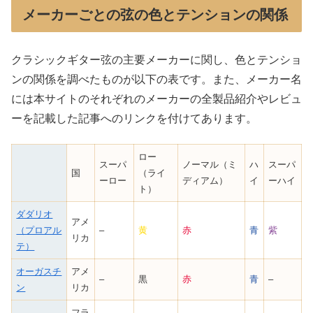
メーカーごとの弦の色とテンションの関係
クラシックギター弦の主要メーカーに関し、色とテンショ
ンの関係を調べたものが以下の表です。また、メーカー名
には本サイトのそれぞれのメーカーの全製品紹介やレビュ
ーを記載した記事へのリンクを付けてあります。
ロー
スーパ
ノーマル（ミ
ハ
スーパ
国
（ライ
ーロー
ディアム）
イ
ーハイ
ト）
ダダリオ
アメ
（プロアル
–
黄
赤
青
紫
リカ
テ）
オーガスチ
アメ
–
黒
赤
青
–
ン
リカ
フラ