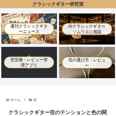
クラシックギター研究室
週刊クラシックギタ
AIクラシックギター
ーニュース
ソムリエに相談
弦交換・レビュー管
弦の選び方・レビュ
理アプリ
ー
ホーム
弦
クラシックギター弦のテンションと色の関