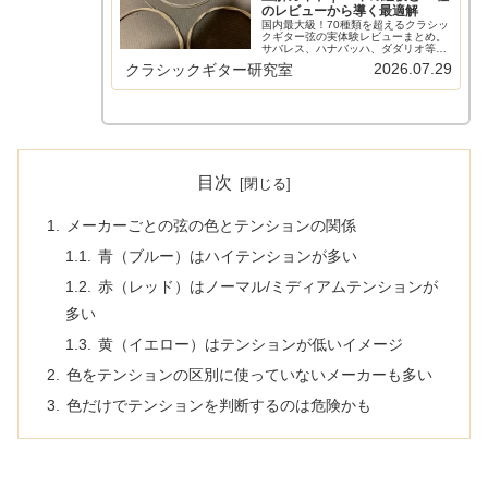
のレビューから導く最適解
国内最大級！70種類を超えるクラシッ
クギター弦の実体験レビューまとめ。
サバレス、ハナバッハ、ダダリオ等の
主要メーカーから希少なスペイン弦ま
2026.07.29
クラシックギター研究室
で網羅。比較早見表やショートカット
リンクで、気になる弦の評価へすぐ辿
り着けます。弦選びに迷う全てのギタ
リスト必見の保存版ガイド。
目次
メーカーごとの弦の色とテンションの関係
青（ブルー）はハイテンションが多い
赤（レッド）はノーマル/ミディアムテンションが
多い
黄（イエロー）はテンションが低いイメージ
色をテンションの区別に使っていないメーカーも多い
色だけでテンションを判断するのは危険かも