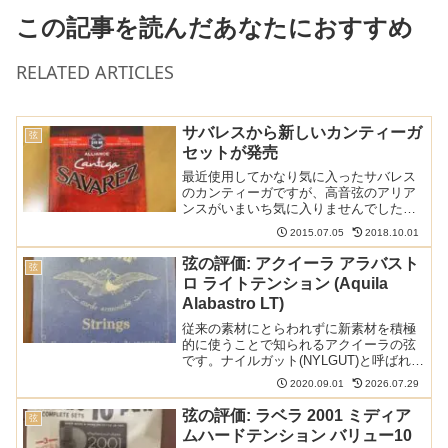
この記事を読んだあなたにおすすめ
RELATED ARTICLES
サバレスから新しいカンティーガ
弦
セットが発売
最近使用してかなり気に入ったサバレス
のカンティーガですが、高音弦のアリア
ンスがいまいち気に入りませんでした。
ただ、3弦はなりやすくて割とよかった気
2015.07.05
2018.10.01
がします。そんな需要が多かったのか、
新しいセットが発売されました。サバレ
弦の評価: アクイーラ アラバスト
弦
ス・クリエイション・カ...
ロ ライトテンション (Aquila
Alabastro LT)
従来の素材にとらわれずに新素材を積極
的に使うことで知られるアクイーラの弦
です。ナイルガット(NYLGUT)と呼ばれる
この素材はガット(羊腸)弦を人工的に再現
2020.09.01
2026.07.29
したものなのだとか。なかなか興味深い
です。以下の記事で本ブログの弦のレビ
弦の評価: ラベラ 2001 ミディア
弦
ュー/感想/...
ムハードテンション バリュー10