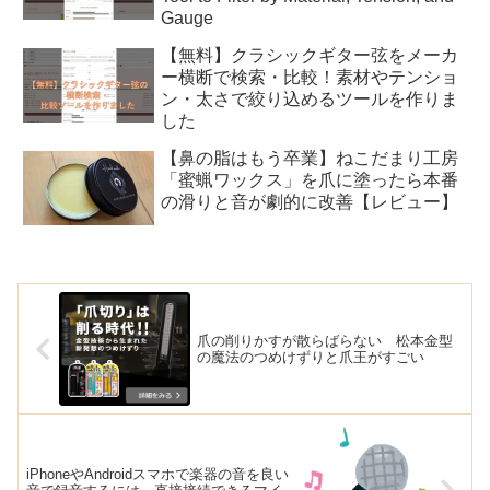
Gauge
【無料】クラシックギター弦をメーカ
ー横断で検索・比較！素材やテンショ
ン・太さで絞り込めるツールを作りま
した
【鼻の脂はもう卒業】ねこだまり工房
「蜜蝋ワックス」を爪に塗ったら本番
の滑りと音が劇的に改善【レビュー】
爪の削りかすが散らばらない 松本金型
の魔法のつめけずりと爪王がすごい
iPhoneやAndroidスマホで楽器の音を良い