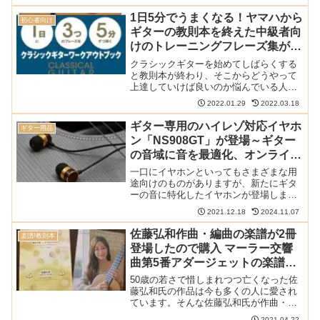
に出すことに。その経緯と使った業者に
ついて解説します。本サイトの電子楽譜
1日5分でうまくなる！ヤマハから
初心者向け
に関する記事は以下でまと...
ギターの教則本を終えた中級者向
けのトレーニングフレーズ集が発
売
クラシックギターを始めてしばらくする
と教則本が終わり、そこからどうやって
上達していけば良いのか悩んでいる人も
いるのではないでしょうか。また、なか
2022.01.29
2022.03.18
なかギターを弾く時間を取れず腕がなか
なか上がらないという人もいるでしょ
ギター専用のハイレゾ対応イヤホ
ギター用品
う。そんな人のため、ヤマハ...
ン「NS908GT」が登場～ギター
の音域に音を最適化、オンライン
レッスンにいかが？
一口にイヤホンといってもさまざまな用
途向けのものがありますが、新たにギタ
ーの音に特化したイヤホンが登場しまし
た。ナガオカの「NS908GT」には島村楽
2021.12.18
2024.11.07
器と共同で、ギターの音域に合わせたチ
ューニングがおこなわれています。ギタ
佐藤弘和作曲・編曲の楽譜が2冊
楽譜/教則本
ーの音域に最適化し...
登場したので購入 マーラー交響
曲第5番アダージェットの楽譜を
収録
50歳の若さで惜しまれつつ亡くなった佐
藤弘和氏の作品は今も多くの人に愛され
ています。そんな佐藤弘和氏が作曲・編
曲した楽譜が2冊続けてリリースされたの
2021.04.22