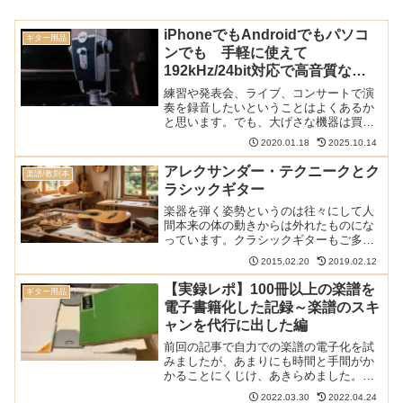
iPhoneでもAndroidでもパソコ
ギター用品
ンでも 手軽に使えて
192kHz/24bit対応で高音質な
AKG Lyra が発売
練習や発表会、ライブ、コンサートで演
奏を録音したいということはよくあるか
と思います。でも、大げさな機器は買い
たくないし持ち運びも不便。何より使い
2020.01.18
2025.10.14
こなす自信がないけどいい音質で演奏を
残したい。そんな人にはAKGから発売さ
アレクサンダー・テクニークとク
楽譜/教則本
れるLyraがお勧めで...
ラシックギター
楽器を弾く姿勢というのは往々にして人
間本来の体の動きからは外れたものにな
っています。クラシックギターもご多分
に漏れず腰などに負担がかかります。こ
2015.02.20
2019.02.12
れを、人間の体のつくりから考えていか
にして弾きやすくするかということを考
【実録レポ】100冊以上の楽譜を
ギター用品
えているのがアレクサンダ...
電子書籍化した記録～楽譜のスキ
ャンを代行に出した編
前回の記事で自力での楽譜の電子化を試
みましたが、あまりにも時間と手間がか
かることにくじけ、あきらめました。そ
こで残りの楽譜をスキャン代行サービス
2022.03.30
2022.04.24