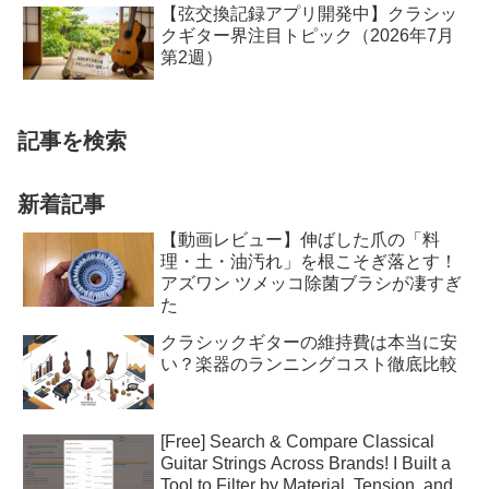
【弦交換記録アプリ開発中】クラシッ
クギター界注目トピック（2026年7月
第2週）
記事を検索
新着記事
【動画レビュー】伸ばした爪の「料
理・土・油汚れ」を根こそぎ落とす！
アズワン ツメッコ除菌ブラシが凄すぎ
た
クラシックギターの維持費は本当に安
い？楽器のランニングコスト徹底比較
[Free] Search & Compare Classical
Guitar Strings Across Brands! I Built a
Tool to Filter by Material, Tension, and