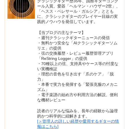
クラシックギター歴35年、国際ギターコンク
ール入賞。愛器「ヘルマン・ハウザー2世」、
「ヘスス・ベレサール・ガルシア」ととも
に、クラシックギターのプレイヤー目線の実
践的ノウハウを発信しています。
【当ブログの主なテーマ】
・週刊クラシックギターニュースの発信
・無料かつ安全な「AIクラシックギターソム
リエ」の提供
・弦の交換履歴・レビュー履歴管理アプリ
「ReString Logger」の提供
・70種以上の弦、支持具やケース等の忖度な
い実機検証
・理想の音色を引き出す「爪のケア」「脱
力」
・本番で実力を発揮する「緊張克服のメカニ
ズム」
・電子楽譜の始め方や利用方法の解説、便利
な機材レビュー
読者のリアルな悩みを、長年の経験から論理
的かつ科学的に紐解きます。
[＞管理人の詳しい経歴や愛用するギターの情
報はこちら]