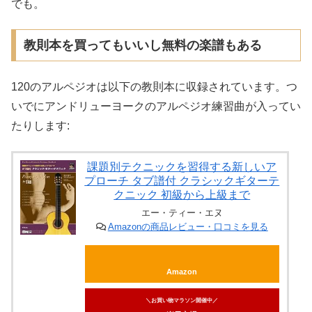
でも。
教則本を買ってもいいし無料の楽譜もある
120のアルペジオは以下の教則本に収録されています。つ
いでにアンドリューヨークのアルペジオ練習曲が入ってい
たりします:
課題別テクニックを習得する新しいア
プローチ タブ譜付 クラシックギターテ
クニック 初級から上級まで
エー・ティー・エヌ
Amazonの商品レビュー・口コミを見る
Amazon
＼お買い物マラソン開催中／