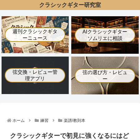
クラシックギター研究室
週刊クラシックギタ
AIクラシックギター
ーニュース
ソムリエに相談
弦交換・レビュー管
弦の選び方・レビュ
理アプリ
ー
ホーム
練習
楽譜/教則本
クラシックギターで初見に強くなるにはど