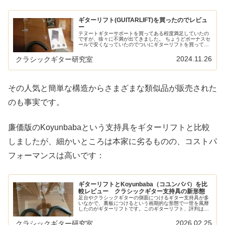
ギターリフト(GUITARLIFT)を買ったのでレビュ
ー
テヌートギターサポートを買ってある程度満足していたの
ですが、徐々に不満が出てきました。 ちょうどボーナスセ
ールで安くなっていたのでついにギターリフトを買ってみ
ることに。 評判通り完成度の高いギターサポートでした。
2024.11.26
クラシックギター研究室
その人気と簡単な構造からさまざまな類似品が販売された
のも事実です。
廉価版のKoyunbabaという支持具をギターリフトと比較
しましたが、細かいところは本家に劣るものの、コストパ
フォーマンスは高いです：
ギターリフトとKoyunbaba（コユンババ）を比
較レビュー クラシックギター支持具の新形態
足台やクラシックギターの側面につけるギター支持具が多
いなかで、裏板につけるという画期的な形態で一世を風靡
したのがギターリフトです。このギターリフト、評判はい
いのですがちょっと高いのが難点でした。これに対して、
ギターリフトの半額以下の価格で登...
2026.02.25
クラシックギター研究室