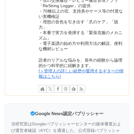
・弦の交換履歴・レビュー履歴管理アプリ
「ReString Logger」の提供
・70種以上の弦、支持具やケース等の忖度な
い実機検証
・理想の音色を引き出す「爪のケア」「脱
力」
・本番で実力を発揮する「緊張克服のメカニ
ズム」
・電子楽譜の始め方や利用方法の解説、便利
な機材レビュー
読者のリアルな悩みを、長年の経験から論理
的かつ科学的に紐解きます。
[＞管理人の詳しい経歴や愛用するギターの情
報はこちら]
Google News認定パブリッシャー
当研究室はGoogleパブリッシャーセンターの媒体審査およ
び運営者確認（KYC）を通過した、公式登録パブリッシャ