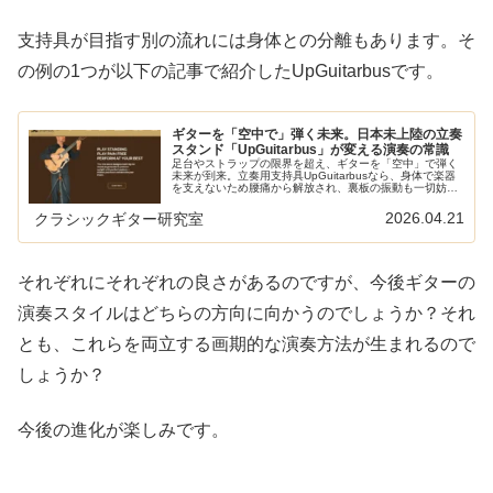
支持具が目指す別の流れには身体との分離もあります。そ
の例の1つが以下の記事で紹介したUpGuitarbusです。
ギターを「空中で」弾く未来。日本未上陸の立奏
スタンド「UpGuitarbus」が変える演奏の常識
足台やストラップの限界を超え、ギターを「空中」で弾く
未来が到来。立奏用支持具UpGuitarbusなら、身体で楽器
を支えないため腰痛から解放され、裏板の振動も一切妨げ
ません。音響物理学に基づいた最新デバイスのメリット
と、日本からの入手方法について考察します。
2026.04.21
クラシックギター研究室
それぞれにそれぞれの良さがあるのですが、今後ギターの
演奏スタイルはどちらの方向に向かうのでしょうか？それ
とも、これらを両立する画期的な演奏方法が生まれるので
しょうか？
今後の進化が楽しみです。