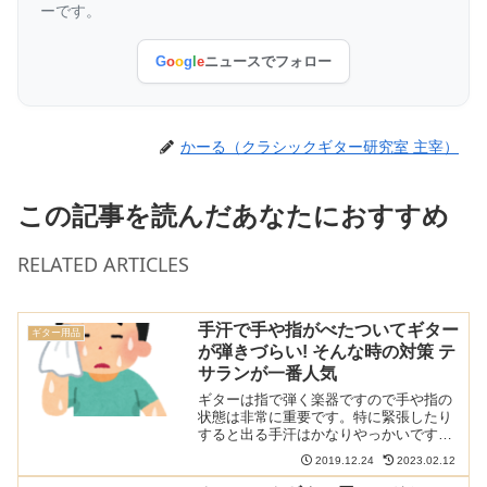
ーです。
G
o
o
g
l
e
ニュースでフォロー
かーる（クラシックギター研究室 主宰）
この記事を読んだあなたにおすすめ
RELATED ARTICLES
手汗で手や指がべたついてギター
ギター用品
が弾きづらい! そんな時の対策 テ
サランが一番人気
ギターは指で弾く楽器ですので手や指の
状態は非常に重要です。特に緊張したり
すると出る手汗はかなりやっかいです。
指先がベタベタするといつもと弾き心地
2019.12.24
2023.02.12
が異なり、さらに緊張が増してしまいま
す。そんな手汗を対策するためのグッズ