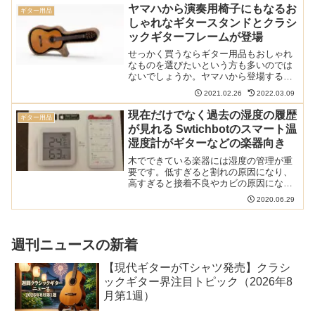
向けの高音質通話モードを実装したとい
ヤマハから演奏用椅子にもなるお
ギター用品
うニュースが。ど...
しゃれなギタースタンドとクラシ
ックギターフレームが登場
せっかく買うならギター用品もおしゃれ
なものを選びたいという方も多いのでは
ないでしょうか。ヤマハから登場する
「solo」と「classic」はそんな方にピッ
2021.02.26
2022.03.09
タリなギタースタンドとクラシックギタ
ーフレームです。クラシックギター用ケ
現在だけでなく過去の湿度の履歴
ギター用品
ースについては...
が見れる Swtichbotのスマート温
湿度計がギターなどの楽器向き
木でできている楽器には湿度の管理が重
要です。低すぎると割れの原因になり、
高すぎると接着不良やカビの原因になり
ます。しかしながら、人間が見れるのは
2020.06.29
ある一瞬の湿度のみ。人間が24時間ずっ
と監視しているわけにはいきません。
Switchbotの温湿...
週刊ニュースの新着
【現代ギターがTシャツ発売】クラシ
ックギター界注目トピック（2026年8
月第1週）