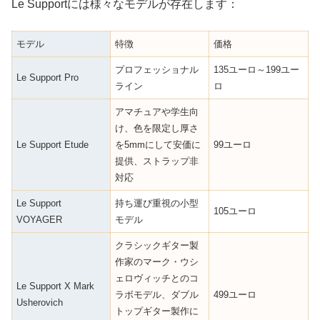
Le Supportには様々なモデルが存在します：
モデル
特徴
価格
プロフェッショナル
135ユーロ～199ユー
Le Support Pro
ライン
ロ
アマチュアや学生向
け、色を限定し厚さ
Le Support Etude
を5mmにして安価に
99ユーロ
提供、ストラップ非
対応
Le Support
持ち運び重視の小型
105ユーロ
VOYAGER
モデル
クラシックギター製
作家のマーク・ウシ
ェロヴィッチとのコ
Le Support X Mark
ラボモデル、ダブル
499ユーロ
Usherovich
トップギター製作に