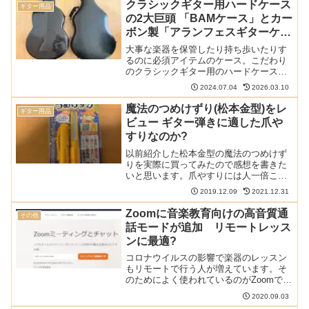
クラシックギター用ハードケース
ギター用品
を紹介します。緊張すると...
の2大巨頭 「BAMケース」とカー
ボン製「アランフェスギターケー
ス」を比べてみた
大事な楽器を保管したり持ち歩いたりす
るのに必須アイテムのケース。こだわり
のクラシックギター用のハードケースの2
大巨頭といえば「BAMケース」とカーボ
2024.07.04
2026.03.10
ン製の「アランフェスギターケース」で
す。これら2つを実際に手に入れましたの
魔法のつめけずり(松本金型)をレ
ギター用品
で、比較しながらど...
ビュー ギター弾きに適した爪や
すりなのか?
以前紹介した松本金型の魔法のつめけず
りを実際に買ってみたので感想を書きた
いと思います。爪やすりには人一倍こだ
わりのあるギター弾きから見たこの製品
2019.12.09
2021.12.31
の特長や使いどころも書いていきます。
このサイト内の爪に関する他の記事はこ
Zoomに音楽教育向けの高音質通
その他
ちらを参照ください: ...
話モードが追加 リモートレッス
ンに最適?
コロナウイルスの影響で楽器のレッスン
もリモートで行う人が増えています。そ
のためによく使われているのがZoomです
が音質がいまいちという感想が多いのが
2020.09.03
難点でした。そんな中、Zoomが音楽教育