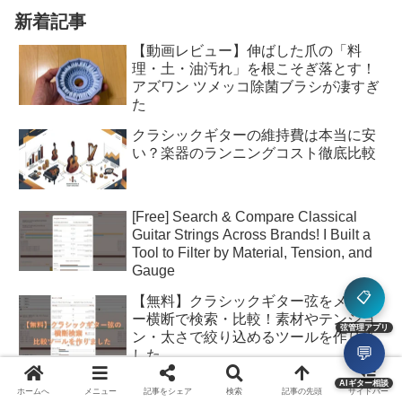
新着記事
【動画レビュー】伸ばした爪の「料
理・土・油汚れ」を根こそぎ落とす！
アズワン ツメッコ除菌ブラシが凄すぎ
た
クラシックギターの維持費は本当に安
い？楽器のランニングコスト徹底比較
[Free] Search & Compare Classical
Guitar Strings Across Brands! I Built a
Tool to Filter by Material, Tension, and
Gauge
📋
【無料】クラシックギター弦をメーカ
ー横断で検索・比較！素材やテンショ
弦管理アプリ
ン・太さで絞り込めるツールを作りま
💬
した
【鼻の脂はもう卒業】ねこだまり工房
AIギター相談
ホームへ
メニュー
記事をシェア
検索
記事の先頭
サイドバー