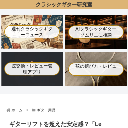
クラシックギター研究室
週刊クラシックギタ
AIクラシックギター
ーニュース
ソムリエに相談
弦交換・レビュー管
弦の選び方・レビュ
理アプリ
ー
ホーム
ギター用品
ギターリフトを超えた安定感？「Le