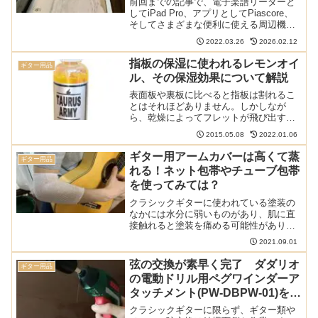
前回までの記事で、電子楽譜リーダーと
してiPad Pro、アプリとしてPiascore、
そしてさまざまな便利に使える周辺機器
を揃えました。今回はいよいよ肝心の楽
2022.03.26
2026.02.12
譜の電子化について、実体験を書きたい
と思います。本サイトの電子楽譜に関す
指板の保湿に使われるレモンオイ
ギター用品
る記事は...
ル、その保湿効果について解説
表面板や裏板に比べると指板は割れるこ
とはそれほどありません。しかしなが
ら、乾燥によってフレットが飛び出すな
どいろいろと弊害があります。レモンオ
2015.05.08
2022.01.06
イルを使うと指板の乾燥を抑えることが
できます。 クラシックギターのメンテナ
ギター用アームカバーは高くて蒸
ギター用品
ンスに関する記事は以下の...
れる！ネット包帯やチューブ包帯
を使ってみては？
クラシックギターに使われている塗装の
なかには水分に弱いものがあり、肌に直
接触れると塗装を痛める可能性がありま
す。このため、夏などの半そでの衣服を
2021.09.01
着用する季節にはアームカバーを使用し
ている方もいらっしゃることでしょう。
弦の交換が素早く完了 ダダリオ
ギター用品
ただ、ギター用のアームカ...
の電動ドリル用ペグワインダーア
タッチメント(PW-DBPW-01)を試
す
クラシックギターに限らず、ギター類や