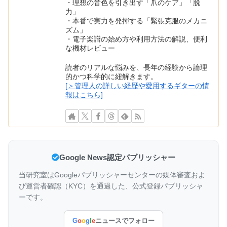
・理想の音色を引き出す「爪のケア」「脱
力」
・本番で実力を発揮する「緊張克服のメカニ
ズム」
・電子楽譜の始め方や利用方法の解説、便利
な機材レビュー
読者のリアルな悩みを、長年の経験から論理
的かつ科学的に紐解きます。
[＞管理人の詳しい経歴や愛用するギターの情
報はこちら]
Google News認定パブリッシャー
当研究室はGoogleパブリッシャーセンターの媒体審査およ
び運営者確認（KYC）を通過した、公式登録パブリッシャ
ーです。
G
o
o
g
l
e
ニュースでフォロー