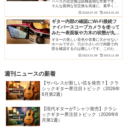
ベースの弦交換は結構面倒な作業です。
そんな面倒な弦交換を高速に、素早く、
楽にできる電動のペグワインダーを試し
2018.07.20
2023.01.20
てみました。ただし、専用品ではなく普
通の電動ドリルとの組み合わせです。実
ギター内部の確認にWi-Fi接続フ
ギター用品
際に動かしている動画もア...
ァイバースコープカメラを使って
みた〜表面板や力木の状態が丸わ
かり、ホールに落としたものを拾
ギターの美しい音色や音量に欠かせない
うのにも
ホールですが、穴が小さいので肉眼で内
部を確認するのは難しいです。このため
表面板や裏板、側面板の割れを確認した
2023.01.09
2023.11.09
り、力木の状態を確認したくてもなんと
なく叩いて変な音がしないか確認する程
度なのではないでしょうか...
週刊ニュースの新着
【サバレスが新しい弦を発売？】クラ
シックギター界注目トピック（2026年
8月第2週）
【現代ギターがTシャツ発売】クラシ
ックギター界注目トピック（2026年8
月第1週）