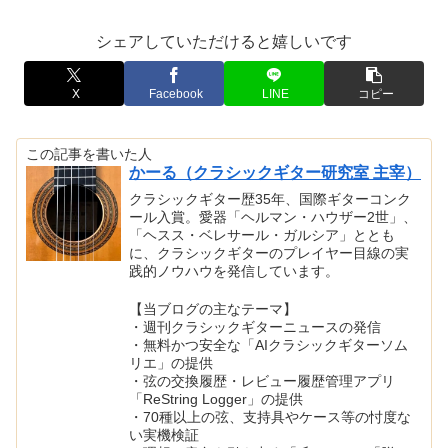
シェアしていただけると嬉しいです
X
Facebook
LINE
コピー
この記事を書いた人
かーる（クラシックギター研究室 主宰）
クラシックギター歴35年、国際ギターコンク
ール入賞。愛器「ヘルマン・ハウザー2世」、
「ヘスス・ベレサール・ガルシア」ととも
に、クラシックギターのプレイヤー目線の実
践的ノウハウを発信しています。
【当ブログの主なテーマ】
・週刊クラシックギターニュースの発信
・無料かつ安全な「AIクラシックギターソム
リエ」の提供
・弦の交換履歴・レビュー履歴管理アプリ
「ReString Logger」の提供
・70種以上の弦、支持具やケース等の忖度な
い実機検証