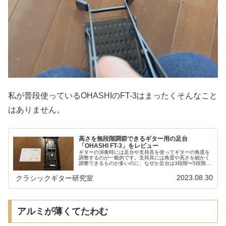
私が普段使っているOHASHIのFT-3はまったくそんなこと
はありません。
高さを無段階調節できるギター用の足台
「OHASHI FT-3」をレビュー
ギターの演奏時には足台や支持具を使ってギターの角度を
調整するのが一般的です。支持具には角度や高さを細かく
調整できるものが多いのに、なぜか足台は3段階〜5段階程
度しか調整できないものばかりなのを不思議に感じたこと
はないでしょうか？この状況を打...
2023.08.30
クラシックギター研究室
アルミが薄くてたわむ