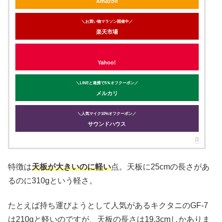
Amazon
＼お買い物マラソン開催中／
楽天市場
Yahoo!
＼LINEと連携で5％オフクーポン／
メルカリ
＼人気マイク10%オフクーポン／
サウンドハウス
特徴は
天板が大きい
のに
軽い
点。天板に25cmの長さがあ
るのに310gという軽さ。
たとえば持ち運びようとして人気があるキクタニのGF-7
は210gと軽いのですが、天板の長さは19.3cmしかありま