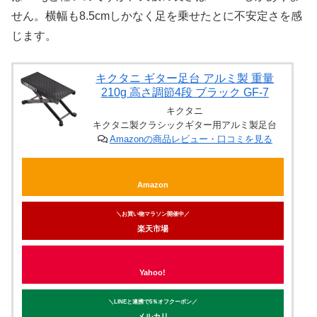
せん。横幅も8.5cmしかなく足を乗せたとに不安定さを感
じます。
キクタニ ギター足台 アルミ製 重量
210g 高さ調節4段 ブラック GF-7
キクタニ
キクタニ製クラシックギター用アルミ製足台
Amazonの商品レビュー・口コミを見る
Amazon
＼お買い物マラソン開催中／
楽天市場
Yahoo!
＼LINEと連携で5％オフクーポン／
メルカリ