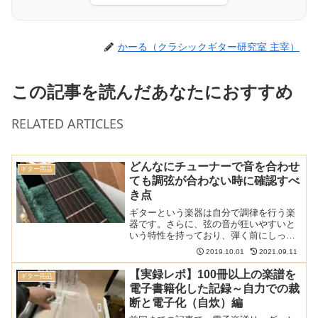
かーる（クラシックギター研究室 主宰）
この記事を読んだあなたにおすすめ
RELATED ARTICLES
どんなにチューナーで音を合わせ
ギター用品
ても調弦が合わない時に確認すべ
き点
ギターという楽器は自分で調律を行う楽
器です。さらに、弦の音が狂いやすいと
いう特性を持っており、弾く前にしっか
りと自分で調弦する必要があります。
2019.10.01
2021.09.11
が、どんなに頑張って調弦しても和音が
美しく響かない時が。。。そんな時に確
【実録レポ】100冊以上の楽譜を
ギター用品
認すべき項目を紹介します。...
電子書籍化した記録～自力での裁
断と電子化（自炊）編