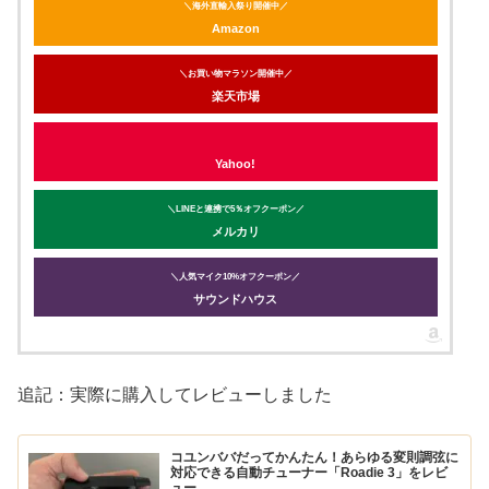
＼海外直輸入祭り開催中／
Amazon
＼お買い物マラソン開催中／
楽天市場
Yahoo!
＼LINEと連携で5％オフクーポン／
メルカリ
＼人気マイク10%オフクーポン／
サウンドハウス
追記：実際に購入してレビューしました
コユンババだってかんたん！あらゆる変則調弦に
対応できる自動チューナー「Roadie 3」をレビ
ュー