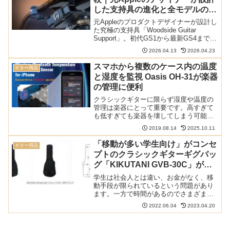
した支持具の進化と全モデルの違
いを解説
元Appleのプロダクトデザイナーが設計し
た究極の支持具「Woodside Guitar
Support」。初代GS1から最新GS4までの
進化の歴史と、PCL/PRO/LEVなど複雑な
2026.04.13
2026.04.23
現行モデルの違いを徹底解説。自分に最
適なモデルの選び方や旧型からのアップ
スマホから複数のケース内の温度
ギター用品
グレード方法まで網羅した決定版ガイド
と湿度を監視 Oasis OH-31が楽器
です。
の管理に便利
クラシックギターに限らず湿度や温度の
管理は楽器にとって重要です。高すぎて
も低すぎても楽器を壊してしまう可能性
がありますが、人間が24時間監視するこ
2019.08.14
2025.10.11
とは不可能です。Oasis(オアシス)のOH-
31ならスマホを使った自動的な管理およ
「移動が多い学生向け」がコンセ
ギター用品
び監視が可...
プトのクラシックギターギグバッ
グ「KIKUTANI GVB-30C」が登
場
学生は社会人とは違い、お金がなく、移
動手段が限られているという問題があり
ます。一方で時間があるのでさまざまな
ところでギターを弾くことが多く、移動
2022.06.04
2023.04.20
が多いです。そんな学生をターゲットに
したクラシックギター用ギグバッグ
「KIKUTANI GVB-...