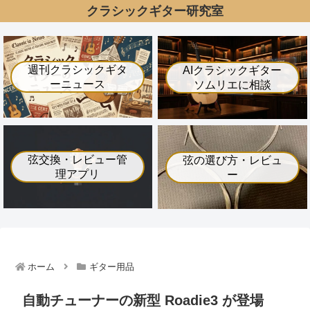
クラシックギター研究室
週刊クラシックギタ
AIクラシックギター
ーニュース
ソムリエに相談
弦交換・レビュー管
弦の選び方・レビュ
理アプリ
ー
ホーム
ギター用品
自動チューナーの新型 Roadie3 が登場