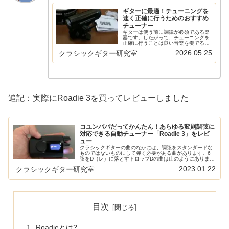
ギターに最適！チューニングを
速く正確に行うためのおすすめ
チューナー
ギターは使う前に調律が必須である楽
器です。したがって、チューニングを
正確に行うことは良い音楽を奏でるの
に必要です。とはいえ、あまり時間を
2026.05.25
クラシックギター研究室
かけるのも考え物です。そんなギター
のチューニングにあった個性的な面白
いチューナーをまとめてみました。正
確...
追記：実際にRoadie 3を買ってレビューしました
コユンババだってかんたん！あらゆる変則調弦に
対応できる自動チューナー「Roadie 3」をレビ
ュー
クラシックギターの曲のなかには、調弦をスタンダードな
ものではないものにして弾く必要がある曲があります。6
弦をD（レ）に落とすドロップDの曲は山のようにあります
し、ドメニコーニのコユンババに至っては1弦以外すべて
2023.01.22
クラシックギター研究室
調弦が変わります。そのような変...
目次
Roadieとは?