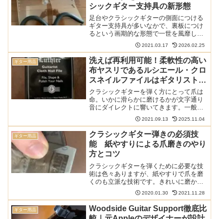
シックギター支持具の新形態
足台やクラシックギターの側面につける
ギター支持具が多いなかで、裏板につけ
るという画期的な形態で一世を風靡した
のがギターリフトです。このギターリフ
2021.03.17
2026.02.25
ト、評判はいいのですがちょっと高いの
が難点でした。これに対して、ギターリ
洗えば再利用可能！柔軟性の高い
ギター用品
フトの半額以下の価格で登...
布ヤスリであるルシエール・クロ
スネイルファイルはギタリストの
爪の細かいところまでしっかり磨
クラシックギターを弾く方にとって爪は
ける
命。いかに滑らかに磨けるかが文字通り
音にダイレクトに響いてきます。一般的
には紙やすりを使って磨くのですが、紙
2021.09.13
2025.11.04
やすりは消耗品のうえに、柔軟性が低い
のが難点。布ヤスリなら洗えば再利用で
クラシックギター弾きの必須技
ギター用品
きますし、布なので柔軟性...
能 紙やすりによる爪磨きのやり
方とコツ
クラシックギターを弾くために必要な技
術は色々ありますが、紙やすりで爪を磨
くのも立派な技術です。きれいに磨かれ
た爪でないと美しい音は出ません。しか
2020.01.30
2021.11.28
しながら、多くのギタリストは正しい紙
やすりの使い方をしているとは思えませ
Woodside Guitar Support徹底比
ギター用品
ん。この記事では紙やすり...
較｜元Appleのデザイナーが設計