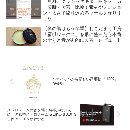
【無料】クラシックギター弦をメーカ
ー横断で検索・比較！素材やテンショ
ン・太さで絞り込めるツールを作りま
した
【鼻の脂はもう卒業】ねこだまり工房
「蜜蝋ワックス」を爪に塗ったら本番
の滑りと音が劇的に改善【レビュー】
ハナバッハから新しい高級弦 「1869」
が登場
メトロノームの音を聞く余裕がない人
に 体感型メトロノーム SEIKO BU10 な
ら体でリズムがわかる