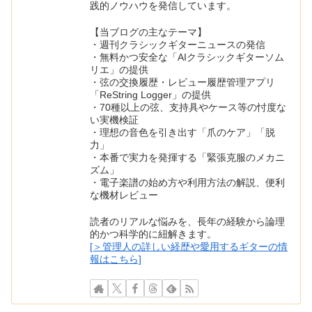
践的ノウハウを発信しています。
【当ブログの主なテーマ】
・週刊クラシックギターニュースの発信
・無料かつ安全な「AIクラシックギターソム
リエ」の提供
・弦の交換履歴・レビュー履歴管理アプリ
「ReString Logger」の提供
・70種以上の弦、支持具やケース等の忖度な
い実機検証
・理想の音色を引き出す「爪のケア」「脱
力」
・本番で実力を発揮する「緊張克服のメカニ
ズム」
・電子楽譜の始め方や利用方法の解説、便利
な機材レビュー
読者のリアルな悩みを、長年の経験から論理
的かつ科学的に紐解きます。
[＞管理人の詳しい経歴や愛用するギターの情
報はこちら]