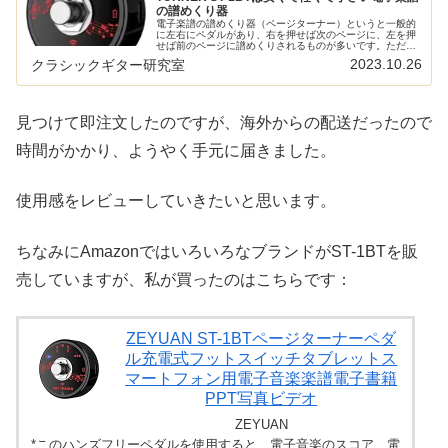
の譜めくり器
電子楽譜の譜めくり器（ページターナー）というと一般的
に左右にペダルがあり、右を押せば次のページに、左を押
せば前のページに譜めくりされるものが多いです。ただ、
2つのペダルが必要なだけに大きいのが難点。SKY
2023.10.26
クラシックギター研究室
TURNER ST-1BTはペダル...
見つけて即注文したのですが、海外からの配送だったので
時間がかかり、ようやく手元に届きました。
使用感をレビューしていきたいと思います。
ちなみにAmazonではいろいろなブランドがST-1BTを販
売していますが、私が買ったのはこちらです：
ZEYUAN ST-1BTページターナーペダ
ル充電式フットスイッチタブレットス
マートフォン用電子音楽楽譜電子書籍
PPT写真ビデオ
ZEYUAN
*このハンズフリーペダルを使用すると、電子音楽のスコア、電