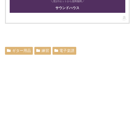
＼弦が1セットから送料無料／
サウンドハウス
ギター用品
練習
電子楽譜