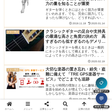
力の量を知ることが重要
ギターを弾くときにはとかく脱力が重要
といわれます。でも、完全に脱力してし
まったら弾けないし、どうすればいいの
かわからない人が多いかと思います。コ
2019.11.18
2020.01.14
ツは力を抜くことではなく、必要最小限
の力の量を知ることです。脱力について
クラシックギターの足台や支持具
ギター用品
はこちらのカテゴリの記事...
の最適な高さと角度の決め方 高
すぎるのも低すぎるのもデメリッ
トが大きい
クラシックギターを構えるときは一般的
にネックを高くして構えます。でも、人
によってネックの高さはバラバラ。。。
どうやったら自分にとって最適な高さや
2020.02.19
角度を決められるのでしょうか？ クラシ
ックギター用の足台や支持具の記事は以
大切な楽器の置き忘れ・紛失・盗
ギター用品
下のまとめ記事を参照く...
難に備えて 「TRE GPS楽器サー
ビス」でどこまでも追跡
📋
巣ごもり時間の増加とともに趣味として
楽器を始める人が増えているそうです。
弦管理アプリ
しかしながら、楽器はそれほど安いもの
ではなく、自動車よりも高いものもざら
💬
2021.02.08
2025.10.14
にあります。そんな貴重な楽器の置き忘
れ・紛失・盗難に備えるサービスを利用
最高のおすすめクラシックギター
AIギター相談
ギター用品
してみてはいかがでしょう...
ホームへ
メニュー
記事をシェア
検索
記事の先頭
サイドバー
用爪ヤスリはどれ？サウンドファ