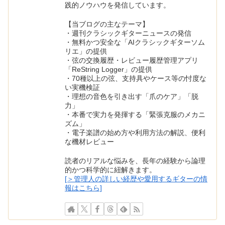
践的ノウハウを発信しています。
【当ブログの主なテーマ】
・週刊クラシックギターニュースの発信
・無料かつ安全な「AIクラシックギターソム
リエ」の提供
・弦の交換履歴・レビュー履歴管理アプリ
「ReString Logger」の提供
・70種以上の弦、支持具やケース等の忖度な
い実機検証
・理想の音色を引き出す「爪のケア」「脱
力」
・本番で実力を発揮する「緊張克服のメカニ
ズム」
・電子楽譜の始め方や利用方法の解説、便利
な機材レビュー
読者のリアルな悩みを、長年の経験から論理
的かつ科学的に紐解きます。
[＞管理人の詳しい経歴や愛用するギターの情
報はこちら]