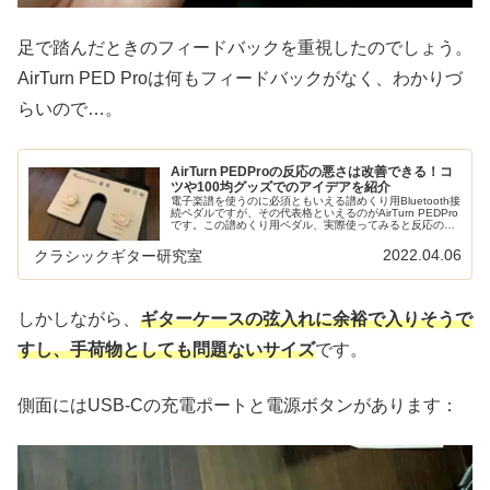
足で踏んだときのフィードバックを重視したのでしょう。
AirTurn PED Proは何もフィードバックがなく、わかりづ
らいので…。
AirTurn PEDProの反応の悪さは改善できる！コ
ツや100均グッズでのアイデアを紹介
電子楽譜を使うのに必須ともいえる譜めくり用Bluetooth接
続ペダルですが、その代表格といえるのがAirTurn PEDPro
です。この譜めくり用ペダル、実際使ってみると反応の悪
さにイライラすることが多く、あきらめて手放してしまっ
た人もい...
2022.04.06
クラシックギター研究室
しかしながら、
ギターケースの弦入れに余裕で入りそうで
すし、手荷物としても問題ないサイズ
です。
側面にはUSB-Cの充電ポートと電源ボタンがあります：