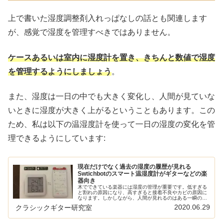
上で書いた湿度調整剤入れっぱなしの話とも関連します
が、感覚で湿度を管理すべきではありません。
ケースあるいは室内に湿度計を置き、きちんと数値で湿度
を管理するようにしましょう
。
また、湿度は一日の中でも大きく変化し、人間が見ていな
いときに湿度が大きく上がるということもあります。この
ため、私は以下の温湿度計を使って一日の湿度の変化を管
理できるようにしています:
現在だけでなく過去の湿度の履歴が見れる
Swtichbotのスマート温湿度計がギターなどの楽
器向き
木でできている楽器には湿度の管理が重要です。低すぎる
と割れの原因になり、高すぎると接着不良やカビの原因に
なります。しかしながら、人間が見れるのはある一瞬の湿
度のみ。人間が24時間ずっと監視しているわけにはいきま
2020.06.29
クラシックギター研究室
せん。Switchbotの温湿...