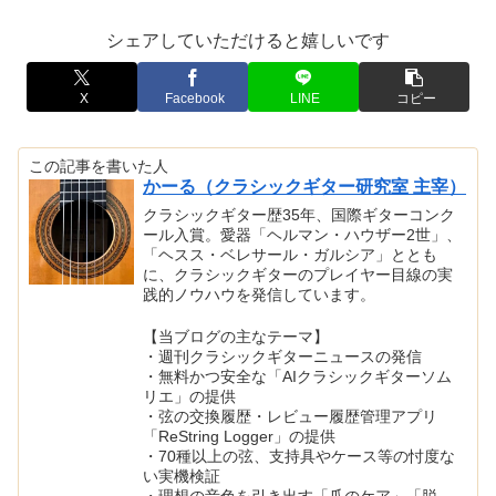
シェアしていただけると嬉しいです
X
Facebook
LINE
コピー
この記事を書いた人
かーる（クラシックギター研究室 主宰）
クラシックギター歴35年、国際ギターコンク
ール入賞。愛器「ヘルマン・ハウザー2世」、
「ヘスス・ベレサール・ガルシア」ととも
に、クラシックギターのプレイヤー目線の実
践的ノウハウを発信しています。
【当ブログの主なテーマ】
・週刊クラシックギターニュースの発信
・無料かつ安全な「AIクラシックギターソム
リエ」の提供
・弦の交換履歴・レビュー履歴管理アプリ
「ReString Logger」の提供
・70種以上の弦、支持具やケース等の忖度な
い実機検証