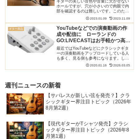
ギターの美しい音色や音量に欠かせない
うのにも
ホールですが、穴が小さいので肉眼で内
部を確認するのは難しいです。このため
表面板や裏板、側面板の割れを確認した
2023.01.09
2023.11.09
り、力木の状態を確認したくてもなんと
なく叩いて変な音がしないか確認する程
YouTubeなどでの演奏動画の作
ギター用品
度なのではないでしょうか...
成や配信に ローランドの
GO:LIVECASTはお手軽かつ高音
質に配信できるツール
最近ではYouTubeなどにクラシックギタ
ーの演奏動画をアップロードしている人
も多く、見る側も参考になります。しか
しながら、ただ演奏を録画しただけとい
2020.01.16
2026.03.05
うものも多く、いまいち視聴数が増えな
いということもあるかと思います。ロー
ランド(Rolan...
週刊ニュースの新着
【サバレスが新しい弦を発売？】クラ
シックギター界注目トピック（2026年
8月第2週）
【現代ギターがTシャツ発売】クラシ
ックギター界注目トピック（2026年8
月第1週）