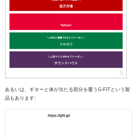
楽天市場
Yahoo!
＼LINEと連携で5％オフクーポン／
メルカリ
＼人気マイク10%オフクーポン／
サウンドハウス
あるいは、ギターと体が当たる部分を覆うG-FITという製
品もあります:
https://gfit.jp/