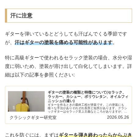
汗に注意
ギターを弾いているとどうしても汗ばんでくる季節です
が、
汗はギターの塗装を痛める可能性があります
。
特に高級ギターで使われるセラック塗装の場合、水分や湿
度に弱いため、塗装が溶け出して白化してしまいます。詳
細は以下の記事を参照ください:
ギターの塗装の種類と特徴について(セラック、
ラッカー、カシュー、ポリウレタン、オイルフィ
ニッシュの違い)
ギターを作るときの最終工程が塗装です。この塗装にも
様々な手法がありそれぞれ長所と短所があります。クラシ
ックギターはセラック至上主義なところがありますが、他
の塗装も決して悪いものではありません。 このサイトのク
2026.05.26
クラシックギター研究室
ラシックギターの材料や楽器その物...
これを防ぐには、まずは
ギターを弾き終わったらからぶき