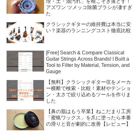
理・土・油汚れ」を根こそぎ落とす！
アズワン ツメッコ除菌ブラシが凄すぎ
た
クラシックギターの維持費は本当に安
い？楽器のランニングコスト徹底比較
[Free] Search & Compare Classical
Guitar Strings Across Brands! I Built a
Tool to Filter by Material, Tension, and
Gauge
【無料】クラシックギター弦をメーカ
ー横断で検索・比較！素材やテンショ
ン・太さで絞り込めるツールを作りま
した
【鼻の脂はもう卒業】ねこだまり工房
「蜜蝋ワックス」を爪に塗ったら本番
の滑りと音が劇的に改善【レビュー】