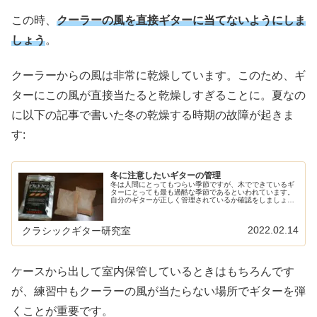
この時、
クーラーの風を直接ギターに当てないようにしま
しょう
。
クーラーからの風は非常に乾燥しています。このため、ギ
ターにこの風が直接当たると乾燥しすぎることに。夏なの
に以下の記事で書いた冬の乾燥する時期の故障が起きま
す:
冬に注意したいギターの管理
冬は人間にとってもつらい季節ですが、木でできているギ
ターにとっても最も過酷な季節であるといわれています。
自分のギターが正しく管理されているか確認をしましょ
う。 クラシックギターのメンテナンスに関する記事は以下
の記事にまとめてあります: 乾燥...
2022.02.14
クラシックギター研究室
ケースから出して室内保管しているときはもちろんです
が、練習中もクーラーの風が当たらない場所でギターを弾
くことが重要です。