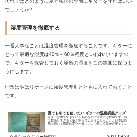
それではどのように夏と梅雨の季節にギターを守ればいい
でしょうか?
湿度管理を徹底する
一番大事なことは湿度管理を徹底することです。ギターに
とって最適な湿度は40％～60％程度といわれていますの
で、ギターを保管しておく場所の湿度をこの範囲に保つよ
うにします。
理想はやはりケースに湿度管理剤とともに入れておくこと
です。
夏でも冬でも使いたい ギターの湿度調整グッズ
ギターは木でできているものなので湿度には敏感です。特
に乾燥しすぎると板が割れてしまうことも。。。日本は四
季を通じて湿度の変化が激しいので特に注意が必要です。
目的に合った正しい湿度調整剤を選んで大事なギターを守
りましょう。正しい湿度管理のノウ...
2021.09.28
クラシックギター研究室