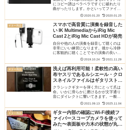
にコピー譜はペラペラですぐに破れたり
曲がったりします。かといってファイリ
ングすると指導内容や指示を書き込むと
2020.01.20
2020.01.25
きに不便。そんな時は楽譜ファイルを使
うと便利です。譜面台にそのまま載せる
スマホで高音質に演奏を録音した
ギター用品
と譜めくりが面倒で、しょ...
い IK MultimediaからiRig Mic
Cast 2とiRig Mic Cast HDが発売
自分や他の人の演奏を録音して聴くのは
非常にいい練習になります。後から冷静
に客観的に聴くことでその演奏の良いと
ころ、悪いところを分析でき、自分の足
2019.10.24
2021.11.29
りないところにフィードバックできま
す。IK Multimediaから発売されるiRig
洗えば再利用可能！柔軟性の高い
ギター用品
Mic ...
布ヤスリであるルシエール・クロ
スネイルファイルはギタリストの
爪の細かいところまでしっかり磨
クラシックギターを弾く方にとって爪は
ける
命。いかに滑らかに磨けるかが文字通り
音にダイレクトに響いてきます。一般的
には紙やすりを使って磨くのですが、紙
2021.09.13
2025.11.04
やすりは消耗品のうえに、柔軟性が低い
のが難点。布ヤスリなら洗えば再利用で
ギター内部の確認にWi-Fi接続フ
ギター用品
きますし、布なので柔軟性...
ァイバースコープカメラを使って
みた〜表面板や力木の状態が丸わ
かり、ホールに落としたものを拾