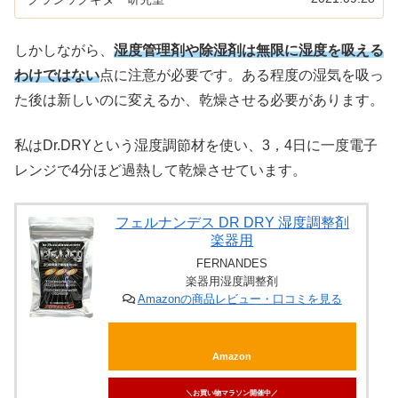
しかしながら、
湿度管理剤や除湿剤は無限に湿度を吸える
わけではない
点に注意が必要です。ある程度の湿気を吸っ
た後は新しいのに変えるか、乾燥させる必要があります。
私はDr.DRYという湿度調節材を使い、3，4日に一度電子
レンジで4分ほど過熱して乾燥させています。
フェルナンデス DR DRY 湿度調整剤
楽器用
FERNANDES
楽器用湿度調整剤
Amazonの商品レビュー・口コミを見る
Amazon
＼お買い物マラソン開催中／