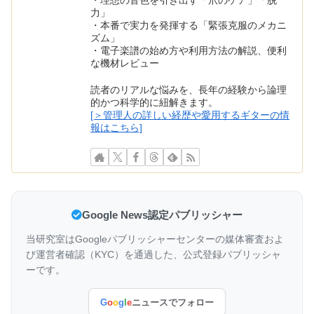
・理想の音色を引き出す「爪のケア」「脱
力」
・本番で実力を発揮する「緊張克服のメカニ
ズム」
・電子楽譜の始め方や利用方法の解説、便利
な機材レビュー
読者のリアルな悩みを、長年の経験から論理
的かつ科学的に紐解きます。
[＞管理人の詳しい経歴や愛用するギターの情
報はこちら]
Google News認定パブリッシャー
当研究室はGoogleパブリッシャーセンターの媒体審査およ
び運営者確認（KYC）を通過した、公式登録パブリッシャ
ーです。
G
o
o
g
l
e
ニュースでフォロー