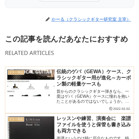
かーる（クラシックギター研究室 主宰）
この記事を読んだあなたにおすすめ
RELATED ARTICLES
伝統のゲバ（GEWA）ケース、ク
ギター用品
ラシックギター用が進化～カーボ
ン製の軽量ケースも
昔からのクラシックギター弾きなら、一
度はゲバ（GEWA）ケースに憧れを抱い
たことがあるのではないでしょうか。海
外製の高級ギターを買ってゲバケースに
2022.02.02
入れたいと思ったことが一度はあるはず
です。クラシックギター用のゲバケース
レッスンや練習、演奏会に 楽譜
ギター用品
は最近日本で見かけませ...
ファイルを使うと保管も書き込み
も両方できる
楽譜というのは時に厄介なものです。特