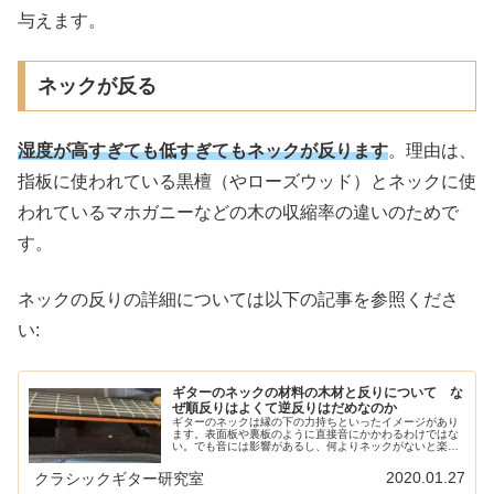
与えます。
ネックが反る
湿度が高すぎても低すぎてもネックが反ります
。理由は、
指板に使われている黒檀（やローズウッド）とネックに使
われているマホガニーなどの木の収縮率の違いのためで
す。
ネックの反りの詳細については以下の記事を参照くださ
い:
ギターのネックの材料の木材と反りについて な
ぜ順反りはよくて逆反りはだめなのか
ギターのネックは縁の下の力持ちといったイメージがあり
ます。表面板や裏板のように直接音にかかわるわけではな
い。でも音には影響があるし、何よりネックがないと楽器
として成り立たない。そして、ギター本体の中で最も体で
触れるパーツです。そんなネックの...
2020.01.27
クラシックギター研究室