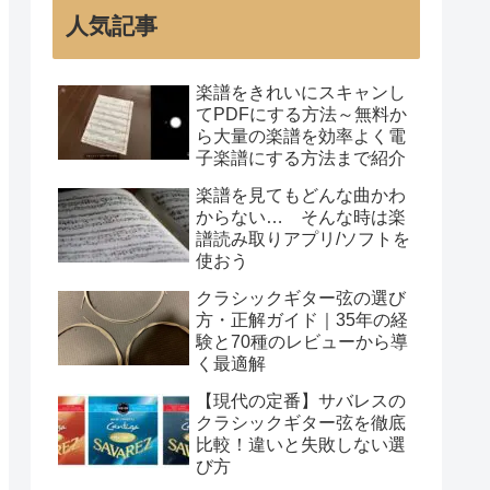
人気記事
楽譜をきれいにスキャンし
てPDFにする方法～無料か
ら大量の楽譜を効率よく電
子楽譜にする方法まで紹介
楽譜を見てもどんな曲かわ
からない… そんな時は楽
譜読み取りアプリ/ソフトを
使おう
クラシックギター弦の選び
方・正解ガイド｜35年の経
験と70種のレビューから導
く最適解
【現代の定番】サバレスの
クラシックギター弦を徹底
比較！違いと失敗しない選
び方