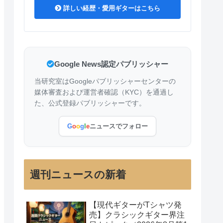
詳しい経歴・愛用ギターはこちら
Google News認定パブリッシャー
当研究室はGoogleパブリッシャーセンターの
媒体審査および運営者確認（KYC）を通過し
た、公式登録パブリッシャーです。
G
o
o
g
l
e
ニュースでフォロー
週刊ニュースの新着
【現代ギターがTシャツ発
売】クラシックギター界注