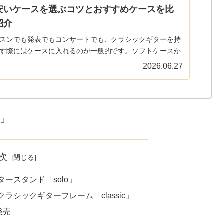
安いケースを選ぶコツとおすすめケースを比
紹介
スンでも発表でもコンサートでも、クラシックギターを持
す際にはケースに入れるのが一般的です。ソフトケースか
ミハードケース、ハードケースまで多種多様なケースが出
2026.06.27
ます。一般的に売られているケースの特徴と選び方をまと
みました。ま...
o」
次
ースタンド「solo」
ラシックギターフレーム「classic」
発売