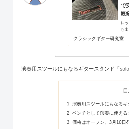
で
較
レッ
ち出
らセ
クラシックギター研究室
てい
めて
演奏用スツールにもなるギタースタンド「sol
目
演奏用スツールにもなるギタ
ベンチとして演奏に使えるク
価格はオープン、3月10日