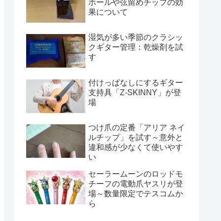
ホールや弦留めチップの効
果について
湿気が多い季節のクラシッ
クギター管理：乾燥剤を試
す
付けっぱなしにするギター
支持具「Z-SKINNY」が登
場
つけ爪の定番「アリア ネイ
ルチップ」を試す～意外と
違和感が少なくて使いやす
い
セーラームーンのロッドモ
チーフの電動爪ヤスリが登
場～数量限定でテスコムか
ら