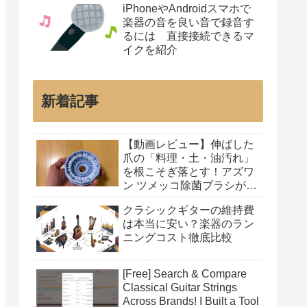
iPhoneやAndroidスマホで
楽器の音を良い音で録音す
るには 直接接続できるマ
イクを紹介
新着記事
【動画レビュー】伸ばした
爪の「料理・土・油汚れ」
を根こそぎ落とす！アズワ
ン ツメッコ除菌ブラシが凄
すぎた
クラシックギターの維持費
は本当に安い？楽器のラン
ニングコスト徹底比較
[Free] Search & Compare
Classical Guitar Strings
Across Brands! I Built a Tool