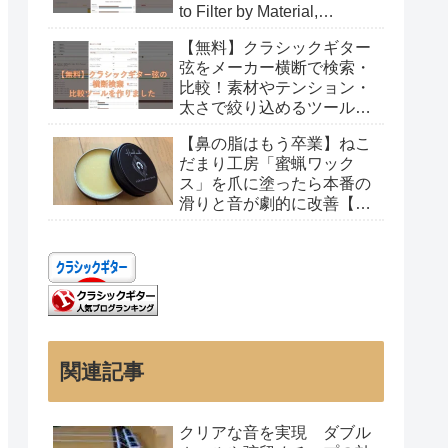
to Filter by Material,
Tension, and Gauge
【無料】クラシックギター
弦をメーカー横断で検索・
比較！素材やテンション・
太さで絞り込めるツールを
作りました
【鼻の脂はもう卒業】ねこ
だまり工房「蜜蝋ワック
ス」を爪に塗ったら本番の
滑りと音が劇的に改善【レ
ビュー】
関連記事
クリアな音を実現 ダブル