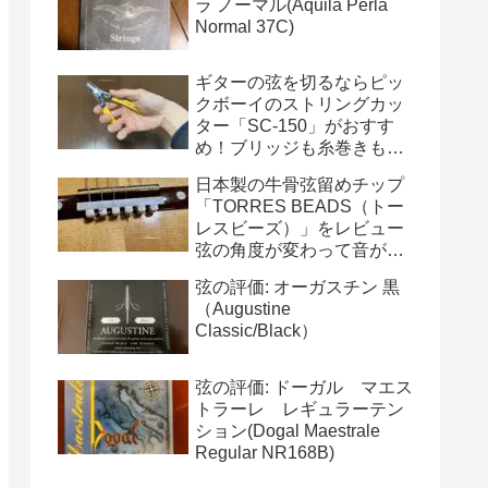
ラ ノーマル(Aquila Perla
Normal 37C)
ギターの弦を切るならピッ
クボーイのストリングカッ
ター「SC-150」がおすす
め！ブリッジも糸巻きもき
れいに仕上がる
日本製の牛骨弦留めチップ
「TORRES BEADS（トー
レスビーズ）」をレビュー
弦の角度が変わって音が変
わる
弦の評価: オーガスチン 黒
（Augustine
Classic/Black）
弦の評価: ドーガル マエス
トラーレ レギュラーテン
ション(Dogal Maestrale
Regular NR168B)