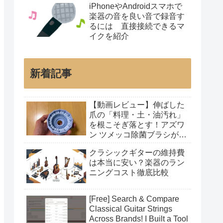
iPhoneやAndroidスマホで
楽器の音を良い音で録音す
るには 直接接続できるマ
イクを紹介
新着記事
【動画レビュー】伸ばした
爪の「料理・土・油汚れ」
を根こそぎ落とす！アズワ
ン ツメッコ除菌ブラシが凄
すぎた
クラシックギターの維持費
は本当に安い？楽器のラン
ニングコスト徹底比較
[Free] Search & Compare
Classical Guitar Strings
Across Brands! I Built a Tool