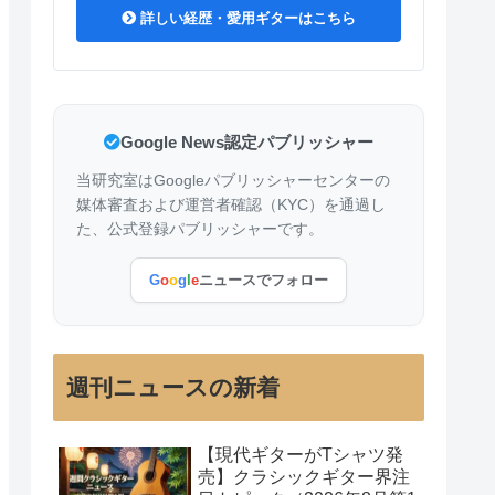
詳しい経歴・愛用ギターはこちら
Google News認定パブリッシャー
当研究室はGoogleパブリッシャーセンターの
媒体審査および運営者確認（KYC）を通過し
た、公式登録パブリッシャーです。
G
o
o
g
l
e
ニュースでフォロー
週刊ニュースの新着
【現代ギターがTシャツ発
売】クラシックギター界注