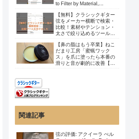
to Filter by Material,
Tension, and Gauge
【無料】クラシックギター
弦をメーカー横断で検索・
比較！素材やテンション・
太さで絞り込めるツールを
作りました
【鼻の脂はもう卒業】ねこ
だまり工房「蜜蝋ワック
ス」を爪に塗ったら本番の
滑りと音が劇的に改善【レ
ビュー】
関連記事
弦の評価: アクイーラ ぺル