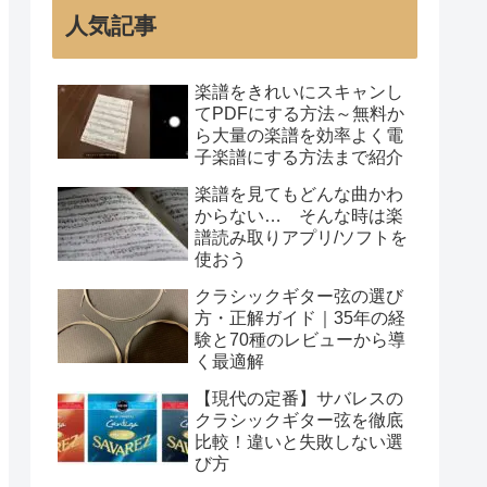
人気記事
楽譜をきれいにスキャンし
てPDFにする方法～無料か
ら大量の楽譜を効率よく電
子楽譜にする方法まで紹介
楽譜を見てもどんな曲かわ
からない… そんな時は楽
譜読み取りアプリ/ソフトを
使おう
クラシックギター弦の選び
方・正解ガイド｜35年の経
験と70種のレビューから導
く最適解
【現代の定番】サバレスの
クラシックギター弦を徹底
比較！違いと失敗しない選
び方