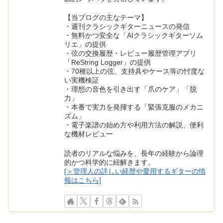
【当ブログの主なテーマ】
・週刊クラシックギターニュースの発信
・無料かつ安全な「AIクラシックギターソム
リエ」の提供
・弦の交換履歴・レビュー履歴管理アプリ
「ReString Logger」の提供
・70種以上の弦、支持具やケース等の忖度な
い実機検証
・理想の音色を引き出す「爪のケア」「脱
力」
・本番で実力を発揮する「緊張克服のメカニ
ズム」
・電子楽譜の始め方や利用方法の解説、便利
な機材レビュー
読者のリアルな悩みを、長年の経験から論理
的かつ科学的に紐解きます。
[＞管理人の詳しい経歴や愛用するギターの情
報はこちら]