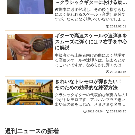
～クラシックギターにおける効果
と練習方法を解説
教則本に必ず登場し、その後も指ならし
によく使われるスケール（音階）練習で
すが、なんとなく弾いていないでしょう
か？実はスケール練習はクラシックギタ
2022.02.01
ーにとって非常に重要な練習であり、初
級から中級、上級を目指すならスケール
ギターで高速スケールや速弾きを
練習
練習をしっかりとおこなう...
スムーズに弾くには？右手を中心
に解説
中級者から上級者向けの曲によく登場す
る高速スケールや速弾きは、決まるとか
っこいいですが、なめらかに弾くのは難
しいものです。どうすれば高速スケール
2023.03.15
や速弾きをうまく弾けるのか、右手の弾
き方や練習方法を中心に解説します。こ
きれいなトレモロが弾きたい！
練習
ちらでクラシックギターの...
そのための効果的な練習方法
クラシックギターの代表的な演奏方法の1
つがトレモロです。アルハンブラの思い
出や暁の鐘をはじめ、さまざまな名曲が
この技術を必要としています。しかし、
2019.09.04
2023.03.15
意外と難しいのも事実。そんなトレモロ
をうまく弾くための練習方法がありま
す。こちらでクラシックギ...
週刊ニュースの新着