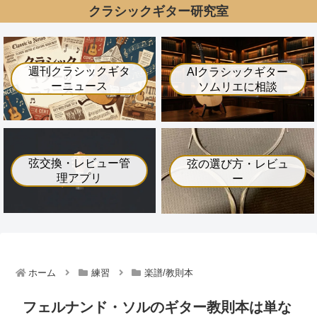
クラシックギター研究室
週刊クラシックギタ
AIクラシックギター
ーニュース
ソムリエに相談
弦交換・レビュー管
弦の選び方・レビュ
理アプリ
ー
ホーム
練習
楽譜/教則本
フェルナンド・ソルのギター教則本は単な