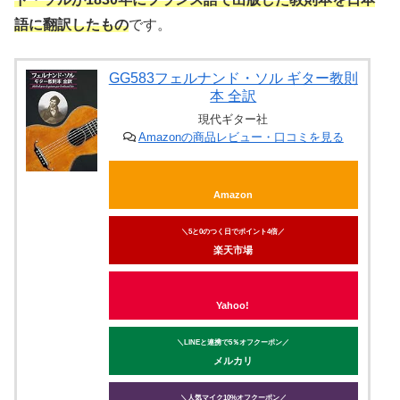
語に翻訳したもの
です。
GG583フェルナンド・ソル ギター教則
本 全訳
現代ギター社
Amazonの商品レビュー・口コミを見る
Amazon
＼5と0のつく日でポイント4倍／
楽天市場
Yahoo!
＼LINEと連携で5％オフクーポン／
メルカリ
＼人気マイク10%オフクーポン／