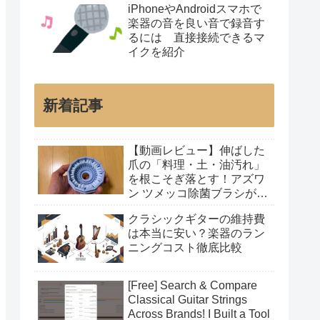
iPhoneやAndroidスマホで
楽器の音を良い音で録音す
るには 直接接続できるマ
イクを紹介
新着記事
【動画レビュー】伸ばした
爪の「料理・土・油汚れ」
を根こそぎ落とす！アズワ
ン ツメッコ除菌ブラシが凄
すぎた
クラシックギターの維持費
は本当に安い？楽器のラン
ニングコスト徹底比較
[Free] Search & Compare
Classical Guitar Strings
Across Brands! I Built a Tool