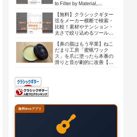
to Filter by Material,
Tension, and Gauge
【無料】クラシックギター
弦をメーカー横断で検索・
比較！素材やテンション・
太さで絞り込めるツールを
作りました
【鼻の脂はもう卒業】ねこ
だまり工房「蜜蝋ワック
ス」を爪に塗ったら本番の
滑りと音が劇的に改善【レ
ビュー】
無料Webアプリ