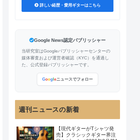
詳しい経歴・愛用ギターはこちら
Google News認定パブリッシャー
当研究室はGoogleパブリッシャーセンターの
媒体審査および運営者確認（KYC）を通過し
た、公式登録パブリッシャーです。
G
o
o
g
l
e
ニュースでフォロー
週刊ニュースの新着
【現代ギターがTシャツ発
売】クラシックギター界注