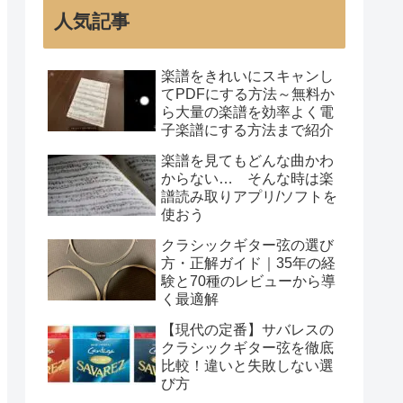
人気記事
楽譜をきれいにスキャンし
てPDFにする方法～無料か
ら大量の楽譜を効率よく電
子楽譜にする方法まで紹介
楽譜を見てもどんな曲かわ
からない… そんな時は楽
譜読み取りアプリ/ソフトを
使おう
クラシックギター弦の選び
方・正解ガイド｜35年の経
験と70種のレビューから導
く最適解
【現代の定番】サバレスの
クラシックギター弦を徹底
比較！違いと失敗しない選
び方