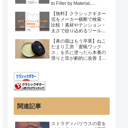
to Filter by Material,
Tension, and Gauge
【無料】クラシックギター
弦をメーカー横断で検索・
比較！素材やテンション・
太さで絞り込めるツールを
作りました
【鼻の脂はもう卒業】ねこ
だまり工房「蜜蝋ワック
ス」を爪に塗ったら本番の
滑りと音が劇的に改善【レ
ビュー】
関連記事
ストラディバリウスの音を