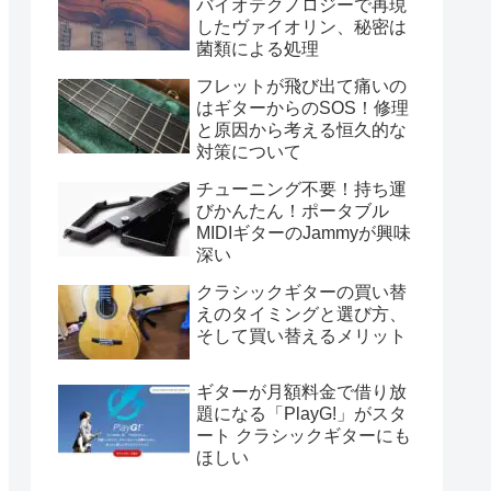
バイオテクノロジーで再現
したヴァイオリン、秘密は
菌類による処理
フレットが飛び出て痛いの
はギターからのSOS！修理
と原因から考える恒久的な
対策について
チューニング不要！持ち運
びかんたん！ポータブル
MIDIギターのJammyが興味
深い
クラシックギターの買い替
えのタイミングと選び方、
そして買い替えるメリット
ギターが月額料金で借り放
題になる「PlayG!」がスタ
ート クラシックギターにも
ほしい