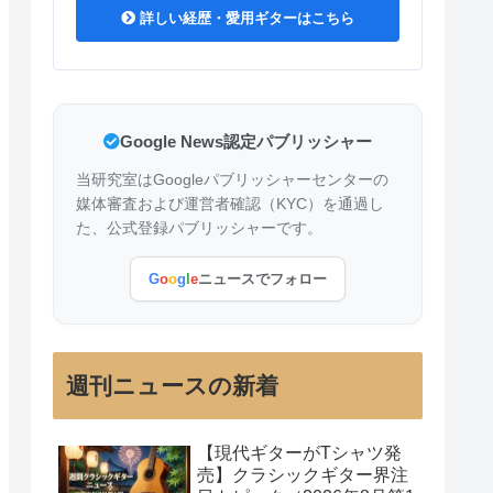
詳しい経歴・愛用ギターはこちら
Google News認定パブリッシャー
当研究室はGoogleパブリッシャーセンターの
媒体審査および運営者確認（KYC）を通過し
た、公式登録パブリッシャーです。
G
o
o
g
l
e
ニュースでフォロー
週刊ニュースの新着
【現代ギターがTシャツ発
売】クラシックギター界注