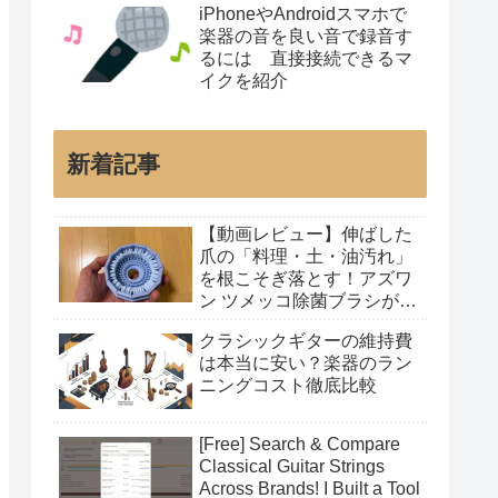
iPhoneやAndroidスマホで
楽器の音を良い音で録音す
るには 直接接続できるマ
イクを紹介
新着記事
【動画レビュー】伸ばした
爪の「料理・土・油汚れ」
を根こそぎ落とす！アズワ
ン ツメッコ除菌ブラシが凄
すぎた
クラシックギターの維持費
は本当に安い？楽器のラン
ニングコスト徹底比較
[Free] Search & Compare
Classical Guitar Strings
Across Brands! I Built a Tool