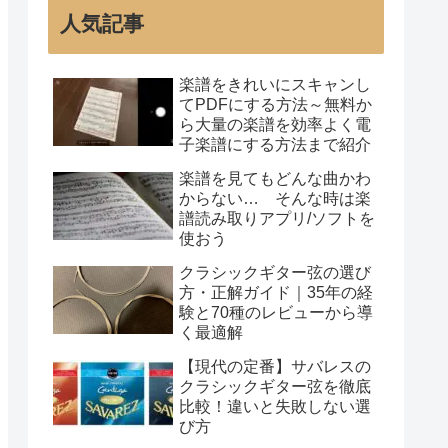
人気記事
楽譜をきれいにスキャンし
てPDFにする方法～無料か
ら大量の楽譜を効率よく電
子楽譜にする方法まで紹介
楽譜を見てもどんな曲かわ
からない… そんな時は楽
譜読み取りアプリ/ソフトを
使おう
クラシックギター弦の選び
方・正解ガイド｜35年の経
験と70種のレビューから導
く最適解
【現代の定番】サバレスの
クラシックギター弦を徹底
比較！違いと失敗しない選
び方