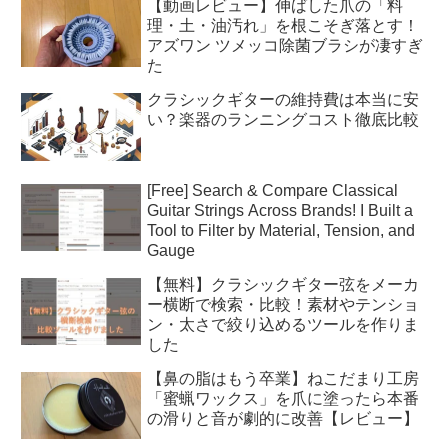
【動画レビュー】伸ばした爪の「料
理・土・油汚れ」を根こそぎ落とす！
アズワン ツメッコ除菌ブラシが凄すぎ
た
クラシックギターの維持費は本当に安
い？楽器のランニングコスト徹底比較
[Free] Search & Compare Classical
Guitar Strings Across Brands! I Built a
Tool to Filter by Material, Tension, and
Gauge
【無料】クラシックギター弦をメーカ
ー横断で検索・比較！素材やテンショ
ン・太さで絞り込めるツールを作りま
した
【鼻の脂はもう卒業】ねこだまり工房
「蜜蝋ワックス」を爪に塗ったら本番
の滑りと音が劇的に改善【レビュー】