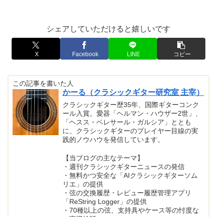
シェアしていただけると嬉しいです
X
Facebook
LINE
コピー
この記事を書いた人
かーる（クラシックギター研究室 主宰）
クラシックギター歴35年、国際ギターコンク
ール入賞。愛器「ヘルマン・ハウザー2世」、
「ヘスス・ベレサール・ガルシア」ととも
に、クラシックギターのプレイヤー目線の実
践的ノウハウを発信しています。
【当ブログの主なテーマ】
・週刊クラシックギターニュースの発信
・無料かつ安全な「AIクラシックギターソム
リエ」の提供
・弦の交換履歴・レビュー履歴管理アプリ
「ReString Logger」の提供
・70種以上の弦、支持具やケース等の忖度な