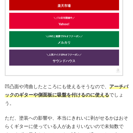
楽天市場
＼ゾロ目市開催中／
Yahoo!
＼LINEと連携で5％オフクーポン／
メルカリ
＼人気マイク10%オフクーポン／
サウンドハウス
凹凸面や湾曲したところにも使えるそうなので、
アーチバ
ックのギターや側面板に吸盤を付けるのに使える
でしょ
う。
ただ、塗装への影響や、本当にきれいに剥がせるかはおそ
らくギターに使っている人があまりいないので未知数で