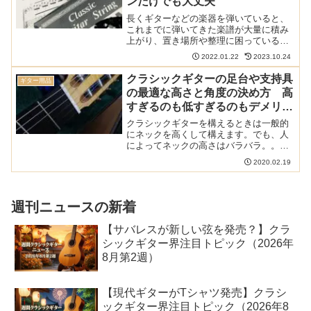
ンだけでも大丈夫
長くギターなどの楽器を弾いていると、
これまでに弾いてきた楽譜が大量に積み
上がり、置き場所や整理に困っていると
いう人も多いかと思います。そんな人に
2022.01.22
2023.10.24
おすすめなのが電子楽譜ですが、iPadや
GVIDOといった高いデバイスを買わなく
クラシックギターの足台や支持具
ギター用品
てはいけないこと...
の最適な高さと角度の決め方 高
すぎるのも低すぎるのもデメリッ
トが大きい
クラシックギターを構えるときは一般的
にネックを高くして構えます。でも、人
によってネックの高さはバラバラ。。。
どうやったら自分にとって最適な高さや
2020.02.19
角度を決められるのでしょうか？ クラシ
ックギター用の足台や支持具の記事は以
下のまとめ記事を参照く...
週刊ニュースの新着
【サバレスが新しい弦を発売？】クラ
シックギター界注目トピック（2026年
8月第2週）
【現代ギターがTシャツ発売】クラシ
ックギター界注目トピック（2026年8