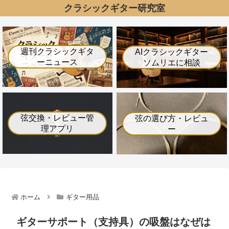
クラシックギター研究室
週刊クラシックギタ
AIクラシックギター
ーニュース
ソムリエに相談
弦交換・レビュー管
弦の選び方・レビュ
理アプリ
ー
ホーム
ギター用品
ギターサポート（支持具）の吸盤はなぜは