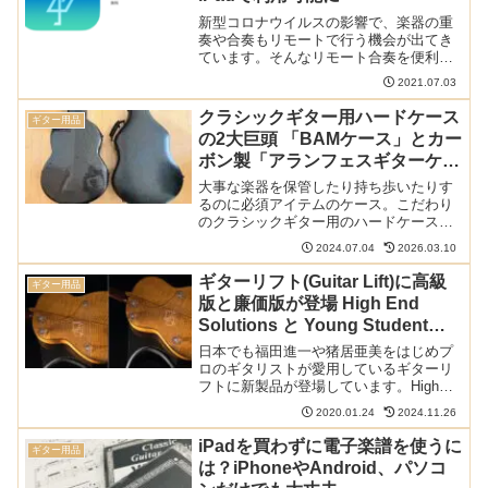
新型コロナウイルスの影響で、楽器の重
奏や合奏もリモートで行う機会が出てき
ています。そんなリモート合奏を便利に
行えるサービスがSYNCROOMです。こ
2021.07.03
れまではパソコンやAndroidスマホでしか
使えなかったのですが、ついにiPhoneと
クラシックギター用ハードケース
ギター用品
iPa...
の2大巨頭 「BAMケース」とカー
ボン製「アランフェスギターケー
ス」を比べてみた
大事な楽器を保管したり持ち歩いたりす
るのに必須アイテムのケース。こだわり
のクラシックギター用のハードケースの2
大巨頭といえば「BAMケース」とカーボ
2024.07.04
2026.03.10
ン製の「アランフェスギターケース」で
す。これら2つを実際に手に入れましたの
ギターリフト(Guitar Lift)に高級
ギター用品
で、比較しながらど...
版と廉価版が登場 High End
Solutions と Young Student
Line カスタマイズ対応も
日本でも福田進一や猪居亜美をはじめプ
ロのギタリストが愛用しているギターリ
フトに新製品が登場しています。High
End Solutionsと呼ばれる高級版とYoung
2020.01.24
2024.11.26
Student Lineと呼ばれる廉価版です。さら
にカットの仕方をカスタ...
iPadを買わずに電子楽譜を使うに
ギター用品
は？iPhoneやAndroid、パソコ