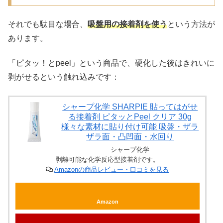
それでも駄目な場合、
吸盤用の接着剤を使う
という方法が
あります。
「ピタッ！とpeel」という商品で、硬化した後はきれいに
剥がせるという触れ込みです：
シャープ化学 SHARPIE 貼ってはがせ
る接着剤 ピタッとPeel クリア 30g
様々な素材に貼り付け可能 吸盤・ザラ
ザラ面・凸凹面・水回り
シャープ化学
剥離可能な化学反応型接着剤です。
Amazonの商品レビュー・口コミを見る
Amazon