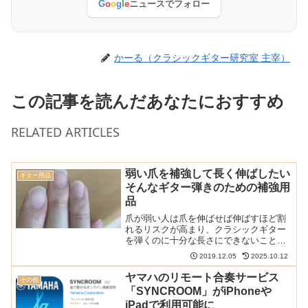
G
o
o
g
l
e
ニュースでフォロー
かーる（クラシックギター研究室 主宰）
この記事を読んだあなたにおすすめ
RELATED ARTICLES
弱い爪を補強して長く伸ばしたい
ギター用品
そんなギター弾きのための補強用
品
爪が弱い人は爪を伸ばせば伸ばすほど割
れるリスクが高まり、クラシックギター
を弾くのに十分な長さにできないことも
あります。そんな人でも爪を補強してや
2019.12.05
2025.10.12
ることで長く伸ばすことができます。ア
マチュアだけでなくプロのギタリストで
ヤマハのリモート合奏サービス
その他
もやっています。このサイ...
「SYNCROOM」がiPhoneや
iPadで利用可能に