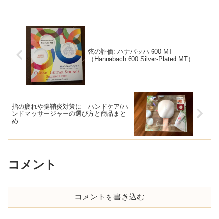
弦の評価: ハナバッハ 600 MT
（Hannabach 600 Silver-Plated MT）
指の疲れや腱鞘炎対策に ハンドケア/ハ
ンドマッサージャーの選び方と商品まと
め
コメント
コメントを書き込む