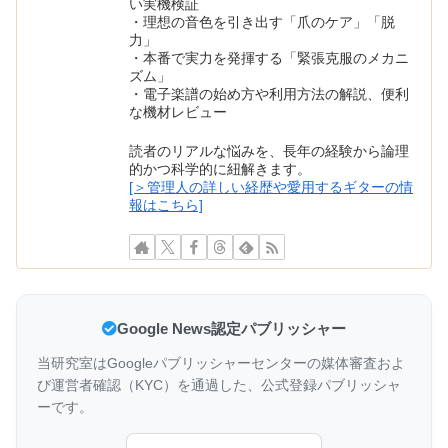
い実機検証
・理想の音色を引き出す「爪のケア」「脱
力」
・本番で実力を発揮する「緊張克服のメカニ
ズム」
・電子楽譜の始め方や利用方法の解説、便利
な機材レビュー
読者のリアルな悩みを、長年の経験から論理
的かつ科学的に紐解きます。
[＞管理人の詳しい経歴や愛用するギターの情
報はこちら]
Google News認定パブリッシャー
当研究室はGoogleパブリッシャーセンターの媒体審査およ
び運営者確認（KYC）を通過した、公式登録パブリッシャ
ーです。