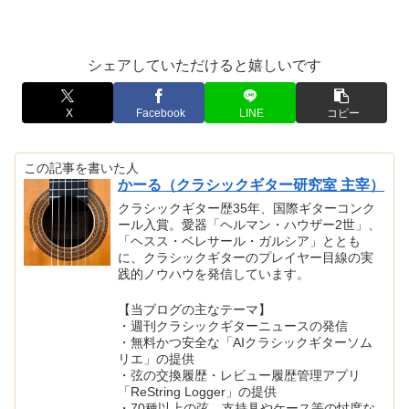
シェアしていただけると嬉しいです
X
Facebook
LINE
コピー
この記事を書いた人
かーる（クラシックギター研究室 主宰）
クラシックギター歴35年、国際ギターコンク
ール入賞。愛器「ヘルマン・ハウザー2世」、
「ヘスス・ベレサール・ガルシア」ととも
に、クラシックギターのプレイヤー目線の実
践的ノウハウを発信しています。
【当ブログの主なテーマ】
・週刊クラシックギターニュースの発信
・無料かつ安全な「AIクラシックギターソム
リエ」の提供
・弦の交換履歴・レビュー履歴管理アプリ
「ReString Logger」の提供
・70種以上の弦、支持具やケース等の忖度な