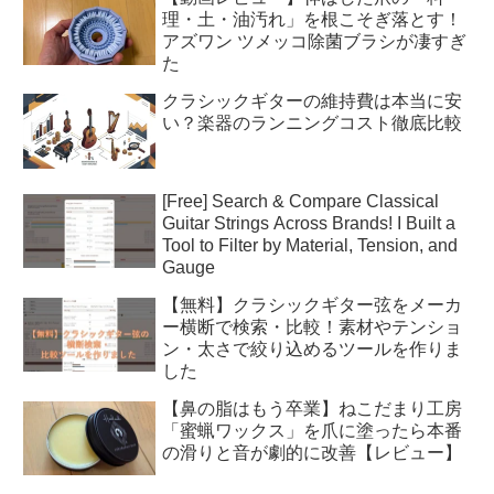
理・土・油汚れ」を根こそぎ落とす！
アズワン ツメッコ除菌ブラシが凄すぎ
た
クラシックギターの維持費は本当に安
い？楽器のランニングコスト徹底比較
[Free] Search & Compare Classical
Guitar Strings Across Brands! I Built a
Tool to Filter by Material, Tension, and
Gauge
【無料】クラシックギター弦をメーカ
ー横断で検索・比較！素材やテンショ
ン・太さで絞り込めるツールを作りま
した
【鼻の脂はもう卒業】ねこだまり工房
「蜜蝋ワックス」を爪に塗ったら本番
の滑りと音が劇的に改善【レビュー】