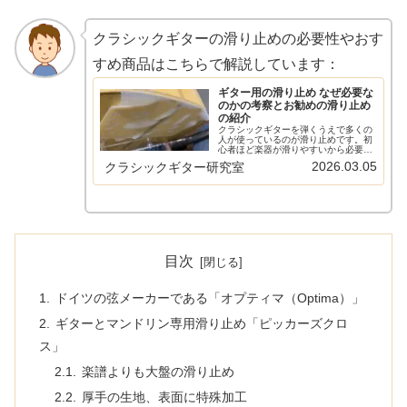
クラシックギターの滑り止めの必要性やおす
すめ商品はこちらで解説しています：
ギター用の滑り止め なぜ必要な
のかの考察とお勧めの滑り止め
の紹介
クラシックギターを弾くうえで多くの
人が使っているのが滑り止めです。初
心者ほど楽器が滑りやすいから必要と
思いきや、プロのギタリストでも使っ
2026.03.05
クラシックギター研究室
ている人が多いです。必要性とおすす
めの滑り止めについて書きたいと思い
ます。ギターが滑るので楽器と足の間
に...
目次
ドイツの弦メーカーである「オプティマ（Optima）」
ギターとマンドリン専用滑り止め「ピッカーズクロ
ス」
楽譜よりも大盤の滑り止め
厚手の生地、表面に特殊加工