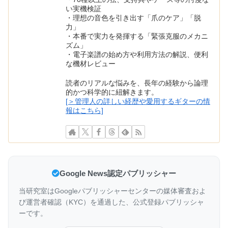
い実機検証
・理想の音色を引き出す「爪のケア」「脱
力」
・本番で実力を発揮する「緊張克服のメカニ
ズム」
・電子楽譜の始め方や利用方法の解説、便利
な機材レビュー
読者のリアルな悩みを、長年の経験から論理
的かつ科学的に紐解きます。
[＞管理人の詳しい経歴や愛用するギターの情
報はこちら]
Google News認定パブリッシャー
当研究室はGoogleパブリッシャーセンターの媒体審査およ
び運営者確認（KYC）を通過した、公式登録パブリッシャ
ーです。