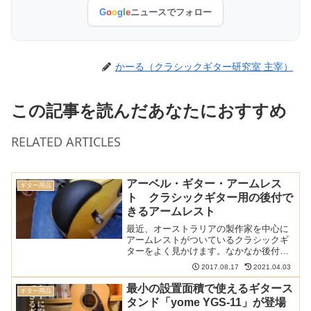
G
o
o
g
l
e
ニュースでフォロー
かーる（クラシックギター研究室 主宰）
この記事を読んだあなたにおすすめ
RELATED ARTICLES
アーベル・ギター・アームレス
ギター用品
ト クラシックギター用の後付で
きるアームレスト
最近、オーストラリアの製作家を中心に
アームレストがついているクラシックギ
ターをよく見かけます。なかなか後付で
きるものではないので指をくわえてみて
2017.08.17
2021.04.03
いるだけ、と思いきや後付できるものが
ありました。アーベル・ギター・アーム
最小の設置面積で使えるギタース
ギター用品
レストと呼ばれるギター用...
タンド「yome YGS-11」が登場