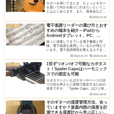
ギターを弾いてるとき、ちょっとギター
を置いて何かを取りに行きたいというこ
とはよくあります。また、発表会などで
出番待ちをしているときにずっと持って
2024.07.23
いると手が疲れてしまうこともあるでし
ょう。ただ、ギタースタンドは一般に大
電子楽譜リーダーの選び方とおす
ギター用品
きく、持ち運びが面倒です...
すめの端末を紹介～iPadから
Androidタブレット、PC、
GVIDO以外の専用端末まで
徐々に浸透してきている電子書籍と同
様、電子楽譜も使用している人が増えて
います。電子楽譜環境を整える上でまず
必要なのが電子楽譜リーダーです。iPad
2022.01.25
2026.04.22
を使うのが定番ですが、他にもAndroidタ
ブレット、Windows PC、GVIDO以外の
1弦ずつオン/オフ可能なカポタス
ギター用品
専...
ト！Spider Capoはハーモニック
スでの固定も可能
カポタストといえばギターやベースの全
ての弦を押さえた状態で固定するための
道具ですが、「Spider Capo」はひと味違
います。1弦ずつ押さえる/押さえないを
2022.04.07
変えることができ、開放弦の状態できれ
いな和音にすることができます。また、
そのギターの湿度管理方法、合っ
ギター用品
ハーモニッ...
ていますか？楽器内部の湿度を計
測できる湿度計から学ぶ正しい湿