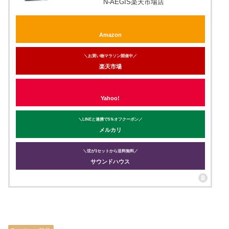
N-AEGIS楽天市場店
Amazon
＼お買い物マラソン開催中／
楽天市場
Yahoo!
＼LINEと連携で5％オフクーポン／
メルカリ
＼弦が1セットから送料無料／
サウンドハウス