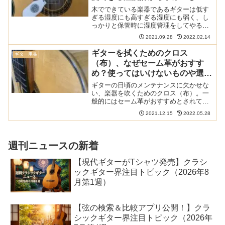
度調節剤の使い方
木でできている楽器であるギターは低す
ぎる湿度にも高すぎる湿度にも弱く、し
っかりと保管時に湿度管理をしてやる必
要があります。しかしながら、単にギタ
2021.09.28
2022.02.14
ーペットなどの湿度調整剤をケースに放
り込んだだけで満足していないでしょう
ギターを拭くためのクロス
ギター用品
か？その方法、間違ってい...
（布）、なぜセーム革がおすす
め？使ってはいけないものや選び
方も解説
ギターの日頃のメンテナンスに欠かせな
い、楽器を吹くためのクロス（布）。一
般的にはセーム革がおすすめとされてい
ますが、なぜなのでしょうか？また、身
2021.12.15
2022.05.28
近にあるものの中には楽器を拭くのに使
ってはいけないものもあるので解説しま
す。 クラシックギターの...
週刊ニュースの新着
【現代ギターがTシャツ発売】クラシ
ックギター界注目トピック（2026年8
月第1週）
【弦の検索＆比較アプリ公開！】クラ
シックギター界注目トピック（2026年