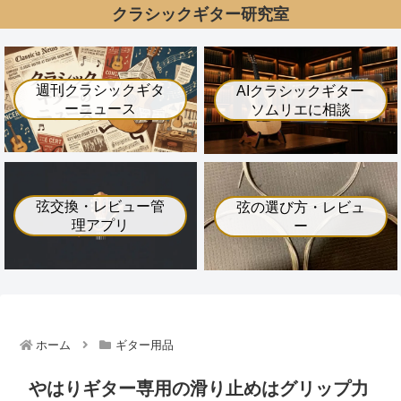
クラシックギター研究室
週刊クラシックギタ
AIクラシックギター
ーニュース
ソムリエに相談
弦交換・レビュー管
弦の選び方・レビュ
理アプリ
ー
ホーム
ギター用品
やはりギター専用の滑り止めはグリップ力