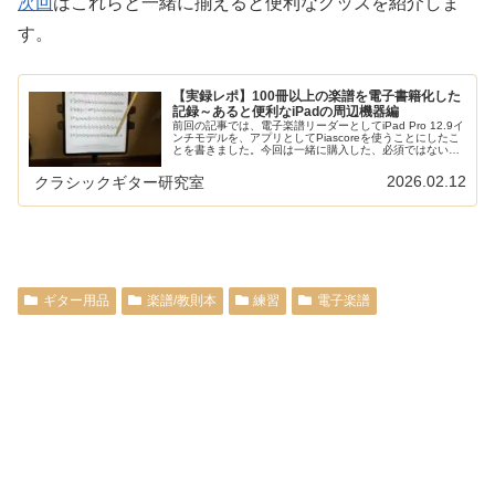
次回
はこれらと一緒に揃えると便利なグッズを紹介しま
す。
【実録レポ】100冊以上の楽譜を電子書籍化した
記録～あると便利なiPadの周辺機器編
前回の記事では、電子楽譜リーダーとしてiPad Pro 12.9イ
ンチモデルを、アプリとしてPiascoreを使うことにしたこ
とを書きました。今回は一緒に購入した、必須ではないけ
どあると便利なグッズを紹介します。本サイトの電子楽譜
に関する記...
2026.02.12
クラシックギター研究室
ギター用品
楽譜/教則本
練習
電子楽譜