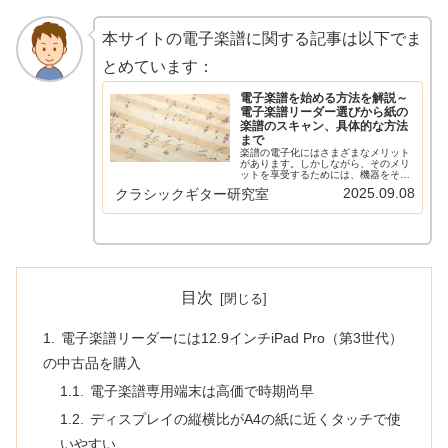
本サイトの電子楽譜に関する記事は以下でま
とめています：
電子楽譜を始める方法を解説～
電子楽譜リーダー選びから紙の
楽譜のスキャン、具体的な方法
まで
楽譜の電子化にはさまざまなメリット
があります。しかしながら、そのメリ
ットを享受するためには、機器をそろ
え、紙の楽譜をスキャンしてPDFにす
2025.09.08
クラシックギター研究室
るなどの作業が必要です。この記事で
はそんな楽譜を電子化するための方法
を紹介した本サイトの記事をまとめ
て...
目次
電子楽譜リーダーには12.9インチiPad Pro（第3世代）
の中古品を購入
電子楽譜専用端末は高価で時期尚早
ディスプレイの縦横比がA4の紙に近くタッチで使
いやすい