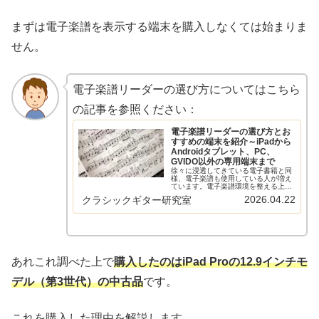
まずは電子楽譜を表示する端末を購入しなくては始まりま
せん。
電子楽譜リーダーの選び方についてはこちら
の記事を参照ください：
電子楽譜リーダーの選び方とお
すすめの端末を紹介～iPadから
Androidタブレット、PC、
GVIDO以外の専用端末まで
徐々に浸透してきている電子書籍と同
様、電子楽譜も使用している人が増え
ています。電子楽譜環境を整える上で
まず必要なのが電子楽譜リーダーで
2026.04.22
クラシックギター研究室
す。iPadを使うのが定番ですが、他に
もAndroidタブレット、Windows PC、
GVIDO以外の専...
あれこれ調べた上で
購入したのはiPad Proの12.9インチモ
デル（第3世代）の中古品
です。
これを購入した理由を解説します。