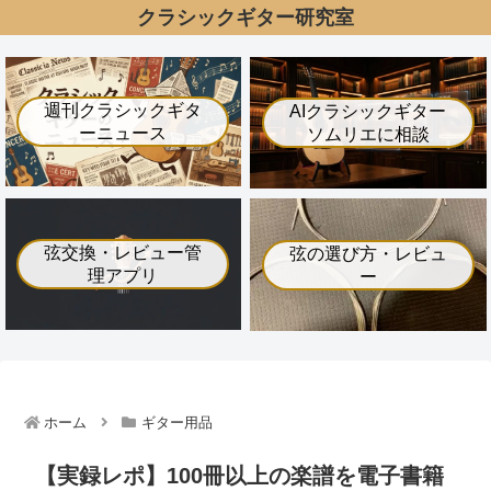
クラシックギター研究室
週刊クラシックギタ
AIクラシックギター
ーニュース
ソムリエに相談
弦交換・レビュー管
弦の選び方・レビュ
理アプリ
ー
ホーム
ギター用品
【実録レポ】100冊以上の楽譜を電子書籍